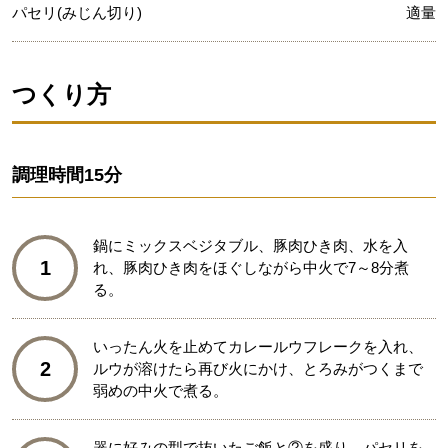
パセリ(みじん切り)
適量
つくり方
調理時間
15分
鍋にミックスベジタブル、豚肉ひき肉、水を入
1
れ、豚肉ひき肉をほぐしながら中火で7～8分煮
る。
いったん火を止めてカレールウフレークを入れ、
2
ルウが溶けたら再び火にかけ、とろみがつくまで
弱めの中火で煮る。
器に好みの型で抜いたご飯と②を盛り、パセリを