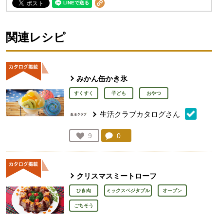
関連レシピ
みかん缶かき氷
すくすく
子ども
おやつ
生活クラブカタログさん
コメント：
0
件。コメントを見る。
お気に入り登録：
9
人が登録
クリスマスミートローフ
ひき肉
ミックスベジタブル
オーブン
ごちそう