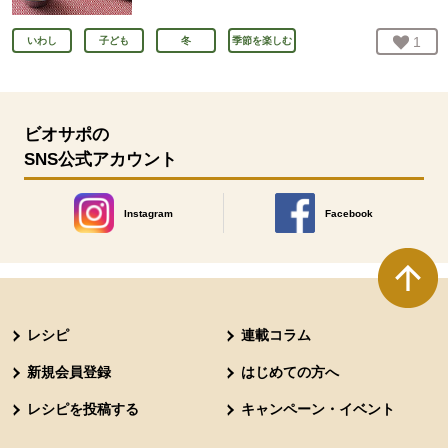
お気
1
人
いわし
子ども
冬
季節を楽しむ
ビオサポの
SNS公式アカウント
Instagram
Facebook
別のウィンドウで開きます。
別のウィンドウで開きます
本文ここまで。
ここから共通フッターメニューです。
レシピ
連載コラム
新規会員登録
はじめての方へ
レシピを投稿する
キャンペーン・イベント