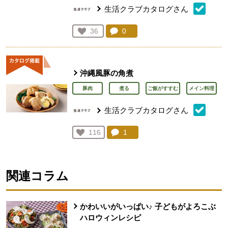
生活クラブカタログさん
コメント：
0
件。コメントを見る。
お気に入り登録：
36
人が登録
沖縄風豚の角煮
豚肉
煮る
ご飯がすすむ
メイン料理
生活クラブカタログさん
コメント：
1
件。コメントを見る。
お気に入り登録：
116
人が登録
関連コラム
かわいいがいっぱい♪ 子どもがよろこぶ
ハロウィンレシピ