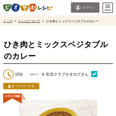
本文へジャンプする。
ページの先頭です。
ログイン
ここからサイト内共通メニューです。
サイト内共通メニューをスキップする
サイト内共通メニューここまで。
ここから現在位置です。
トップ
>
レシピについて
>
ひき肉とミックスベジタブルのカレー
現在位置ここまで
ひき肉とミックスベジタブル
のカレー
15分
生活クラブカタログ
さん
フォローする