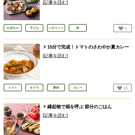
[記事を読む]
お気
4
人
かぼちゃ
子ども
ハロウィン
秋
15分で完成！トマトのさわやか夏カレー
[記事を読む]
お気
15
人
トマト
オクラ
豚肉
カレー
縁起物で福を呼ぶ 節分のごはん
[記事を読む]