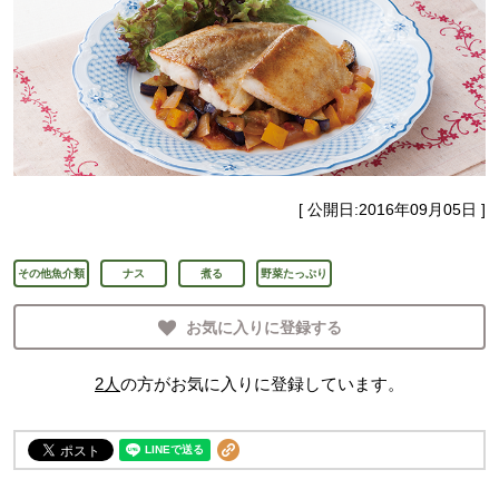
[ 公開日:
2016年09月05日
]
その他魚介類
ナス
煮る
野菜たっぷり
お気に入りに登録する
2
人
の方がお気に入りに登録しています。