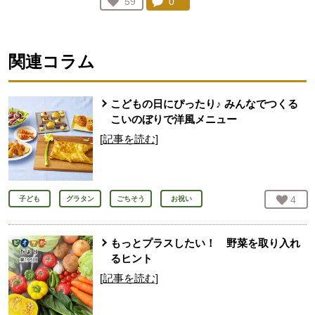
コメント：
0
件。コメントを見る。
お気に入り登録：
59
人が登録
関連コラム
こどもの日にぴったり♪ みんなでつくる
こいのぼりで洋風メニュー
[記事を読む]
お気
4
人
子ども
グラタン
ごちそう
お祝い
もっとプラスしたい！ 野菜を取り入れ
るヒント
[記事を読む]