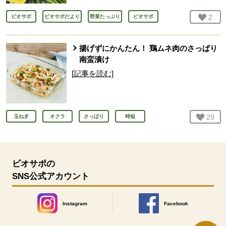
お気
2
人
ビオサポ
ビオサポだより
野菜たっぷり
ビオサポ
揚げずにかんたん！ 鶏ムネ肉のさっぱり
南蛮漬け
[記事を読む]
お気
29
人
玉ねぎ
オクラ
さっぱり
時短
ビオサポの
SNS公式アカウント
Instagram
Facebook
別のウィンドウで開きます。
別のウィンドウで開きます