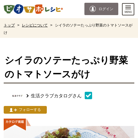
本文へジャンプする。
ページの先頭です。
ログイン
ここからサイト内共通メニューです。
サイト内共通メニューをスキップする
サイト内共通メニューここまで。
ここから現在位置です。
トップ
>
レシピについて
>
シイラのソテーたっぷり野菜のトマトソースが
け
現在位置ここまで
シイラのソテーたっぷり野菜
のトマトソースがけ
生活クラブカタログ
さん
フォローする