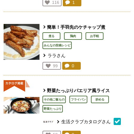
コメント：
1
件。コメントを見る。
お気に入り登録：
116
人が登録
簡単！手羽先のケチャップ煮
煮る
鶏肉
お手軽
みんなの投稿レシピ
ララさん
コメント：
0
件。コメントを見る。
お気に入り登録：
99
人が登録
野菜たっぷりパエリア風ライス
その他ご飯もの
フライパン
炒める
野菜たっぷり
生活クラブカタログさん