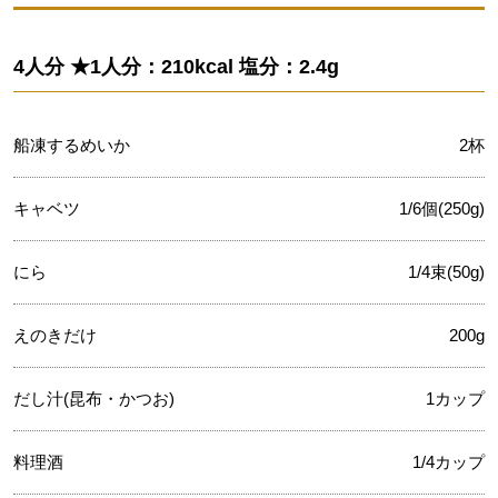
4人分 ★1人分：210kcal 塩分：2.4g
船凍するめいか
2杯
キャベツ
1/6個(250g)
にら
1/4束(50g)
えのきだけ
200g
だし汁(昆布・かつお)
1カップ
料理酒
1/4カップ