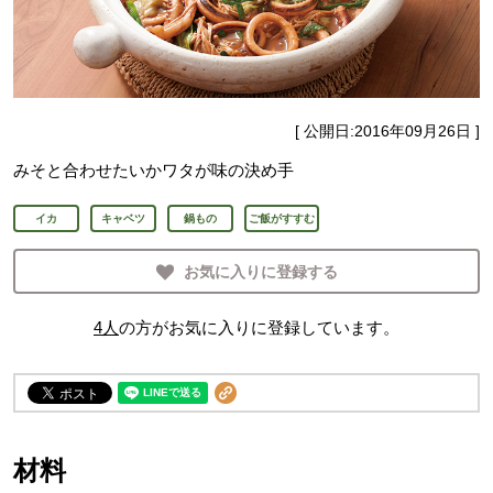
[ 公開日:
2016年09月26日
]
みそと合わせたいかワタが味の決め手
イカ
キャベツ
鍋もの
ご飯がすすむ
お気に入りに登録する
4
人
の方がお気に入りに登録しています。
材料