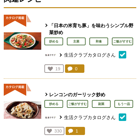
「日本の米育ち豚」を味わうシンプル野
菜炒め
炒める
主菜
和食
ご飯がすすむ
生活クラブカタログさん
コメント：
0
件。コメントを見る。
お気に入り登録：
19
人が登録
レンコンのガーリック炒め
炒める
ご飯がすすむ
副菜
もう一品
生活クラブカタログさん
コメント：
1
件。コメントを見る。
お気に入り登録：
330
人が登録