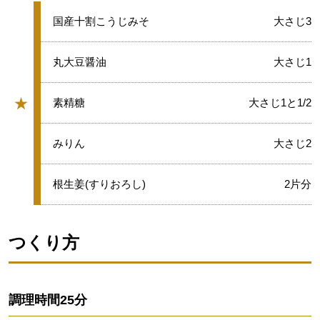
★
国産十割こうじみそ
大さじ3
★
丸大豆醤油
大さじ1
★
★
素精糖
大さじ1と1/2
グループ
★
みりん
大さじ2
★
根生姜(すりおろし)
2片分
つくり方
調理時間
25分