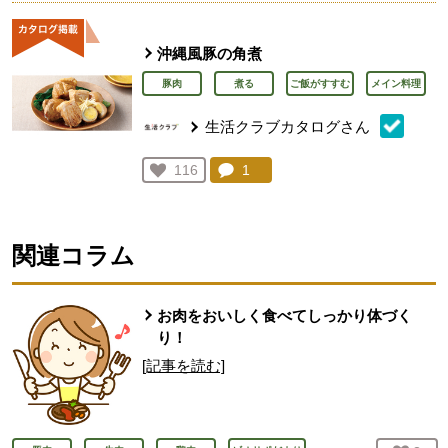
沖縄風豚の角煮
豚肉
煮る
ご飯がすすむ
メイン料理
生活クラブカタログさん
コメント：
1
件。コメントを見る。
お気に入り登録：
116
人が登録
関連コラム
お肉をおいしく食べてしっかり体づく
り！
[記事を読む]