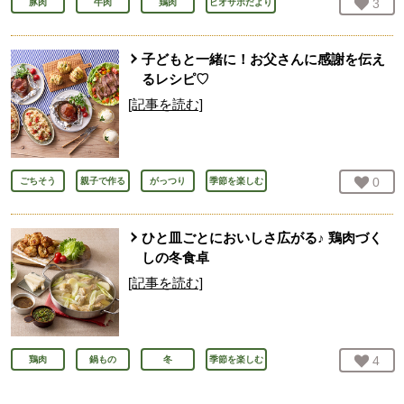
お気
3
人
豚肉
牛肉
鶏肉
ビオサポだより
子どもと一緒に！お父さんに感謝を伝え
るレシピ♡
[記事を読む]
お気
0
人
ごちそう
親子で作る
がっつり
季節を楽しむ
ひと皿ごとにおいしさ広がる♪ 鶏肉づく
しの冬食卓
[記事を読む]
お気
4
人
鶏肉
鍋もの
冬
季節を楽しむ