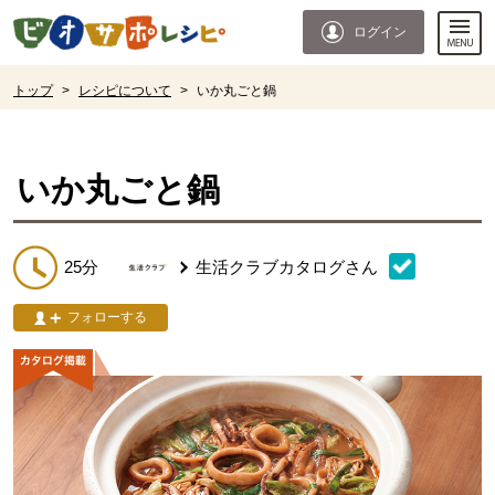
本文へジャンプする。
ページの先頭です。
ログイン
ここからサイト内共通メニューです。
サイト内共通メニューをスキップする
サイト内共通メニューここまで。
ここから現在位置です。
トップ
>
レシピについて
>
いか丸ごと鍋
現在位置ここまで
いか丸ごと鍋
25分
生活クラブカタログ
さん
フォローする