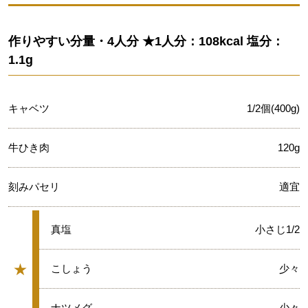
作りやすい分量・4人分 ★1人分：108kcal 塩分：
1.1g
キャベツ
1/2個(400g)
牛ひき肉
120g
刻みパセリ
適宜
★
真塩
小さじ1/2
★
★
こしょう
少々
グループ
★
ナツメグ
少々