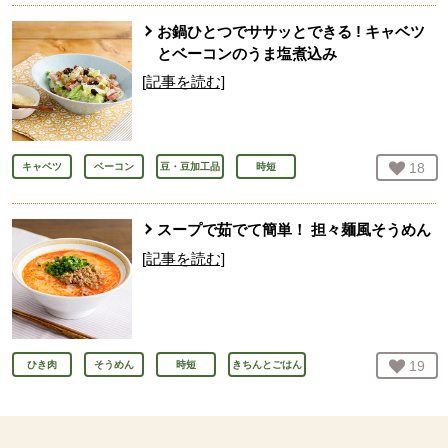
お鍋ひとつでササッとできる ! キャベツ
とベーコンのうま塩煮込み
[記事を読む]
お気
18
人
キャベツ
ベーコン
豆・豆加工品
時短
スープで茹でて簡単！ 担々麺風そうめん
[記事を読む]
お気
19
人
ひき肉
そうめん
時短
きちんとごはん