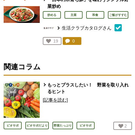
菜炒め
炒める
主菜
和食
ご飯がすすむ
生活クラブカタログさん
コメント：
0
件。コメントを見る。
お気に入り登録：
19
人が登録
関連コラム
もっとプラスしたい！ 野菜を取り入れ
るヒント
[記事を読む]
お気
2
人
ビオサポ
ビオサポだより
野菜たっぷり
ビオサポ