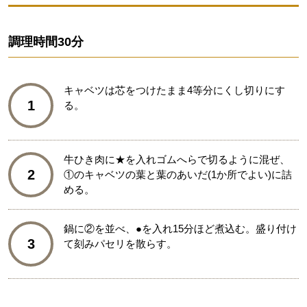
調理時間
30分
キャベツは芯をつけたまま4等分にくし切りにす
1
る。
牛ひき肉に★を入れゴムへらで切るように混ぜ、
2
①のキャベツの葉と葉のあいだ(1か所でよい)に詰
める。
鍋に②を並べ、●を入れ15分ほど煮込む。盛り付け
3
て刻みパセリを散らす。