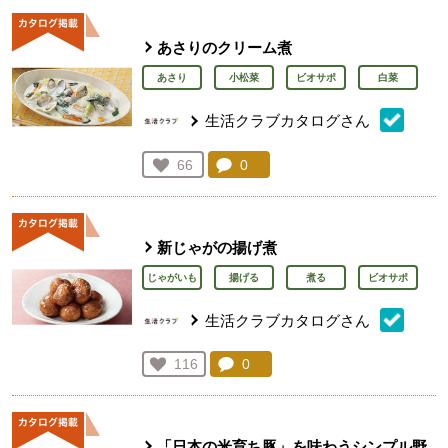
あさりのクリーム煮
あさり
小松菜
ビオサポ
白菜
生活クラブカタログさん
コメント：
0
件。コメントを見る。
お気に入り登録：
66
人が登録
新じゃがの揚げ煮
じゃがいも
揚げる
煮る
ビオサポ
生活クラブカタログさん
コメント：
0
件。コメントを見る。
お気に入り登録：
116
人が登録
「日本の米育ち豚」を味わうシンプル野