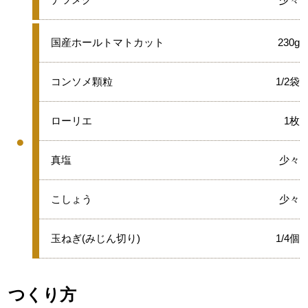
●
国産ホールトマトカット
230g
●
コンソメ顆粒
1/2袋
●
ローリエ
1枚
●
グループ
●
真塩
少々
●
こしょう
少々
●
玉ねぎ(みじん切り)
1/4個
つくり方