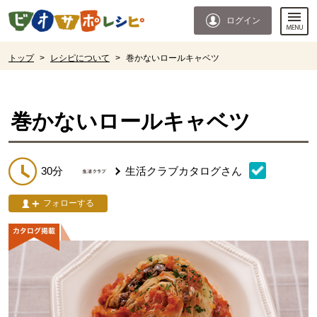
本文へジャンプする。
ページの先頭です。
ログイン
ここからサイト内共通メニューです。
サイト内共通メニューをスキップする
サイト内共通メニューここまで。
ここから現在位置です。
トップ
>
レシピについて
>
巻かないロールキャベツ
現在位置ここまで
巻かないロールキャベツ
30分
生活クラブカタログ
さん
フォローする