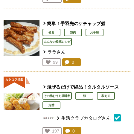
人が登録
簡単！手羽先のケチャップ煮
煮る
鶏肉
お手軽
みんなの投稿レシピ
ララさん
コメント：
0
件。コメントを見る。
お気に入り登録：
99
人が登録
混ぜるだけで絶品！タルタルソース
その他おうち調味料
卵
和える
定番
生活クラブカタログさん
コメント：
0
件。コメントを見る。
お気に入り登録：
197