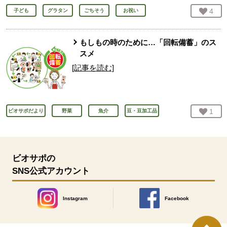
お気
4
人
子ども
グラタン
ごちそう
お祝い
もしもの時のために…「回転備蓄」のス
スメ
[記事を読む]
お気
1
人
ビオサポだより
野菜
魚介
豆・豆加工品
ビオサポの
SNS公式アカウント
Instagram
Facebook
別のウィンドウで開きます。
別のウィンドウで開きます