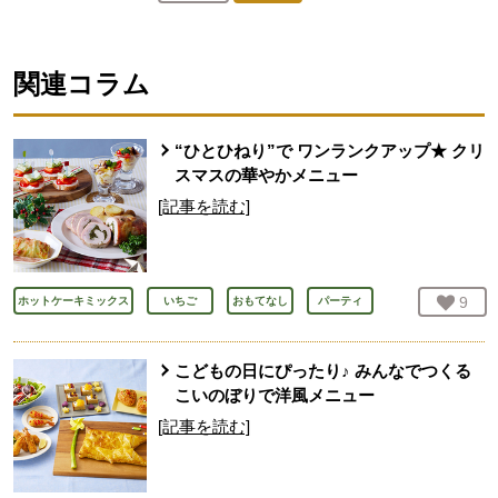
人が登録
関連コラム
“ひとひねり”で ワンランクアップ★ クリ
スマスの華やかメニュー
[記事を読む]
お気
9
人
ホットケーキミックス
いちご
おもてなし
パーティ
こどもの日にぴったり♪ みんなでつくる
こいのぼりで洋風メニュー
[記事を読む]