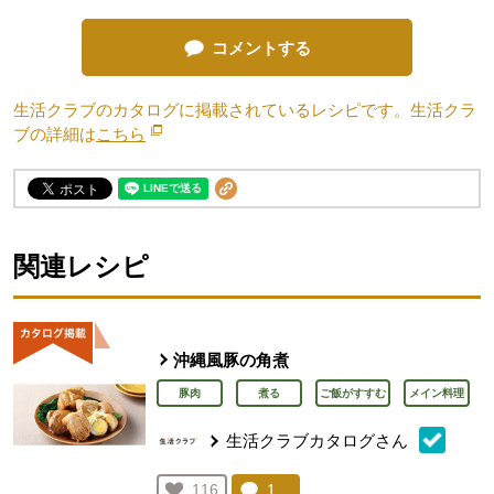
コメントする
生活クラブのカタログに掲載されているレシピです。生活クラ
ブの詳細は
こちら
別のウィンドウで開きます。
関連レシピ
沖縄風豚の角煮
豚肉
煮る
ご飯がすすむ
メイン料理
生活クラブカタログさん
コメント：
1
件。コメントを見る。
お気に入り登録：
116