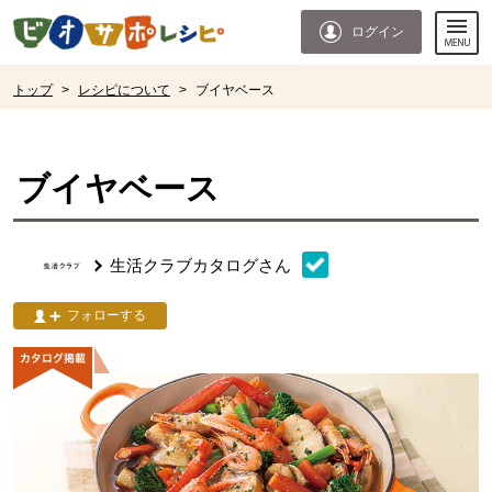
本文へジャンプする。
ページの先頭です。
ログイン
ここからサイト内共通メニューです。
サイト内共通メニューをスキップする
サイト内共通メニューここまで。
ここから現在位置です。
トップ
>
レシピについて
>
ブイヤベース
現在位置ここまで
ブイヤベース
生活クラブカタログ
さん
フォローする