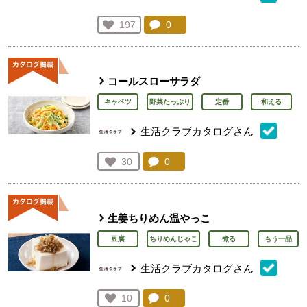
コメント：
0
件。コメントを見る。
お気に入り登録：
197
人が登録
コールスローサラダ
キャベツ
野菜たっぷり
定番
和える
生活クラブカタログさん
コメント：
0
件。コメントを見る。
お気に入り登録：
30
人が登録
生姜ちりめん温やっこ
豆腐
ちりめんじゃこ
煮る
もう一品
生活クラブカタログさん
コメント：
0
件。コメントを見る。
お気に入り登録：
10