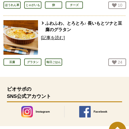
お気
10
人
ほうれん草
じゃがいも
卵
チーズ
ふわふわ、とろとろ♪ 長いもとツナと豆
腐のグラタン
[記事を読む]
お気
24
人
豆腐
グラタン
毎日ごはん
ビオサポの
SNS公式アカウント
Instagram
Facebook
別のウィンドウで開きます。
別のウィンドウで開きます