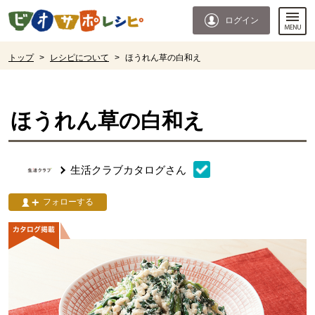
本文へジャンプする。
ページの先頭です。
ログイン
ここからサイト内共通メニューです。
サイト内共通メニューをスキップする
サイト内共通メニューここまで。
ここから現在位置です。
トップ
>
レシピについて
>
ほうれん草の白和え
現在位置ここまで
ほうれん草の白和え
生活クラブカタログ
さん
フォローする