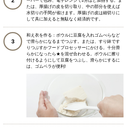
2
ーパーで包み、電子レンジで2分ほど加熱する。ま
たは、厚揚げの皮を切り取り、中の部分を使えば
水切りの手間が省けます。厚揚げの皮は細切りに
して具に加えると無駄なく経済的です。
和え衣を作る：ボウルに豆腐を入れゴムべらなど
3
で滑らかになるまでつぶす。または、すり鉢です
りつぶすかフードプロセッサーにかける。十分滑
らかになったら★を混ぜ合わせる。ボウルに擦り
付けるようにして豆腐をつぶし、滑らかにするに
は、ゴムベラが便利!