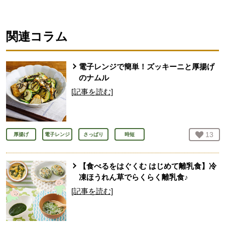
人が登録
関連コラム
電子レンジで簡単！ズッキーニと厚揚げ
のナムル
[記事を読む]
お気
13
人
厚揚げ
電子レンジ
さっぱり
時短
【食べるをはぐくむ はじめて離乳食】冷
凍ほうれん草でらくらく離乳食♪
[記事を読む]