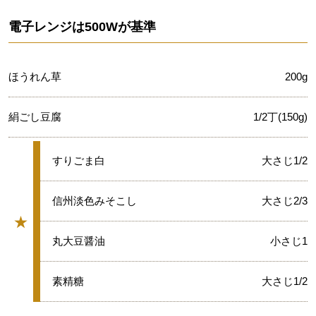
電子レンジは500Wが基準
ほうれん草
200g
絹ごし豆腐
1/2丁(150g)
★
すりごま白
大さじ1/2
★
信州淡色みそこし
大さじ2/3
★
グループ
★
丸大豆醤油
小さじ1
★
素精糖
大さじ1/2