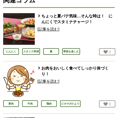
関連コラム
ちょっと夏バテ気味…そんな時は！ に
んにくでスタミナチャージ！
[記事を読む]
お気
2
人
にんにく
スタミナ料理
夏
季節を楽しむ
お肉をおいしく食べてしっかり体づく
り！
[記事を読む]
お気
3
人
豚肉
牛肉
鶏肉
ビオサポだより