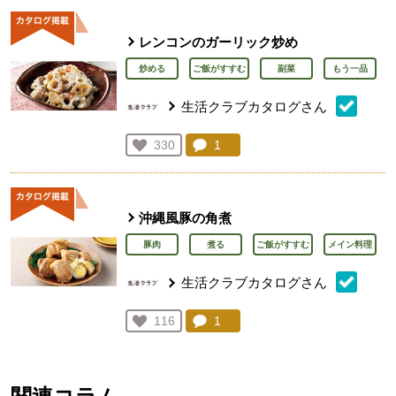
レンコンのガーリック炒め
炒める
ご飯がすすむ
副菜
もう一品
生活クラブカタログさん
コメント：
1
件。コメントを見る。
お気に入り登録：
330
人が登録
沖縄風豚の角煮
豚肉
煮る
ご飯がすすむ
メイン料理
生活クラブカタログさん
コメント：
1
件。コメントを見る。
お気に入り登録：
116
人が登録