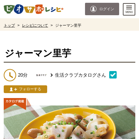
本文へジャンプする。
ページの先頭です。
ログイン
ここからサイト内共通メニューです。
サイト内共通メニューをスキップする
サイト内共通メニューここまで。
ここから現在位置です。
トップ
>
レシピについて
>
ジャーマン里芋
現在位置ここまで
ジャーマン里芋
20分
生活クラブカタログ
さん
フォローする