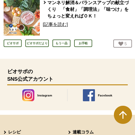
マンネリ解消＆バランスアップの献立づ
くり 「食材」「調理法」「味つけ」を
ちょっと変えればＯＫ！
[記事を読む]
お気
5
人
ビオサポ
ビオサポだより
もう一品
お手軽
ビオサポの
SNS公式アカウント
Instagram
Facebook
別のウィンドウで開きます。
別のウィンドウで開きます
本文ここまで。
ここから共通フッターメニューです。
レシピ
連載コラム