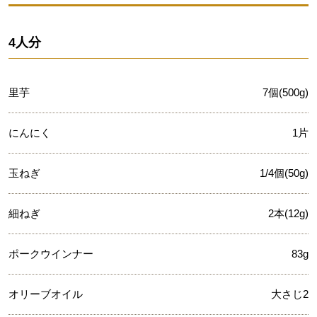
4人分
里芋
7個(500g)
にんにく
1片
玉ねぎ
1/4個(50g)
細ねぎ
2本(12g)
ポークウインナー
83g
オリーブオイル
大さじ2