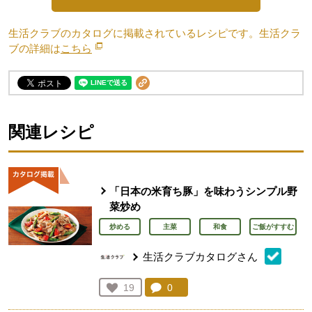
生活クラブのカタログに掲載されているレシピです。生活クラ
ブの詳細は
こちら
別のウィンドウで開きます。
関連レシピ
「日本の米育ち豚」を味わうシンプル野
菜炒め
炒める
主菜
和食
ご飯がすすむ
生活クラブカタログさん
コメント：
0
件。コメントを見る。
お気に入り登録：
19
人が登録