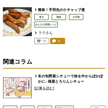
簡単！手羽先のケチャップ煮
煮る
鶏肉
お手軽
みんなの投稿レシピ
ララさん
コメント：
0
件。コメントを見る。
お気に入り登録：
99
人が登録
関連コラム
冬の旬野菜シチューで体を中からぽかぽ
かに♪ 根菜とろりんシチュー
[記事を読む]