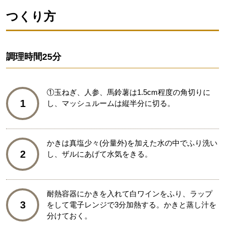
つくり方
調理時間
25分
①玉ねぎ、人参、馬鈴薯は1.5cm程度の角切りに
1
し、マッシュルームは縦半分に切る。
かきは真塩少々(分量外)を加えた水の中でふり洗い
2
し、ザルにあげて水気をきる。
耐熱容器にかきを入れて白ワインをふり、ラップ
3
をして電子レンジで3分加熱する。かきと蒸し汁を
分けておく。