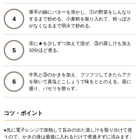
厚手の鍋にバターを溶かし、①の野菜をしんなり
4
するまで炒める。小麦粉を振り入れて、粉っぽさ
がなくなるまで弱火で炒める。
④に★を少しずつ加えて混ぜ、③の蒸し汁も加え
5
10分ほど煮る。
牛乳と③のかきを加え、フツフツしてきたらアク
6
を除いて真塩とこしょうで味をととのえる。器に
盛り、パセリを散らす。
コツ・ポイント
●先に電子レンジで加熱して旨みの出た蒸し汁を取り分けて使
うので、かきの身は最後に入れるだけで煮過ぎずに済みます。