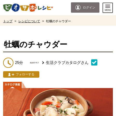
本文へジャンプする。
ページの先頭です。
ログイン
ここからサイト内共通メニューです。
サイト内共通メニューをスキップする
サイト内共通メニューここまで。
ここから現在位置です。
トップ
>
レシピについて
>
牡蠣のチャウダー
現在位置ここまで
牡蠣のチャウダー
25分
生活クラブカタログ
さん
フォローする