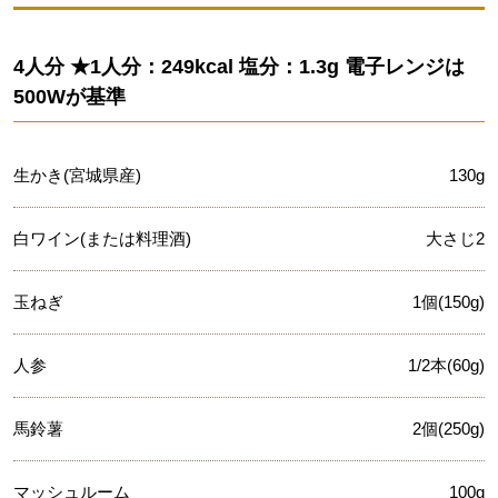
4人分 ★1人分：249kcal 塩分：1.3g 電子レンジは
500Wが基準
生かき(宮城県産)
130g
白ワイン(または料理酒)
大さじ2
玉ねぎ
1個(150g)
人参
1/2本(60g)
馬鈴薯
2個(250g)
マッシュルーム
100g