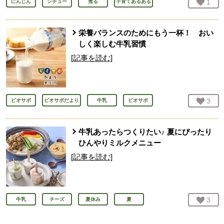
お気
1
人
にんじん
シチュー
煮る
子育てあるある
栄養バランスのためにもう一杯！ おい
しく楽しむ牛乳習慣
[記事を読む]
お気
3
人
ビオサポ
ビオサポだより
牛乳
ビオサポ
牛乳あったらつくりたい♪ 夏にぴったり
ひんやりミルクメニュー
[記事を読む]
お気
3
人
牛乳
チーズ
夏休み
夏