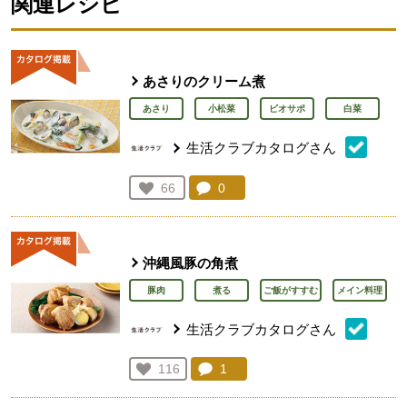
関連レシピ
あさりのクリーム煮
あさり
小松菜
ビオサポ
白菜
生活クラブカタログさん
コメント：
0
件。コメントを見る。
お気に入り登録：
66
人が登録
沖縄風豚の角煮
豚肉
煮る
ご飯がすすむ
メイン料理
生活クラブカタログさん
コメント：
1
件。コメントを見る。
お気に入り登録：
116
人が登録