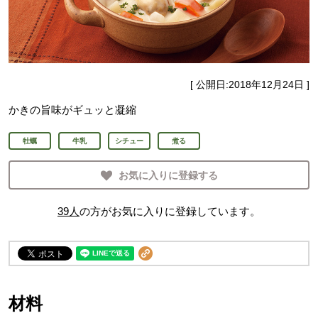
[ 公開日:
2018年12月24日
]
かきの旨味がギュッと凝縮
牡蠣
牛乳
シチュー
煮る
お気に入りに登録する
39
人
の方がお気に入りに登録しています。
材料