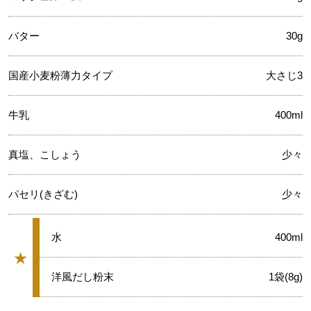
バター
30g
国産小麦粉薄力タイプ
大さじ3
牛乳
400ml
真塩、こしょう
少々
パセリ(きざむ)
少々
★
水
400ml
★
グループ
★
洋風だし粉末
1袋(8g)