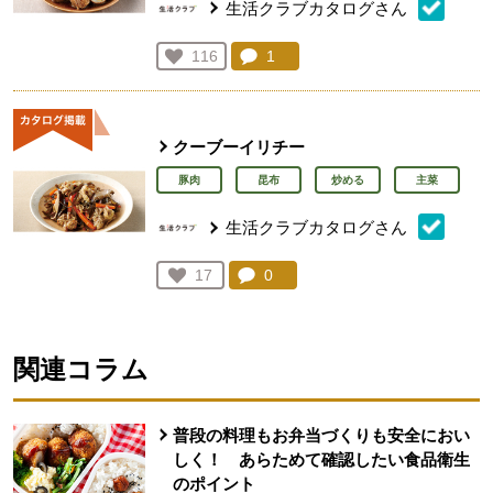
生活クラブカタログさん
コメント：
1
件。コメントを見る。
お気に入り登録：
116
人が登録
クーブーイリチー
豚肉
昆布
炒める
主菜
生活クラブカタログさん
コメント：
0
件。コメントを見る。
お気に入り登録：
17
人が登録
関連コラム
普段の料理もお弁当づくりも安全におい
しく！ あらためて確認したい食品衛生
のポイント