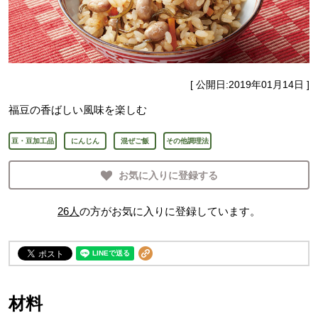
[ 公開日:
2019年01月14日
]
福豆の香ばしい風味を楽しむ
豆・豆加工品
にんじん
混ぜご飯
その他調理法
お気に入りに登録する
26
人
の方がお気に入りに登録しています。
材料