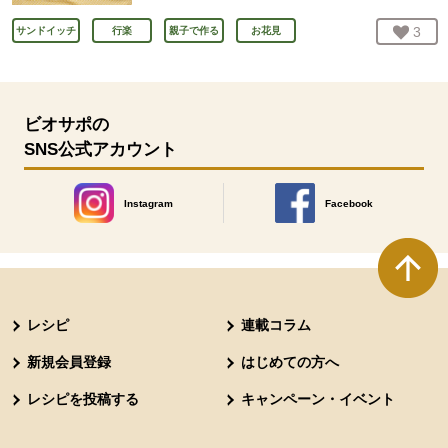
お気
3
人
サンドイッチ
行楽
親子で作る
お花見
ビオサポの
SNS公式アカウント
Instagram
Facebook
別のウィンドウで開きます。
別のウィンドウで開きます
本文ここまで。
ここから共通フッターメニューです。
レシピ
連載コラム
新規会員登録
はじめての方へ
レシピを投稿する
キャンペーン・イベント