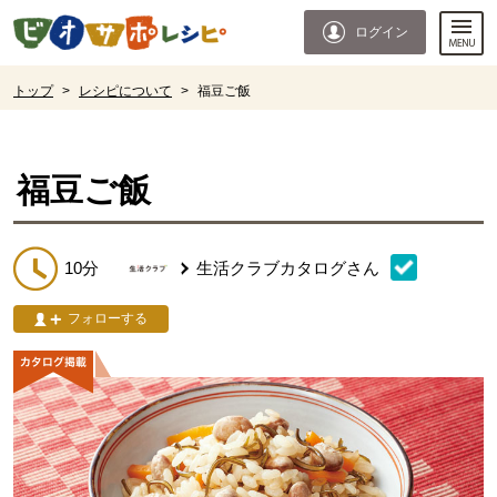
本文へジャンプする。
ページの先頭です。
ログイン
ここからサイト内共通メニューです。
サイト内共通メニューをスキップする
サイト内共通メニューここまで。
ここから現在位置です。
トップ
>
レシピについて
>
福豆ご飯
現在位置ここまで
福豆ご飯
10分
生活クラブカタログ
さん
フォローする