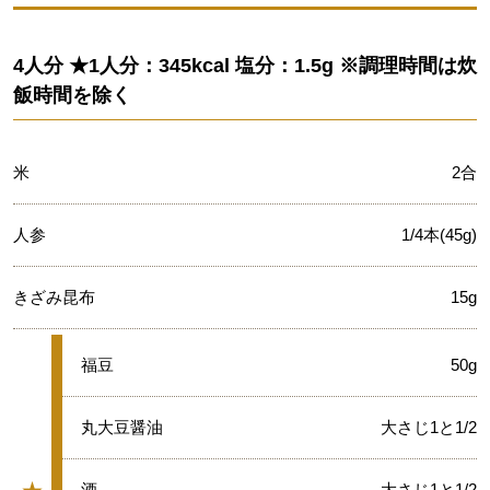
4人分 ★1人分：345kcal 塩分：1.5g ※調理時間は炊
飯時間を除く
米
2合
人参
1/4本(45g)
きざみ昆布
15g
★
福豆
50g
★
丸大豆醤油
大さじ1と1/2
★
酒
大さじ1と1/2