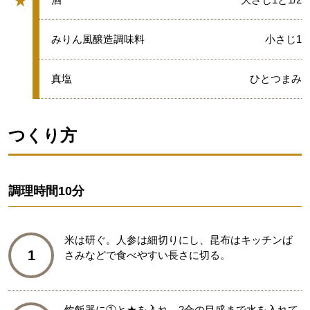
★
グループ
★
みりん風醸造調味料
小さじ1
★
真塩
ひとつまみ
つくり方
調理時間
10分
米は研ぐ。人参は細切りにし、昆布はキッチンば
1
さみなどで食べやすい長さに切る。
炊飯器に①と★を入れ、2合の目盛まで水を入れて