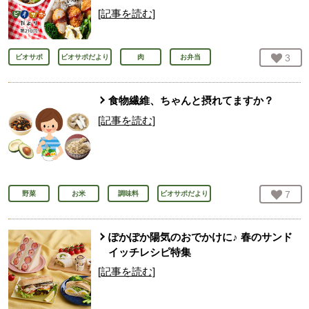
[記事を読む]
お気
3
人
ビオサポ
ビオサポだより
肉
お弁当
食物繊維、ちゃんと摂れてますか？
[記事を読む]
お気
7
人
野菜
お米
調味料
ビオサポだより
ぽかぽか陽気のおでかけに♪ 春のサンド
イッチレシピ特集
[記事を読む]