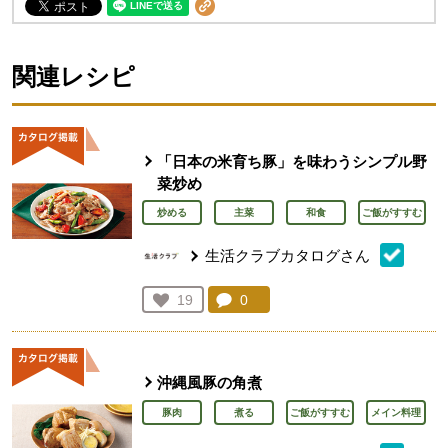
関連レシピ
「日本の米育ち豚」を味わうシンプル野
菜炒め
炒める
主菜
和食
ご飯がすすむ
生活クラブカタログさん
コメント：
0
件。コメントを見る。
お気に入り登録：
19
人が登録
沖縄風豚の角煮
豚肉
煮る
ご飯がすすむ
メイン料理