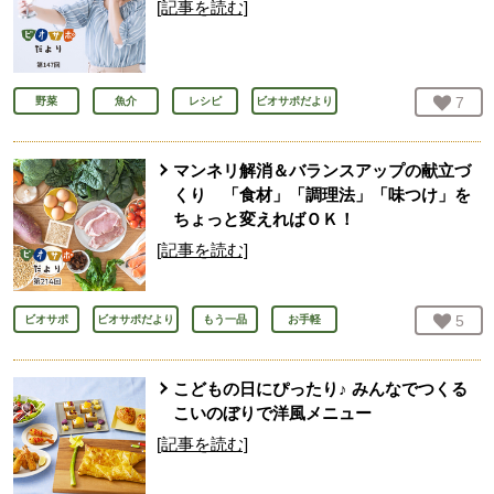
[記事を読む]
お気
7
人
野菜
魚介
レシピ
ビオサポだより
マンネリ解消＆バランスアップの献立づ
くり 「食材」「調理法」「味つけ」を
ちょっと変えればＯＫ！
[記事を読む]
お気
5
人
ビオサポ
ビオサポだより
もう一品
お手軽
こどもの日にぴったり♪ みんなでつくる
こいのぼりで洋風メニュー
[記事を読む]