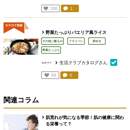
コメント：
1
件。コメントを見る。
お気に入り登録：
330
人が登録
野菜たっぷりパエリア風ライス
その他ご飯もの
フライパン
炒める
野菜たっぷり
生活クラブカタログさん
コメント：
0
件。コメントを見る。
お気に入り登録：
59
人が登録
関連コラム
肌荒れが気になる季節！肌の健康に関わ
る栄養って？