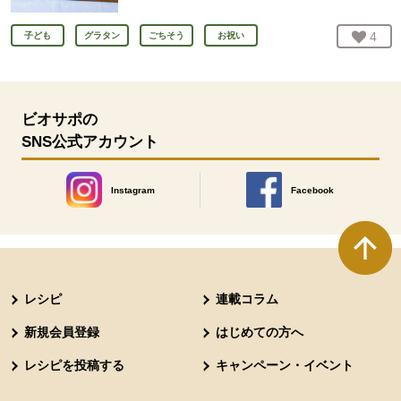
お気
4
人
子ども
グラタン
ごちそう
お祝い
ビオサポの
SNS公式アカウント
Instagram
Facebook
別のウィンドウで開きます。
別のウィンドウで開きます
本文ここまで。
ここから共通フッターメニューです。
レシピ
連載コラム
新規会員登録
はじめての方へ
レシピを投稿する
キャンペーン・イベント