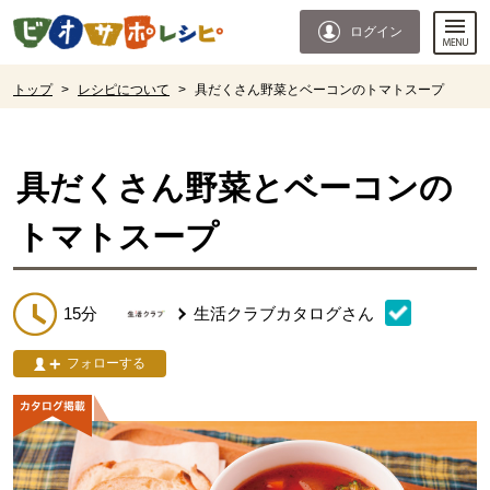
本文へジャンプする。
ページの先頭です。
ログイン
ここからサイト内共通メニューです。
サイト内共通メニューをスキップする
サイト内共通メニューここまで。
ここから現在位置です。
トップ
>
レシピについて
>
具だくさん野菜とベーコンのトマトスープ
現在位置ここまで
具だくさん野菜とベーコンの
トマトスープ
15分
生活クラブカタログ
さん
フォローする