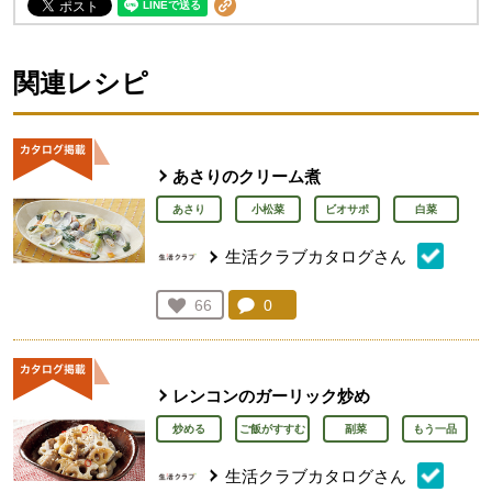
関連レシピ
あさりのクリーム煮
あさり
小松菜
ビオサポ
白菜
生活クラブカタログさん
コメント：
0
件。コメントを見る。
お気に入り登録：
66
人が登録
レンコンのガーリック炒め
炒める
ご飯がすすむ
副菜
もう一品
生活クラブカタログさん