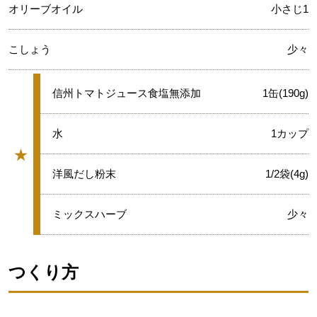
オリーブオイル
小さじ1
こしょう
少々
★
信州トマトジュース食塩無添加
1缶(190g)
★
水
1カップ
★
グループ
★
洋風だし粉末
1/2袋(4g)
★
ミックスハーブ
少々
つくり方