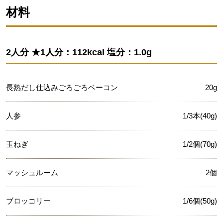
材料
2人分 ★1人分：112kcal 塩分：1.0g
長熟だし仕込みごろごろベーコン
20g
人参
1/3本(40g)
玉ねぎ
1/2個(70g)
マッシュルーム
2個
ブロッコリー
1/6個(50g)