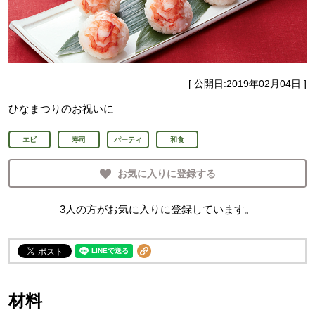
[ 公開日:
2019年02月04日
]
ひなまつりのお祝いに
エビ
寿司
パーティ
和食
お気に入りに登録する
3
人
の方がお気に入りに登録しています。
材料