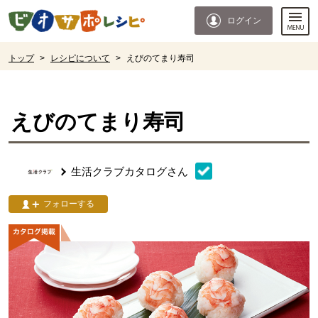
本文へジャンプする。
ページの先頭です。
ログイン
ここからサイト内共通メニューです。
サイト内共通メニューをスキップする
サイト内共通メニューここまで。
ここから現在位置です。
トップ
>
レシピについて
>
えびのてまり寿司
現在位置ここまで
えびのてまり寿司
生活クラブカタログ
さん
フォローする