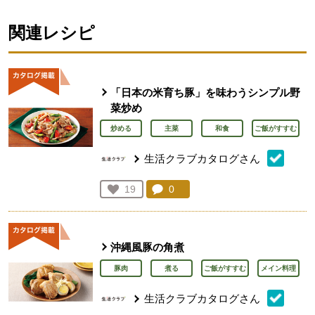
関連レシピ
「日本の米育ち豚」を味わうシンプル野
菜炒め
炒める
主菜
和食
ご飯がすすむ
生活クラブカタログさん
コメント：
0
件。コメントを見る。
お気に入り登録：
19
人が登録
沖縄風豚の角煮
豚肉
煮る
ご飯がすすむ
メイン料理
生活クラブカタログさん