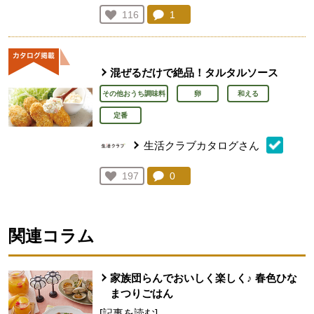
コメント：
1
件。コメントを見る。
お気に入り登録：
116
人が登録
混ぜるだけで絶品！タルタルソース
その他おうち調味料
卵
和える
定番
生活クラブカタログさん
コメント：
0
件。コメントを見る。
お気に入り登録：
197
人が登録
関連コラム
家族団らんでおいしく楽しく♪ 春色ひな
まつりごはん
[記事を読む]