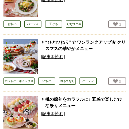
お気
3
人
お祝い
パーティ
子ども
ひなまつり
“ひとひねり”で ワンランクアップ★ クリ
スマスの華やかメニュー
[記事を読む]
お気
9
人
ホットケーキミックス
いちご
おもてなし
パーティ
桃の節句をカラフルに♪ 五感で楽しむひ
な祭りメニュー
[記事を読む]