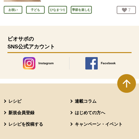
お気
7
人
お祝い
子ども
ひなまつり
季節を楽しむ
ビオサポの
SNS公式アカウント
Instagram
Facebook
別のウィンドウで開きます。
別のウィンドウで開きます
本文ここまで。
ここから共通フッターメニューです。
レシピ
連載コラム
新規会員登録
はじめての方へ
レシピを投稿する
キャンペーン・イベント