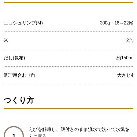
エコシュリンプ(M)
300g・16～22尾
米
2合
だし(昆布)
約150ml
調理用合わせ酢
大さじ4
つくり方
えびを解凍し、殻付きのまま流水で洗って水気を
1
ふき取る。