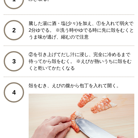
騰した湯に酒・塩(少々)を加え、①を入れて弱火で
2
2分ゆでる。 ※洗う時やゆでる時に先に殻をむくと
うま味が逃げ、縮むので注意
②を引き上げてだし汁に浸し、完全に冷めるまで
3
待ってから殻をむく。 ※えびが熱いうちに殻をむ
くと乾いてかたくなる
殻をむき、えびの腹から包丁を入れて開く。
4