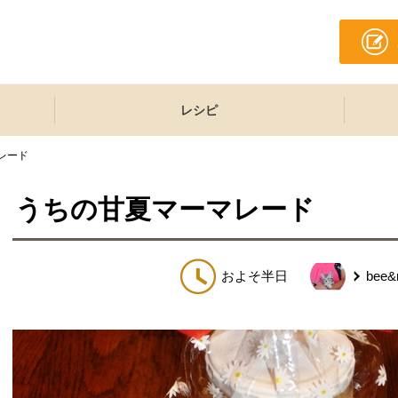
レシピ
レード
うちの甘夏マーマレード
およそ半日
bee