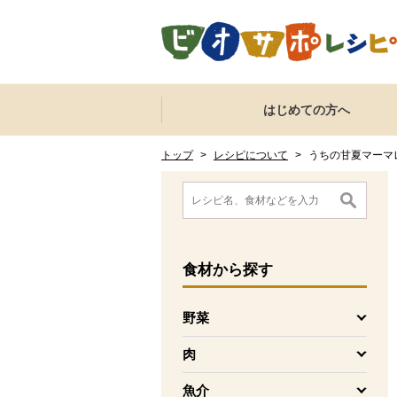
本文へジャンプする。
ページの先頭です。
ここからサイト内共通メニューです。
サイト内共通メニューをスキップする
はじめての方へ
サイト内共通メニューここまで。
ここから現在位置です。
現在位置ここまで
トップ
>
レシピについて
>
うちの甘夏マーマ
ここから消費材検索メニューです。
消費材検索メニューここまで。
ここから本文です。
食材
から探す
野菜
を開く
肉
を開く
魚介