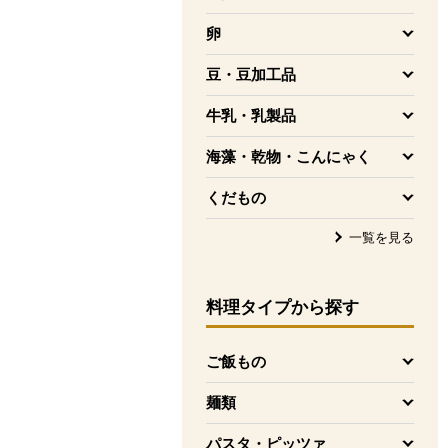
を開く
卵
を開く
豆・豆加工品
を開く
牛乳・乳製品
を開く
海藻・乾物・こんにゃく
を開く
くだもの
を開く
一覧を見る
料理タイプ
から探す
ご飯もの
を開く
麺類
を開く
パスタ・ピッツァ