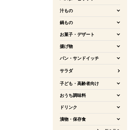
を開く
汁もの
を開く
鍋もの
を開く
お菓子・デザート
を開く
揚げ物
を開く
パン・サンドイッチ
を開く
サラダ
子ども・高齢者向け
を開く
おうち調味料
を開く
ドリンク
を開く
漬物・保存食
を開く