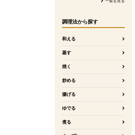
一覧を見る
調理法
から探す
和える
蒸す
焼く
炒める
揚げる
ゆでる
煮る