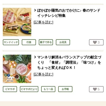
ぽかぽか陽気のおでかけに♪ 春のサンド
イッチレシピ特集
[記事を読む]
お気
3
人
サンドイッチ
行楽
親子で作る
お花見
マンネリ解消＆バランスアップの献立づ
くり 「食材」「調理法」「味つけ」を
ちょっと変えればＯＫ！
[記事を読む]
お気
5
人
ビオサポ
ビオサポだより
もう一品
お手軽