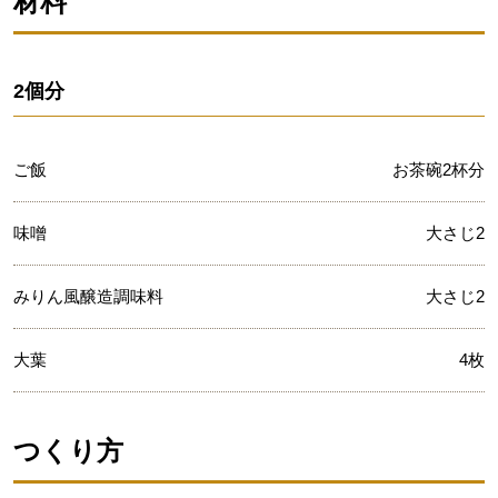
材料
2個分
ご飯
お茶碗2杯分
味噌
大さじ2
みりん風醸造調味料
大さじ2
大葉
4枚
つくり方