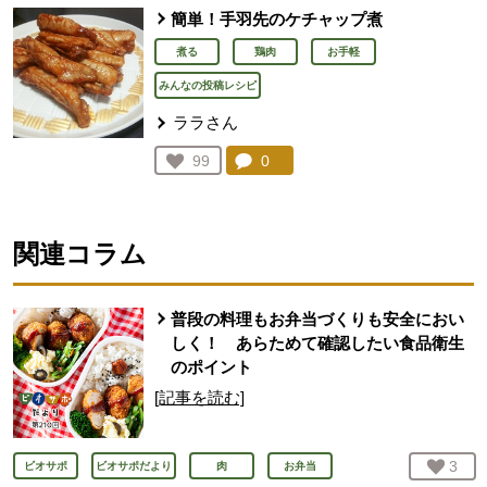
簡単！手羽先のケチャップ煮
煮る
鶏肉
お手軽
みんなの投稿レシピ
ララさん
コメント：
0
件。コメントを見る。
お気に入り登録：
99
人が登録
関連コラム
普段の料理もお弁当づくりも安全におい
しく！ あらためて確認したい食品衛生
のポイント
[記事を読む]
お気
3
人
ビオサポ
ビオサポだより
肉
お弁当