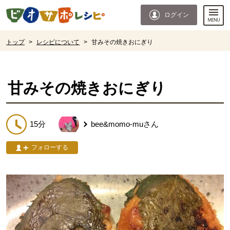
本文へジャンプする。
ページの先頭です。
ログイン
ここからサイト内共通メニューです。
サイト内共通メニューをスキップする
サイト内共通メニューここまで。
ここから現在位置です。
トップ
>
レシピについて
>
甘みその焼きおにぎり
現在位置ここまで
甘みその焼きおにぎり
15分
bee&momo-mu
さん
フォローする