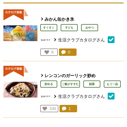
みかん缶かき氷
すくすく
子ども
おやつ
生活クラブカタログさん
コメント：
0
件。コメントを見る。
お気に入り登録：
9
人が登録
レンコンのガーリック炒め
炒める
ご飯がすすむ
副菜
もう一品
生活クラブカタログさん
コメント：
1
件。コメントを見る。
お気に入り登録：
330
人が登録