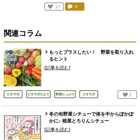
コメント：
0
件。コメントを見る。
お気に入り登録：
17
人が登録
関連コラム
もっとプラスしたい！ 野菜を取り入れ
るヒント
[記事を読む]
お気
2
人
ビオサポ
ビオサポだより
野菜たっぷり
ビオサポ
冬の旬野菜シチューで体を中からぽかぽ
かに♪ 根菜とろりんシチュー
[記事を読む]