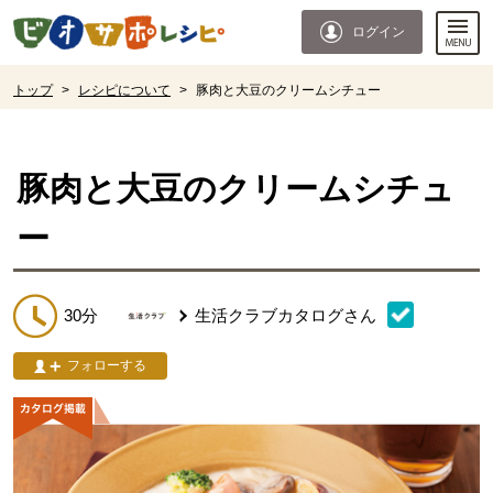
本文へジャンプする。
ページの先頭です。
ログイン
ここからサイト内共通メニューです。
サイト内共通メニューをスキップする
サイト内共通メニューここまで。
ここから現在位置です。
トップ
>
レシピについて
>
豚肉と大豆のクリームシチュー
現在位置ここまで
豚肉と大豆のクリームシチュ
ー
30分
生活クラブカタログ
さん
フォローする