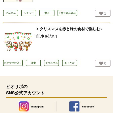
お気
1
人
にんじん
シチュー
煮る
子育てあるある
クリスマスを赤と緑の食材で楽しむ♪
[記事を読む]
お気
0
人
ビオサポだより
洋食
クリスマス
あったか
ビオサポの
SNS公式アカウント
Instagram
Facebook
別のウィンドウで開きます。
別のウィンドウで開きます