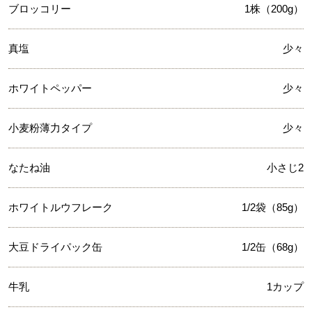
ブロッコリー
1株（200g）
真塩
少々
ホワイトペッパー
少々
小麦粉薄力タイプ
少々
なたね油
小さじ2
ホワイトルウフレーク
1/2袋（85g）
大豆ドライパック缶
1/2缶（68g）
牛乳
1カップ