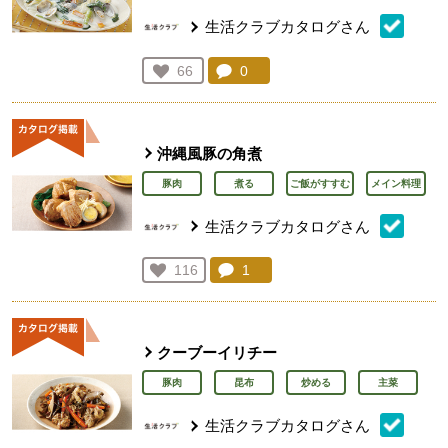
生活クラブカタログさん
コメント：
0
件。コメントを見る。
お気に入り登録：
66
人が登録
沖縄風豚の角煮
豚肉
煮る
ご飯がすすむ
メイン料理
生活クラブカタログさん
コメント：
1
件。コメントを見る。
お気に入り登録：
116
人が登録
クーブーイリチー
豚肉
昆布
炒める
主菜
生活クラブカタログさん