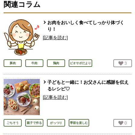
関連コラム
お肉をおいしく食べてしっかり体づく
り！
[記事を読む]
お気
3
人
豚肉
牛肉
鶏肉
ビオサポだより
子どもと一緒に！お父さんに感謝を伝え
るレシピ♡
[記事を読む]
お気
0
人
ごちそう
親子で作る
がっつり
季節を楽しむ