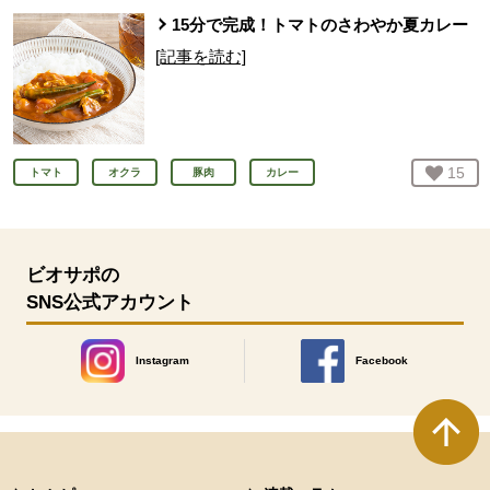
15分で完成！トマトのさわやか夏カレー
[記事を読む]
お気
15
人
トマト
オクラ
豚肉
カレー
ビオサポの
SNS公式アカウント
Instagram
Facebook
別のウィンドウで開きます。
別のウィンドウで開きます
本文ここまで。
ここから共通フッターメニューです。