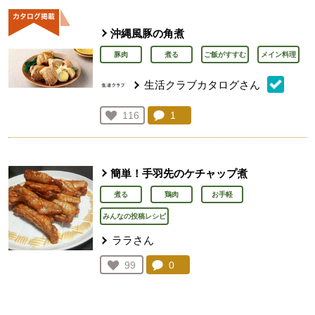
沖縄風豚の角煮
豚肉
煮る
ご飯がすすむ
メイン料理
生活クラブカタログさん
コメント：
1
件。コメントを見る。
お気に入り登録：
116
人が登録
簡単！手羽先のケチャップ煮
煮る
鶏肉
お手軽
みんなの投稿レシピ
ララさん
コメント：
0
件。コメントを見る。
お気に入り登録：
99
人が登録