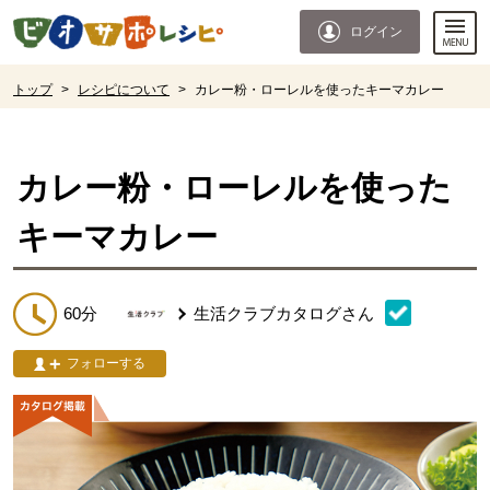
本文へジャンプする。
ページの先頭です。
ログイン
ここからサイト内共通メニューです。
サイト内共通メニューをスキップする
サイト内共通メニューここまで。
ここから現在位置です。
トップ
>
レシピについて
>
カレー粉・ローレルを使ったキーマカレー
現在位置ここまで
カレー粉・ローレルを使った
キーマカレー
60分
生活クラブカタログ
さん
フォローする