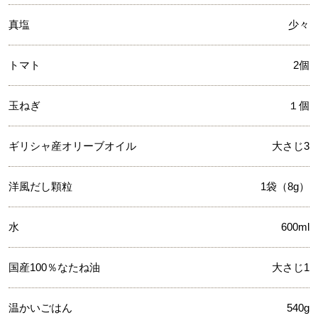
真塩
少々
トマト
2個
玉ねぎ
１個
ギリシャ産オリーブオイル
大さじ3
洋風だし顆粒
1袋（8g）
水
600ml
国産100％なたね油
大さじ1
温かいごはん
540g