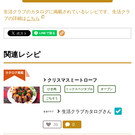
生活クラブのカタログに掲載されているレシピです。生活クラ
ブの詳細は
こちら
別のウィンドウで開きます。
関連レシピ
クリスマスミートローフ
ひき肉
ミックスベジタブル
オーブン
ごちそう
生活クラブカタログさん
コメント：
0
件。コメントを見る。
お気に入り登録：
36
人が登録