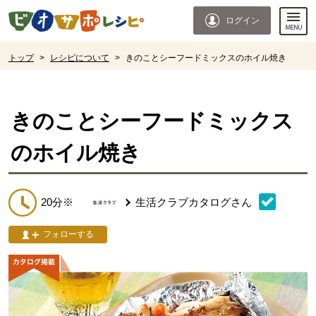
本文へジャンプする。
ページの先頭です。
ログイン
ここからサイト内共通メニューです。
サイト内共通メニューをスキップする
サイト内共通メニューここまで。
ここから現在位置です。
トップ
>
レシピについて
>
きのことシーフードミックスのホイル焼き
現在位置ここまで
きのことシーフードミックス
のホイル焼き
20分※
生活クラブカタログ
さん
フォローする