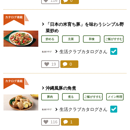
コメント：
0
件。コメントを見る。
お気に入り登録：
116
人が登録
「日本の米育ち豚」を味わうシンプル野
菜炒め
炒める
主菜
和食
ご飯がすすむ
生活クラブカタログさん
コメント：
0
件。コメントを見る。
お気に入り登録：
19
人が登録
沖縄風豚の角煮
豚肉
煮る
ご飯がすすむ
メイン料理
生活クラブカタログさん
コメント：
1
件。コメントを見る。
お気に入り登録：
116
人が登録