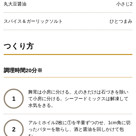
丸大豆醤油
小さじ2
スパイス＆ガーリックソルト
ひとつまみ
つくり方
調理時間
20分※
舞茸は小房に分ける。えのきだけは石づきを除い
1
て小房に分ける。シーフードミックスは解凍して
水気をきる。
アルミホイル2枚に①を半量ずつのせ、1cm角に切
2
ったバターを散らし、酒と醤油を回しかけて包
む。