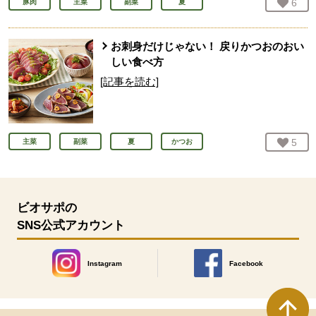
お気
6
人
豚肉
主菜
副菜
夏
お刺身だけじゃない！ 戻りかつおのおい
しい食べ方
[記事を読む]
お気
5
人
主菜
副菜
夏
かつお
ビオサポの
SNS公式アカウント
Instagram
Facebook
別のウィンドウで開きます。
別のウィンドウで開きます