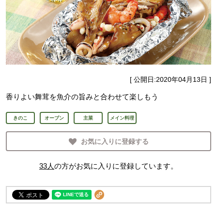
[ 公開日:
2020年04月13日
]
香りよい舞茸を魚介の旨みと合わせて楽しもう
きのこ
オーブン
主菜
メイン料理
お気に入りに登録する
33
人
の方がお気に入りに登録しています。