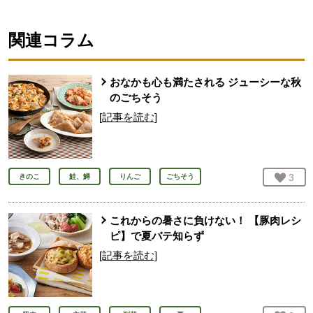
関連コラム
おなかも心も満たされる ジューシーな秋
のごちそう
[記事を読む]
お気
3
人
きのこ
鮭、鱒
りんご
ごちそう
これからの暑さに負けない！ 【豚肉レシ
ピ】で夏バテ知らず
[記事を読む]