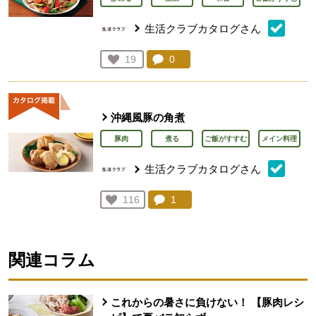
生活クラブカタログさん
コメント：
0
件。コメントを見る。
お気に入り登録：
19
人が登録
沖縄風豚の角煮
豚肉
煮る
ご飯がすすむ
メイン料理
生活クラブカタログさん
コメント：
1
件。コメントを見る。
お気に入り登録：
116
人が登録
関連コラム
これからの暑さに負けない！ 【豚肉レシ