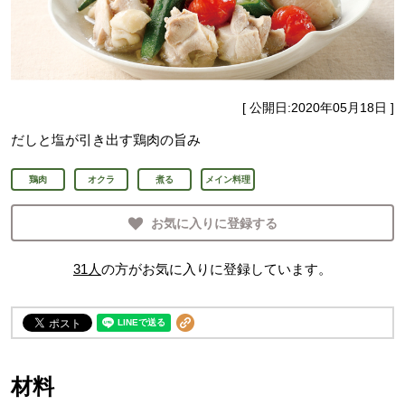
[ 公開日:
2020年05月18日
]
だしと塩が引き出す鶏肉の旨み
鶏肉
オクラ
煮る
メイン料理
お気に入りに登録する
31
人
の方がお気に入りに登録しています。
材料