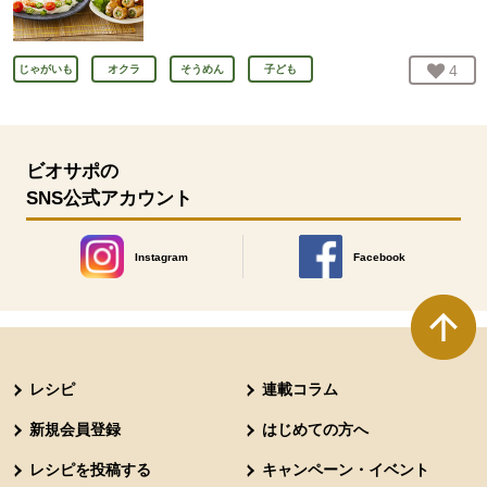
お気
4
人
じゃがいも
オクラ
そうめん
子ども
ビオサポの
SNS公式アカウント
Instagram
Facebook
別のウィンドウで開きます。
別のウィンドウで開きます
本文ここまで。
ここから共通フッターメニューです。
レシピ
連載コラム
新規会員登録
はじめての方へ
レシピを投稿する
キャンペーン・イベント