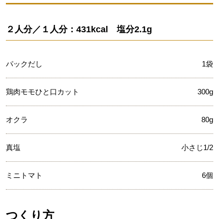
２人分／１人分：431kcal 塩分2.1g
パックだし
1袋
鶏肉モモひと口カット
300g
オクラ
80g
真塩
小さじ1/2
ミニトマト
6個
つくり方