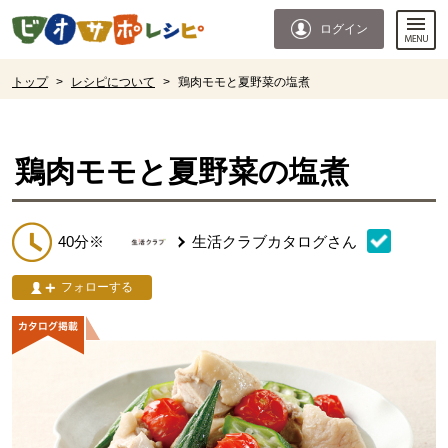
本文へジャンプする。
ページの先頭です。
ログイン
ここからサイト内共通メニューです。
サイト内共通メニューをスキップする
サイト内共通メニューここまで。
ここから現在位置です。
トップ
>
レシピについて
>
鶏肉モモと夏野菜の塩煮
現在位置ここまで
鶏肉モモと夏野菜の塩煮
40分※
生活クラブカタログ
さん
フォローする