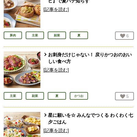
ピ】で夏バテ知らず
[記事を読む]
お気
6
人
豚肉
主菜
副菜
夏
お刺身だけじゃない！ 戻りかつおのおい
しい食べ方
[記事を読む]
お気
5
人
主菜
副菜
夏
かつお
星に願いを☆ みんなでつくる わくわく七
夕ごはん
[記事を読む]