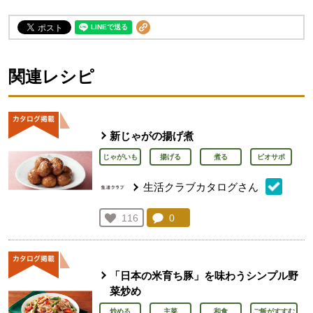
関連レシピ
新じゃがの揚げ煮
じゃがいも
揚げる
煮る
ビオサポ
生活クラブカタログさん
コメント：
0
件。コメントを見る。
お気に入り登録：
116
人が登録
「日本の米育ち豚」を味わうシンプル野
菜炒め
炒める
主菜
和食
ご飯がすすむ