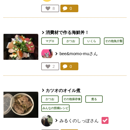
コメント：
0
件。コメントを見る。
お気に入り登録：
8
人が登録
消費材で作る海鮮丼！
マグロ
かつお
いくら
その他魚介類
bee&momo-muさん
コメント：
0
件。コメントを見る。
お気に入り登録：
2
人が登録
カツオのオイル煮
かつお
その他保存食
煮る
みんなの投稿レシピ
みるくのしっぽさん