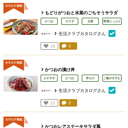
もどりがつおと水菜のごちそうサラダ
かつお
サラダ
主菜
野菜たっぷり
生活クラブカタログさん
コメント：
0
件。コメントを見る。
お気に入り登録：
16
人が登録
かつおの漬け丼
ビオサポ
かつお
丼もの
ご飯がすすむ
生活クラブカタログさん
コメント：
0
件。コメントを見る。
お気に入り登録：
12
人が登録
かつおレアステーキサラダ風