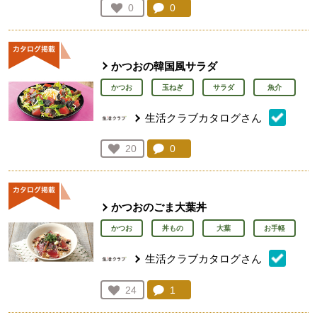
コメント：
0
件。コメントを見る。
お気に入り登録：
0
人が登録
かつおの韓国風サラダ
かつお
玉ねぎ
サラダ
魚介
生活クラブカタログさん
コメント：
0
件。コメントを見る。
お気に入り登録：
20
人が登録
かつおのごま大葉丼
かつお
丼もの
大葉
お手軽
生活クラブカタログさん
コメント：
1
件。コメントを見る。
お気に入り登録：
24
人が登録