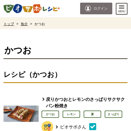
本文へジャンプする。
ページの先頭です。
ログイン
ここからサイト内共通メニューです。
サイト内共通メニューをスキップする
サイト内共通メニューここまで。
ここから現在位置です。
トップ
>
魚介
>
かつお
現在位置ここまで
かつお
レシピ（かつお）
戻りかつおとレモンのさっぱりサクサク
パン粉焼き
かつお
レモン
夏
さっぱり
ビオサポさん