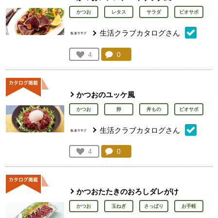
かつお
レタス
サラダ
ビオサポ
生活クラブカタログさん
コメント：
0
件。コメントを見る。
お気に入り登録：
4
人が登録
かつおのユッケ風
かつお
卵
丼もの
ビオサポ
生活クラブカタログさん
コメント：
0
件。コメントを見る。
お気に入り登録：
4
人が登録
かつおたたきのおろしダレがけ
かつお
玉ねぎ
さっぱり
お手軽