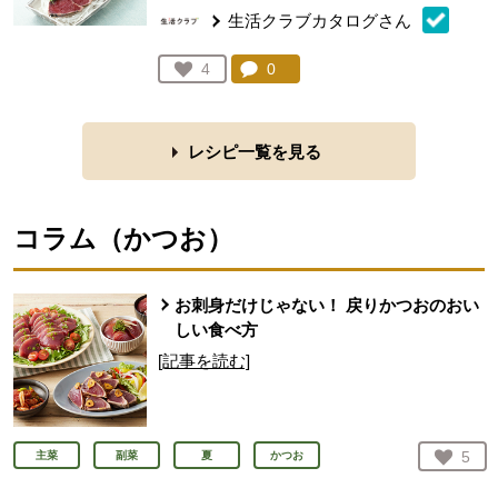
生活クラブカタログさん
コメント：
0
件。コメントを見る。
お気に入り登録：
4
人が登録
レシピ一覧を見る
コラム（
かつお
）
お刺身だけじゃない！ 戻りかつおのおい
しい食べ方
[記事を読む]
お気
5
主菜
副菜
夏
かつお
人が