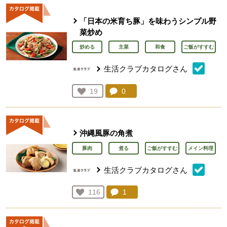
「日本の米育ち豚」を味わうシンプル野
菜炒め
炒める
主菜
和食
ご飯がすすむ
生活クラブカタログさん
コメント：
0
件。コメントを見る。
お気に入り登録：
19
人が登録
沖縄風豚の角煮
豚肉
煮る
ご飯がすすむ
メイン料理
生活クラブカタログさん
コメント：
1
件。コメントを見る。
お気に入り登録：
116
人が登録