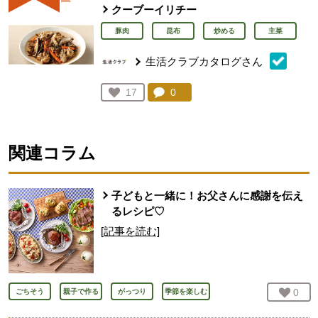
クーブーイリチー
豚肉
昆布
炒める
主菜
生活クラブカタログさん
コメント：
0
件。コメントを見る。
お気に入り登録：
17
人が登録
関連コラム
子どもと一緒に！お父さんに感謝を伝え
るレシピ♡
[記事を読む]
お気
0
人
ごちそう
親子で作る
がっつり
季節を楽しむ