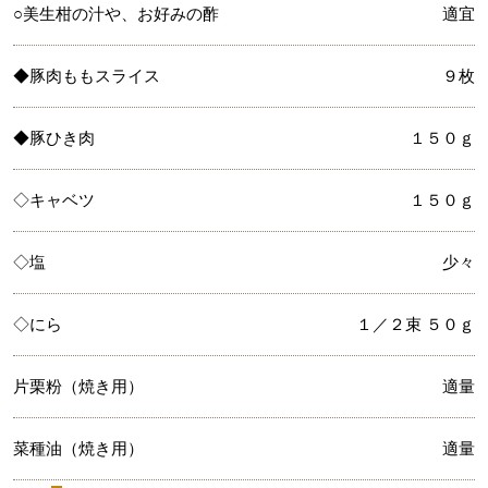
○美生柑の汁や、お好みの酢
適宜
◆豚肉ももスライス
９枚
◆豚ひき肉
１５０ｇ
◇キャベツ
１５０ｇ
◇塩
少々
◇にら
１／２束 ５０ｇ
片栗粉（焼き用）
適量
菜種油（焼き用）
適量