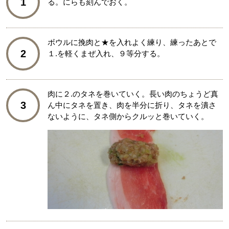
1
る。にらも刻んでおく。
ボウルに挽肉と★を入れよく練り、練ったあとで
2
１.を軽くまぜ入れ、９等分する。
肉に２.のタネを巻いていく。長い肉のちょうど真
3
ん中にタネを置き、肉を半分に折り、タネを潰さ
ないように、タネ側からクルッと巻いていく。