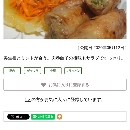
[ 公開日:
2020年05月12日
]
美生柑とミントが合う。肉巻餃子の後味もサラダですっきり。
豚肉
がっつり
中華
フライパン
お気に入りに登録する
1
人
の方がお気に入りに登録しています。