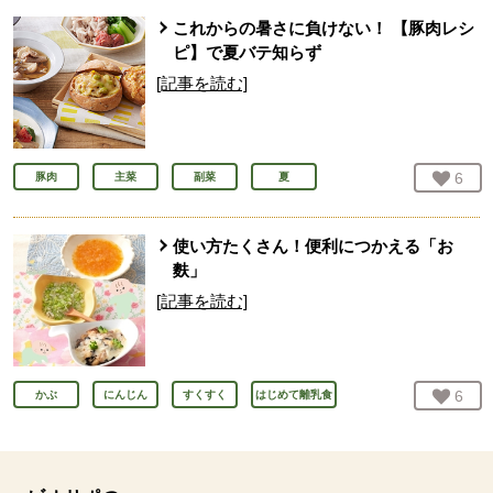
これからの暑さに負けない！ 【豚肉レシ
ピ】で夏バテ知らず
[記事を読む]
お気
6
人
豚肉
主菜
副菜
夏
使い方たくさん！便利につかえる「お
麩」
[記事を読む]
お気
6
人
かぶ
にんじん
すくすく
はじめて離乳食