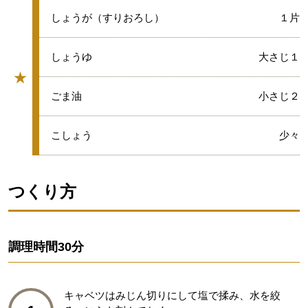
★
しょうが（すりおろし）
１片
★
しょうゆ
大さじ１
★
グループ
★
ごま油
小さじ２
★
こしょう
少々
つくり方
調理時間
30分
キャベツはみじん切りにして塩で揉み、水を絞