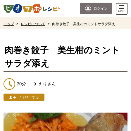
本文へジャンプする。
ページの先頭です。
ログイン
ここからサイト内共通メニューです。
サイト内共通メニューをスキップする
サイト内共通メニューここまで。
ここから現在位置です。
トップ
>
レシピについて
>
肉巻き餃子 美生柑のミントサラダ添え
現在位置ここまで
肉巻き餃子 美生柑のミント
サラダ添え
30分
えり
さん
フォローする