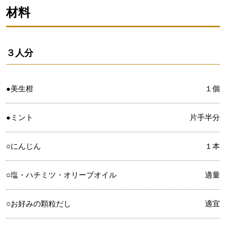
材料
３人分
●美生柑
１個
●ミント
片手半分
○にんじん
１本
○塩・ハチミツ・オリーブオイル
適量
○お好みの顆粒だし
適宜