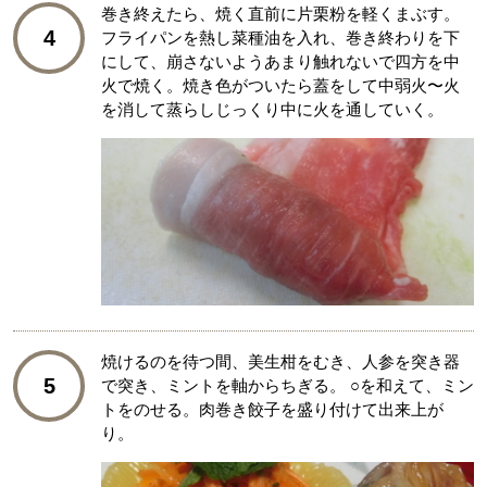
巻き終えたら、焼く直前に片栗粉を軽くまぶす。
4
フライパンを熱し菜種油を入れ、巻き終わりを下
にして、崩さないようあまり触れないで四方を中
火で焼く。焼き色がついたら蓋をして中弱火〜火
を消して蒸らしじっくり中に火を通していく。
焼けるのを待つ間、美生柑をむき、人参を突き器
5
で突き、ミントを軸からちぎる。 ○を和えて、ミン
トをのせる。肉巻き餃子を盛り付けて出来上が
り。