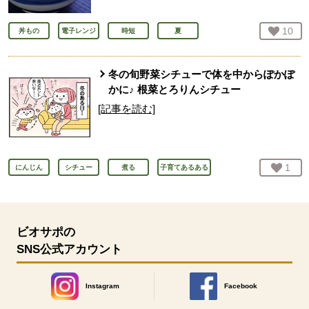
お気
10
人
丼もの
電子レンジ
時短
夏
冬の旬野菜シチューで体を中からぽかぽ
かに♪ 根菜とろりんシチュー
[記事を読む]
お気
1
人
にんじん
シチュー
煮る
子育てあるある
ビオサポの
SNS公式アカウント
Instagram
Facebook
別のウィンドウで開きます。
別のウィンドウで開きます