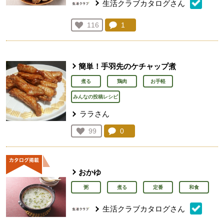
生活クラブカタログさん
コメント：
1
件。コメントを見る。
お気に入り登録：
116
人が登録
簡単！手羽先のケチャップ煮
煮る
鶏肉
お手軽
みんなの投稿レシピ
ララさん
コメント：
0
件。コメントを見る。
お気に入り登録：
99
人が登録
おかゆ
粥
煮る
定番
和食
生活クラブカタログさん