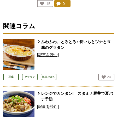
コメント：
0
件。コメントを見る。
お気に入り登録：
15
人が登録
関連コラム
ふわふわ、とろとろ♪ 長いもとツナと豆
腐のグラタン
[記事を読む]
お気
24
人
豆腐
グラタン
毎日ごはん
レンジでカンタン! スタミナ豚丼で夏バ
テ予防
[記事を読む]