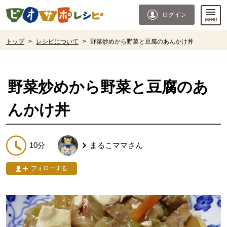
本文へジャンプする。
ページの先頭です。
ログイン
ここからサイト内共通メニューです。
サイト内共通メニューをスキップする
サイト内共通メニューここまで。
ここから現在位置です。
トップ
>
レシピについて
>
野菜炒めから野菜と豆腐のあんかけ丼
現在位置ここまで
野菜炒めから野菜と豆腐のあ
んかけ丼
10分
まるこママ
さん
フォローする