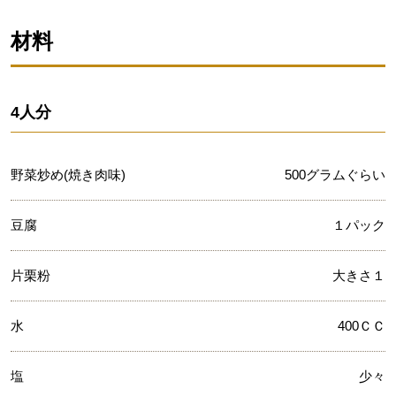
材料
4人分
野菜炒め(焼き肉味)
500グラムぐらい
豆腐
１パック
片栗粉
大きさ１
水
400ＣＣ
塩
少々