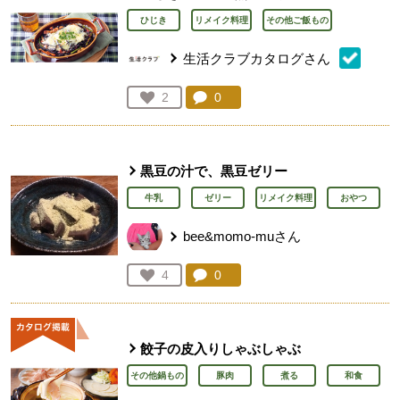
ひじき
リメイク料理
その他ご飯もの
生活クラブカタログさん
コメント：
0
件。コメントを見る。
お気に入り登録：
2
人が登録
黒豆の汁で、黒豆ゼリー
牛乳
ゼリー
リメイク料理
おやつ
bee&momo-muさん
コメント：
0
件。コメントを見る。
お気に入り登録：
4
人が登録
餃子の皮入りしゃぶしゃぶ
その他鍋もの
豚肉
煮る
和食