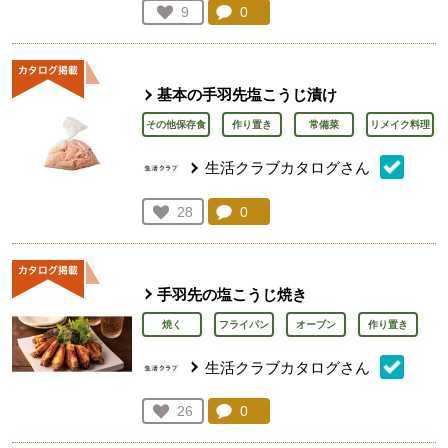
コメント：
0
件。コメントを見る。
お気に入り登録：
9
人が登録
基本の手羽先塩こうじ漬け
その他保存食
作り置き
常備菜
リメイク料理
生活クラブカタログさん
コメント：
0
件。コメントを見る。
お気に入り登録：
28
人が登録
手羽先の塩こうじ焼き
焼く
フライパン
オーブン
作り置き
生活クラブカタログさん
コメント：
0
件。コメントを見る。
お気に入り登録：
26
人が登録