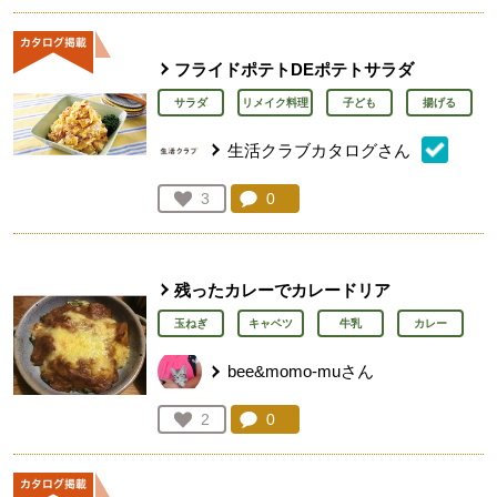
フライドポテトDEポテトサラダ
サラダ
リメイク料理
子ども
揚げる
生活クラブカタログさん
コメント：
0
件。コメントを見る。
お気に入り登録：
3
人が登録
残ったカレーでカレードリア
玉ねぎ
キャベツ
牛乳
カレー
bee&momo-muさん
コメント：
0
件。コメントを見る。
お気に入り登録：
2
人が登録