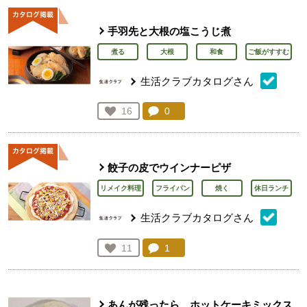
手羽先と大根の塩こうじ煮
煮る
大根
和食
ご飯がすすむ
生活クラブカタログさん
コメント：
0
件。コメントを見る。
お気に入り登録：
16
人が登録
餃子の皮でウインナーピザ
リメイク料理
フライパン
焼く
休日ランチ
生活クラブカタログさん
コメント：
1
件。コメントを見る。
お気に入り登録：
11
人が登録
あんが残ったら…ホットケーキミックス