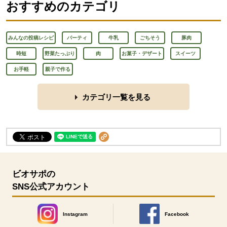
おすすめのカテゴリ
みんなの投稿レシピ
パーティ
牛乳
ごちそう
豚肉
時短
野菜たっぷり
肉
お菓子・デザート
スイーツ
お手軽
親子で作る
カテゴリ一覧を見る
ビオサポの
SNS公式アカウント
Instagram
Facebook
別のウィンドウで開きます。
別のウィンドウで開きます