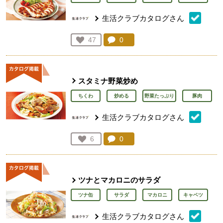
生活クラブカタログさん
コメント：
0
件。コメントを見る。
お気に入り登録：
47
人が登録
スタミナ野菜炒め
ちくわ
炒める
野菜たっぷり
豚肉
生活クラブカタログさん
コメント：
0
件。コメントを見る。
お気に入り登録：
6
人が登録
ツナとマカロニのサラダ
ツナ缶
サラダ
マカロニ
キャベツ
生活クラブカタログさん