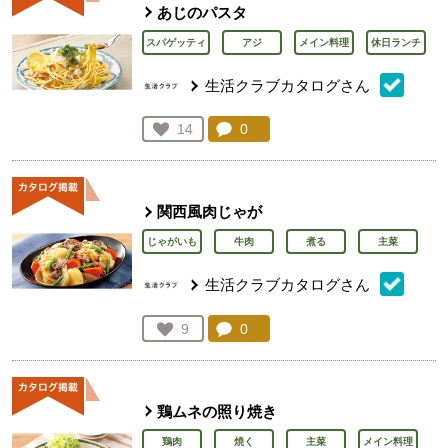
あじのパスタ
スパゲッティ
アジ
メイン料理
休日ランチ
生活クラブカタログさん
コメント：
0
件。コメントを見る。
お気に入り登録：
14
人が登録
関西風肉じゃが
じゃがいも
牛肉
煮る
主菜
生活クラブカタログさん
コメント：
0
件。コメントを見る。
お気に入り登録：
9
人が登録
鶏ムネの照り焼き
鶏肉
焼く
主菜
メイン料理