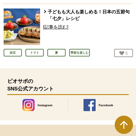
子どもも大人も楽しめる！日本の五節句
「七夕」レシピ
[記事を読む]
お気
5
人
枝豆
トマト
夏
季節を楽しむ
ビオサポの
SNS公式アカウント
Instagram
Facebook
別のウィンドウで開きます。
別のウィンドウで開きます
本文ここまで。
ここから共通フッターメニューです。