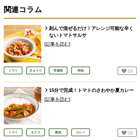
関連コラム
刻んで混ぜるだけ！アレンジ可能な辛く
ないトマトサルサ
[記事を読む]
お気
10
人
トマト
きゅうり
常備菜
時短
15分で完成！トマトのさわやか夏カレー
[記事を読む]
お気
15
人
トマト
オクラ
豚肉
カレー