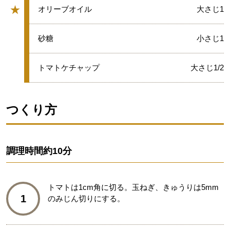
★
★
オリーブオイル
大さじ1
グループ
★
砂糖
小さじ1
★
トマトケチャップ
大さじ1/2
つくり方
調理時間
約10分
トマトは1cm角に切る。玉ねぎ、きゅうりは5mm
1
のみじん切りにする。