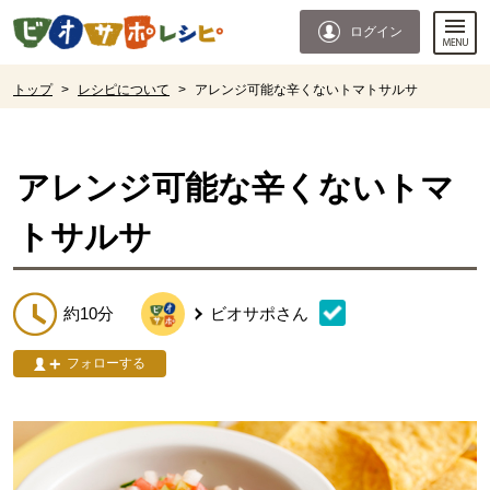
本文へジャンプする。
ページの先頭です。
ログイン
ここからサイト内共通メニューです。
サイト内共通メニューをスキップする
サイト内共通メニューここまで。
ここから現在位置です。
トップ
>
レシピについて
>
アレンジ可能な辛くないトマトサルサ
現在位置ここまで
アレンジ可能な辛くないトマ
トサルサ
約10分
ビオサポ
さん
フォローする