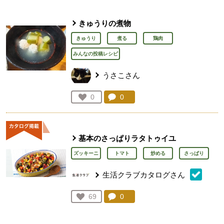
きゅうりの煮物
きゅうり
煮る
鶏肉
みんなの投稿レシピ
うさこさん
コメント：
0
件。コメントを見る。
お気に入り登録：
0
人が登録
基本のさっぱりラタトゥイユ
ズッキーニ
トマト
炒める
さっぱり
生活クラブカタログさん
コメント：
0
件。コメントを見る。
お気に入り登録：
69
人が登録