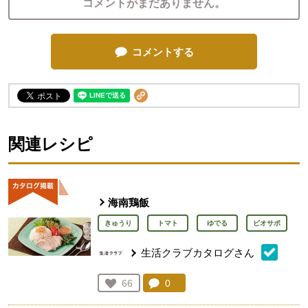
コメントがまだありません。
コメントする
関連レシピ
海南鶏飯
きゅうり
トマト
ゆでる
ビオサポ
生活クラブカタログさん
コメント：
0
件。コメントを見る。
お気に入り登録：
66
人が登録