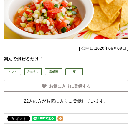
[ 公開日:
2020年06月08日
]
刻んで混ぜるだけ！
トマト
きゅうり
常備菜
夏
お気に入りに登録する
22
人
の方がお気に入りに登録しています。