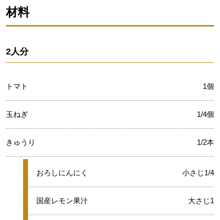
材料
2人分
トマト
1個
玉ねぎ
1/4個
きゅうり
1/2本
★
おろしにんにく
小さじ1/4
★
国産レモン果汁
大さじ1