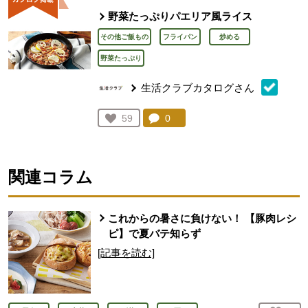
野菜たっぷりパエリア風ライス
その他ご飯もの
フライパン
炒める
野菜たっぷり
生活クラブカタログさん
コメント：
0
件。コメントを見る。
お気に入り登録：
59
人が登録
関連コラム
これからの暑さに負けない！ 【豚肉レシ
ピ】で夏バテ知らず
[記事を読む]