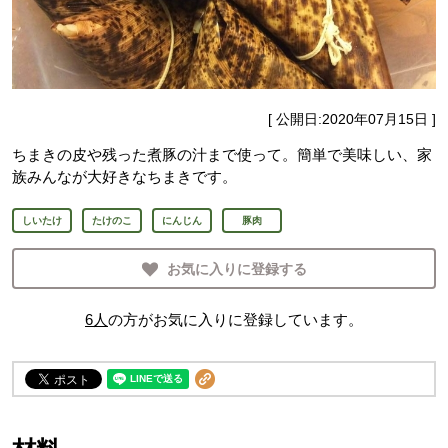
[ 公開日:
2020年07月15日
]
ちまきの皮や残った煮豚の汁まで使って。簡単で美味しい、家
族みんなが大好きなちまきです。
しいたけ
たけのこ
にんじん
豚肉
お気に入りに登録する
6
人
の方がお気に入りに登録しています。