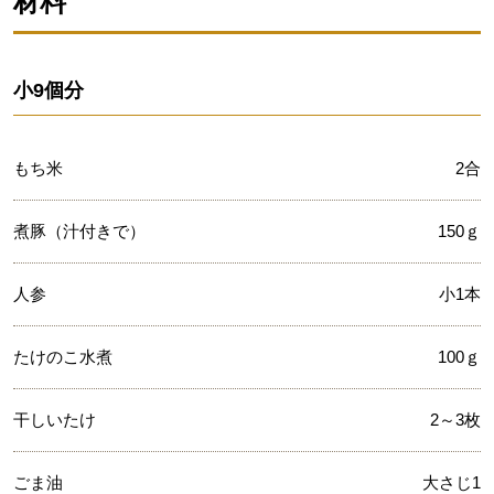
材料
小9個分
もち米
2合
煮豚（汁付きで）
150ｇ
人参
小1本
たけのこ水煮
100ｇ
干しいたけ
2～3枚
ごま油
大さじ1