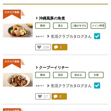
沖縄風豚の角煮
豚肉
煮る
ご飯がすすむ
メイン料理
生活クラブカタログさん
コメント：
1
件。コメントを見る。
お気に入り登録：
116
人が登録
クーブーイリチー
豚肉
昆布
炒める
主菜
生活クラブカタログさん
コメント：
0
件。コメントを見る。
お気に入り登録：
17
人が登録