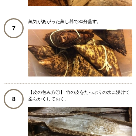
蒸気があがった蒸し器で30分蒸す。
7
【皮の包み方①】 竹の皮をたっぷりの水に浸けて
8
柔らかくしておく。