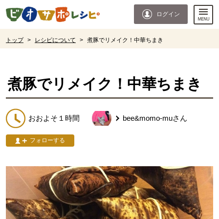
本文へジャンプする。
ページの先頭です。
ログイン
ここからサイト内共通メニューです。
サイト内共通メニューをスキップする
サイト内共通メニューここまで。
ここから現在位置です。
トップ
>
レシピについて
>
煮豚でリメイク！中華ちまき
現在位置ここまで
煮豚でリメイク！中華ちまき
おおよそ１時間
bee&momo-mu
さん
フォローする