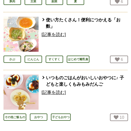
お気
6
人
豚肉
主菜
副菜
夏
使い方たくさん！便利につかえる「お
麩」
[記事を読む]
お気
6
人
かぶ
にんじん
すくすく
はじめて離乳食
いつものごはんがおいしいおやつに♪ 子
どもと楽しくもみもみだんご
[記事を読む]
お気
10
人
その他ご飯もの
おやつ
子どもおやつ