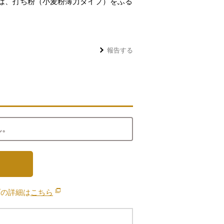
は、打ち粉（小麦粉薄力タイプ）をふる
報告する
ん。
ブの詳細は
こちら
別のウィンドウで開きます。