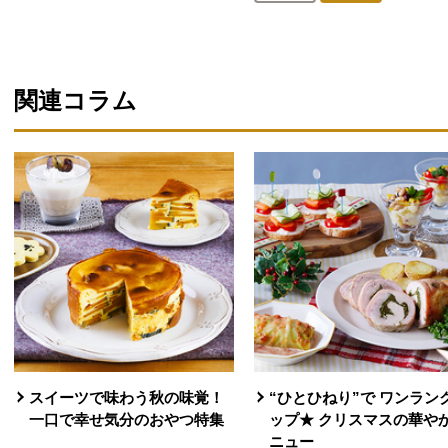
人が登録
関連コラム
スイーツで味わう秋の味覚！
“ひとひねり”で ワンラン
一口で幸せ気分のおやつ特集
ップ★ クリスマスの華や
ニュー