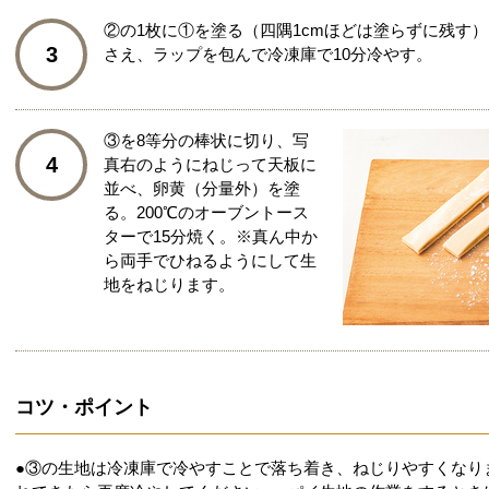
②の1枚に①を塗る（四隅1cmほどは塗らずに残す
3
さえ、ラップを包んで冷凍庫で10分冷やす。
③を8等分の棒状に切り、写
4
真右のようにねじって天板に
並べ、卵黄（分量外）を塗
る。200℃のオーブントース
ターで15分焼く。※真ん中か
ら両手でひねるようにして生
地をねじります。
コツ・ポイント
●③の生地は冷凍庫で冷やすことで落ち着き、ねじりやすくなり