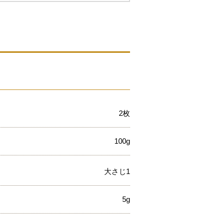
2枚
100g
大さじ1
5g