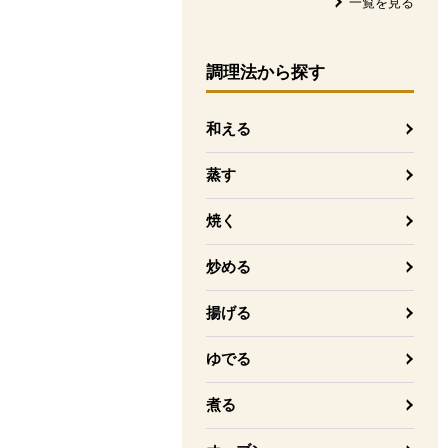
一覧を見る
調理法
から探す
和える
蒸す
焼く
炒める
揚げる
ゆでる
煮る