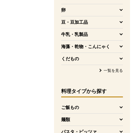
を開く
卵
を開く
豆・豆加工品
を開く
牛乳・乳製品
を開く
海藻・乾物・こんにゃく
を開く
くだもの
を開く
一覧を見る
料理タイプ
から探す
ご飯もの
を開く
麺類
を開く
パスタ・ピッツァ