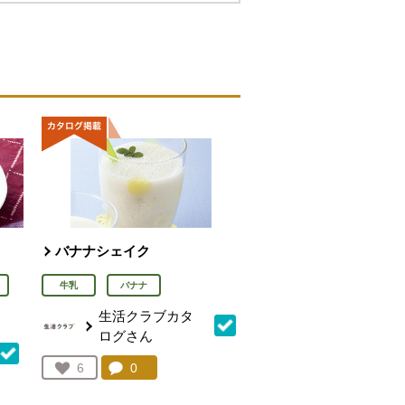
バナナシェイク
牛乳
バナナ
生活クラブカタ
ログさん
コメント：
0
件。コメントを見る。
お気に入り登録：
6
人が登録
を見る。