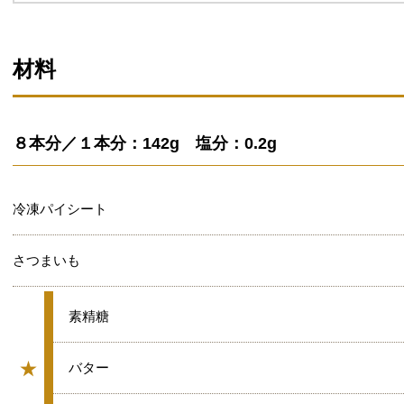
材料
８本分／１本分：142g 塩分：0.2g
冷凍パイシート
さつまいも
★
素精糖
★
★
バター
グループ