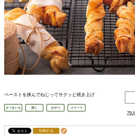
ペーストを挟んでねじってサクッと焼き上げ
さつまいも
焼く
おやつ
スイーツ
79
印刷する