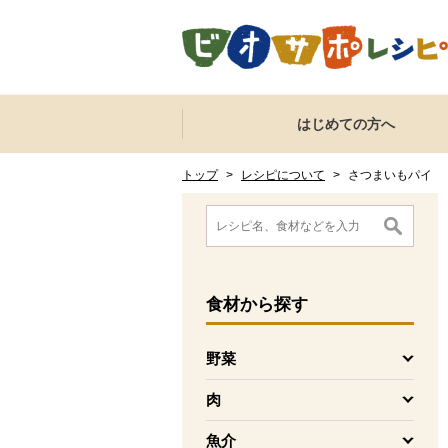
本文へジャンプする。
ページの先頭です。
ここからサイト内共通メニューです。
サイト内共通メニューをスキップする
はじめての方へ
サイト内共通メニューここまで。
ここから現在位置です。
現在位置ここまで
トップ
>
レシピについて
>
さつまいもパイ
ここから消費材検索メニューです。
消費材検索メニューここまで。
ここから本文です。
食材
から探す
野菜
を開く
肉
を開く
魚介