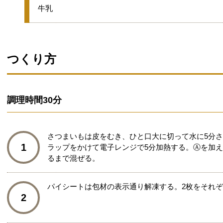
★
牛乳
つくり方
調理時間
30分
さつまいもは皮をむき、ひと口大に切って水に5分
1
ラップをかけて電子レンジで5分加熱する。Ⓐを加
るまで混ぜる。
パイシートは包材の表示通り解凍する。2枚をそれぞれ
2