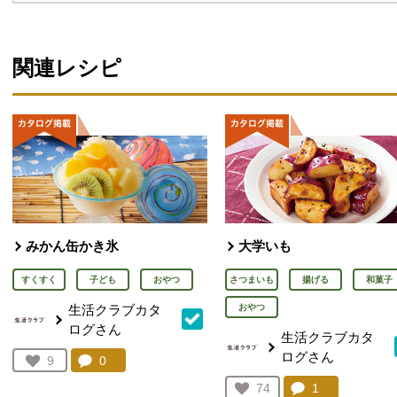
関連レシピ
みかん缶かき氷
大学いも
すくすく
子ども
おやつ
さつまいも
揚げる
和菓子
生活クラブカタ
おやつ
ログさん
生活クラブカタ
ログさん
コメント：
0
件。コメントを見る。
お気に入り登録：
9
人が登録
コメント：
1
件。コメント
お気に入り登録：
74