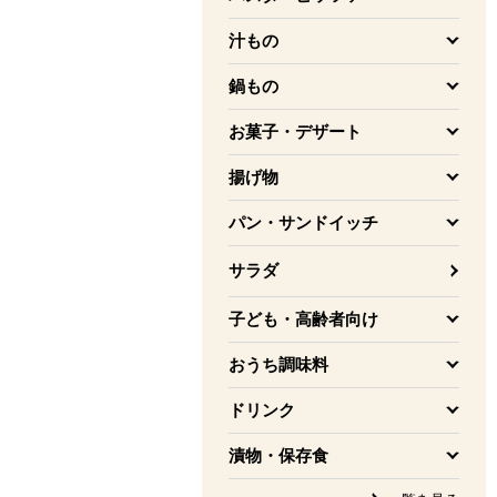
を開く
汁もの
を開く
鍋もの
を開く
お菓子・デザート
を開く
揚げ物
を開く
パン・サンドイッチ
を開く
サラダ
子ども・高齢者向け
を開く
おうち調味料
を開く
ドリンク
を開く
漬物・保存食
を開く