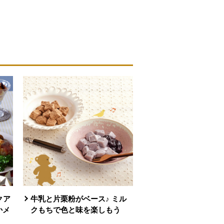
クア
牛乳と片栗粉がベース♪ ミル
かメ
クもちで色と味を楽しもう