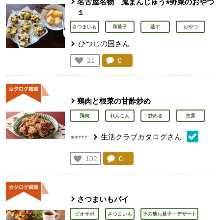
名古屋名物 鬼まんじゅう⭐︎野菜のおやつ
１
さつまいも
和菓子
蒸す
おやつ
ひつじの国さん
コメント：
0
件。コメントを見る。
お気に入り登録：
21
人が登録
鶏肉と根菜の甘酢炒め
鶏肉
れんこん
炒める
主菜
生活クラブカタログさん
コメント：
0
件。コメントを見る。
お気に入り登録：
102
人が登録
さつまいもパイ
ビオサポ
さつまいも
その他お菓子・デザート