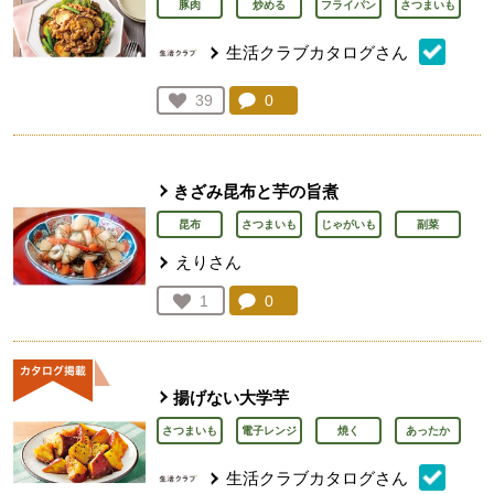
豚肉
炒める
フライパン
さつまいも
生活クラブカタログさん
コメント：
0
件。コメントを見る。
お気に入り登録：
39
人が登録
きざみ昆布と芋の旨煮
昆布
さつまいも
じゃがいも
副菜
えりさん
コメント：
0
件。コメントを見る。
お気に入り登録：
1
人が登録
揚げない大学芋
さつまいも
電子レンジ
焼く
あったか
生活クラブカタログさん