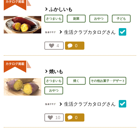
ふかしいも
さつまいも
副菜
おやつ
子ども
生活クラブカタログさん
コメント：
0
件。コメントを見る。
お気に入り登録：
4
人が登録
焼いも
さつまいも
焼く
その他お菓子・デザート
おやつ
生活クラブカタログさん
コメント：
0
件。コメントを見る。
お気に入り登録：
10
人が登録