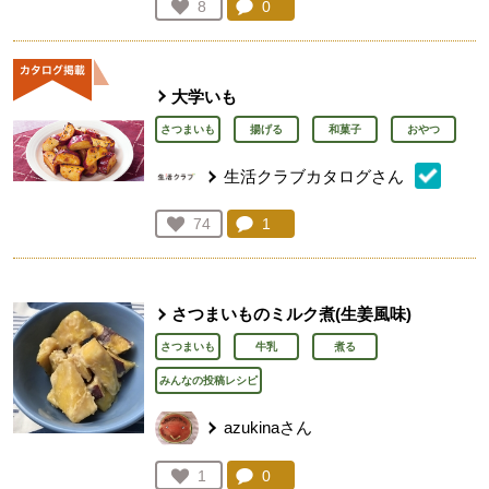
コメント：
0
件。コメントを見る。
お気に入り登録：
8
人が登録
大学いも
さつまいも
揚げる
和菓子
おやつ
生活クラブカタログさん
コメント：
1
件。コメントを見る。
お気に入り登録：
74
人が登録
さつまいものミルク煮(生姜風味)
さつまいも
牛乳
煮る
みんなの投稿レシピ
azukinaさん
コメント：
0
件。コメントを見る。
お気に入り登録：
1