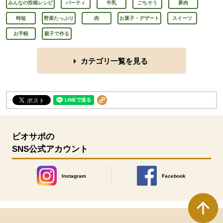
みんなの投稿レシピ
パーティ
牛乳
ごちそう
豚肉
時短
野菜たっぷり
肉
お菓子・デザート
スイーツ
お手軽
親子で作る
カテゴリ一覧を見る
ビオサポの
SNS公式アカウント
Instagram
Facebook
別のウィンドウで開きます。
別のウィンドウで開きます
本文ここまで。
ここから共通フッターメニューです。