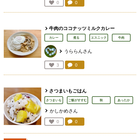
コメント：
0
件。コメントを見る。
お気に入り登録：
0
人が登録
牛肉のココナッツミルクカレー
カレー
煮る
エスニック
牛肉
うららんさん
コメント：
0
件。コメントを見る。
お気に入り登録：
3
人が登録
さつまいもごはん
さつまいも
ご飯がすすむ
秋
あったか
かしかめさん
コメント：
0
件。コメントを見る。
お気に入り登録：
0
人が登録