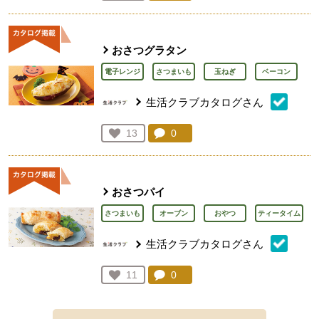
人が登録
おさつグラタン
電子レンジ
さつまいも
玉ねぎ
ベーコン
生活クラブカタログさん
コメント：
0
件。コメントを見る。
お気に入り登録：
13
人が登録
おさつパイ
さつまいも
オーブン
おやつ
ティータイム
生活クラブカタログさん
コメント：
0
件。コメントを見る。
お気に入り登録：
11
人が登録