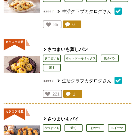
生活クラブカタログさん
コメント：
0
件。コメントを見る。
お気に入り登録：
85
人が登録
さつまいも蒸しパン
さつまいも
ホットケーキミックス
菓子パン
蒸す
生活クラブカタログさん
コメント：
1
件。コメントを見る。
お気に入り登録：
221
人が登録
さつまいもパイ
さつまいも
焼く
おやつ
スイーツ