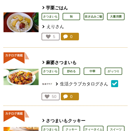
芋栗ごはん
さつまいも
秋
炊き込みご飯
大量消費
えりさん
コメント：
0
件。コメントを見る。
お気に入り登録：
5
人が登録
麻婆さつまいも
さつまいも
炒める
中華
がっつり
生活クラブカタログさん
コメント：
0
件。コメントを見る。
お気に入り登録：
50
人が登録
さつまいもクッキー
さつまいも
クッキー
ティータイム
スイーツ