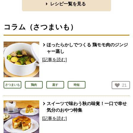
レシピ一覧を見る
コラム（
さつまいも
）
ほったらかしでつくる 鶏モモ肉のジンジ
ャー蒸し
[記事を読む]
お気
21
さつまいも
鶏肉
蒸す
時短
人が
スイーツで味わう秋の味覚！一口で幸せ
気分のおやつ特集
[記事を読む]