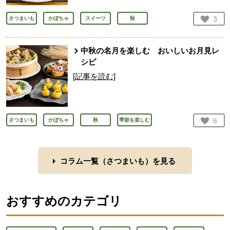
お気
3
さつまいも
かぼちゃ
スイーツ
秋
人が
中秋の名月を楽しむ おいしいお月見レ
シピ
[記事を読む]
お気
6
さつまいも
かぼちゃ
秋
季節を楽しむ
人が
コラム一覧（
さつまいも
）を見る
おすすめのカテゴリ