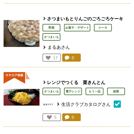
さつまいもとりんごのごろごろケーキ
野菜
お菓子・デザート
ケーキ
さつまいも
まるあさん
コメント：
0
件。コメントを見る。
お気に入り登録：
17
人が登録
レンジでつくる 栗きんとん
さつまいも
電子レンジ
もう一品
副菜
生活クラブカタログさん
コメント：
0
件。コメントを見る。
お気に入り登録：
5
人が登録