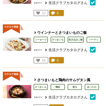
生活クラブカタログさん
コメント：
0
件。コメントを見る。
お気に入り登録：
12
人が登録
ウインナーとさつまいものご飯
ソーセージ
さつまいも
炊き込みご飯
パーティ
生活クラブカタログさん
コメント：
0
件。コメントを見る。
お気に入り登録：
15
人が登録
さつまいもと鶏肉のサムゲタン風
さつまいも
鶏肉
煮る
あったか
生活クラブカタログさん