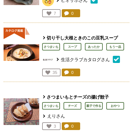
ビオサポさん
コメント：
0
件。コメントを見る。
お気に入り登録：
7
人が登録
切り干し大根ときのこの豆乳スープ
さつまいも
スープ
あったか
もう一品
生活クラブカタログさん
コメント：
0
件。コメントを見る。
お気に入り登録：
35
人が登録
さつまいもとチーズの揚げ餃子
さつまいも
チーズ
親子で作る
おやつ
えりさん
コメント：
0
件。コメントを見る。
お気に入り登録：
3
人が登録