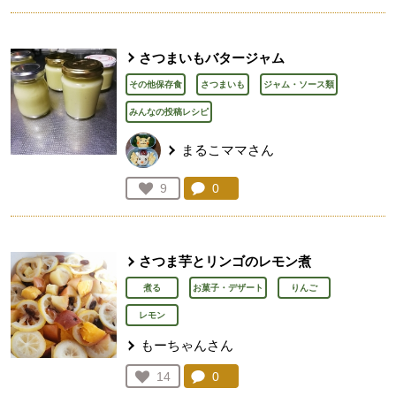
さつまいもバタージャム
その他保存食
さつまいも
ジャム・ソース類
みんなの投稿レシピ
まるこママさん
コメント：
0
件。コメントを見る。
お気に入り登録：
9
人が登録
さつま芋とリンゴのレモン煮
煮る
お菓子・デザート
りんご
レモン
もーちゃんさん
コメント：
0
件。コメントを見る。
お気に入り登録：
14
人が登録