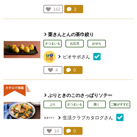
コメント：
2
件。コメントを見る。
お気に入り登録：
162
人が登録
栗きんとんの茶巾絞り
さつまいも
お正月
おせち
ビオサポさん
コメント：
0
件。コメントを見る。
お気に入り登録：
4
人が登録
ぶりときのこのさっぱりソテー
ぶり
さつまいも
焼く
ご飯がすすむ
生活クラブカタログさん
コメント：
0
件。コメントを見る。
お気に入り登録：
10
人が登録