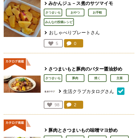
みかんジュ－ス煮のサツマイモ
さつまいも
おやつ
お手軽
みんなの投稿レシピ
おしゃべりプレートさん
コメント：
0
件。コメントを見る。
お気に入り登録：
5
人が登録
さつまいもと豚肉のバター醤油炒め
さつまいも
豚肉
焼く
主菜
生活クラブカタログさん
コメント：
2
件。コメントを見る。
お気に入り登録：
98
人が登録
豚肉とさつまいもの味噌マヨ炒め