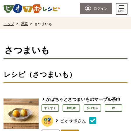
本文へジャンプする。
ページの先頭です。
ログイン
ここからサイト内共通メニューです。
サイト内共通メニューをスキップする
サイト内共通メニューここまで。
ここから現在位置です。
トップ
>
野菜
>
さつまいも
現在位置ここまで
さつまいも
レシピ（さつまいも）
かぼちゃとさつまいものマーブル茶巾
すくすく
離乳食
かぼちゃ
秋
ビオサポさん