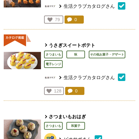
生活クラブカタログさん
コメント：
0
件。コメントを見る。
お気に入り登録：
79
人が登録
うさぎスイートポテト
さつまいも
秋
その他お菓子・デザート
電子レンジ
生活クラブカタログさん
コメント：
0
件。コメントを見る。
お気に入り登録：
128
人が登録
さつまいもおはぎ
さつまいも
和菓子