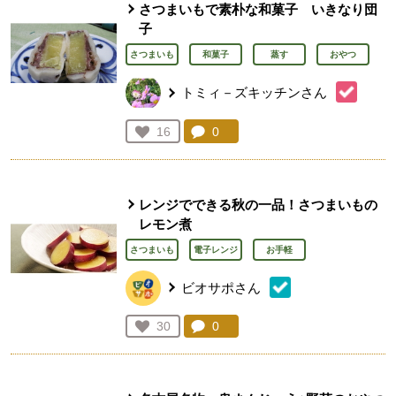
さつまいもで素朴な和菓子 いきなり団
子
さつまいも
和菓子
蒸す
おやつ
トミィ－ズキッチンさん
コメント：
0
件。コメントを見る。
お気に入り登録：
16
人が登録
レンジでできる秋の一品！さつまいもの
レモン煮
さつまいも
電子レンジ
お手軽
ビオサポさん
コメント：
0
件。コメントを見る。
お気に入り登録：
30
人が登録