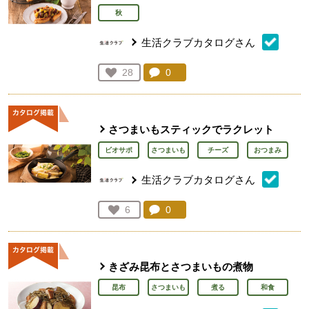
秋
生活クラブカタログさん
コメント：
0
件。コメントを見る。
お気に入り登録：
28
人が登録
さつまいもスティックでラクレット
ビオサポ
さつまいも
チーズ
おつまみ
生活クラブカタログさん
コメント：
0
件。コメントを見る。
お気に入り登録：
6
人が登録
きざみ昆布とさつまいもの煮物
昆布
さつまいも
煮る
和食