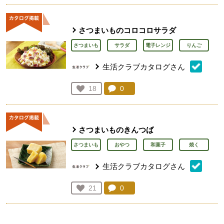
さつまいものコロコロサラダ
さつまいも
サラダ
電子レンジ
りんご
生活クラブカタログさん
コメント：
0
件。コメントを見る。
お気に入り登録：
18
人が登録
さつまいものきんつば
さつまいも
おやつ
和菓子
焼く
生活クラブカタログさん
コメント：
0
件。コメントを見る。
お気に入り登録：
21
人が登録