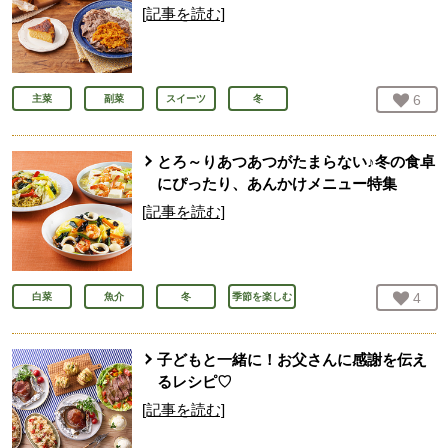
[記事を読む]
お気
6
人
主菜
副菜
スイーツ
冬
とろ～りあつあつがたまらない♪冬の食卓
にぴったり、あんかけメニュー特集
[記事を読む]
お気
4
人
白菜
魚介
冬
季節を楽しむ
子どもと一緒に！お父さんに感謝を伝え
るレシピ♡
[記事を読む]