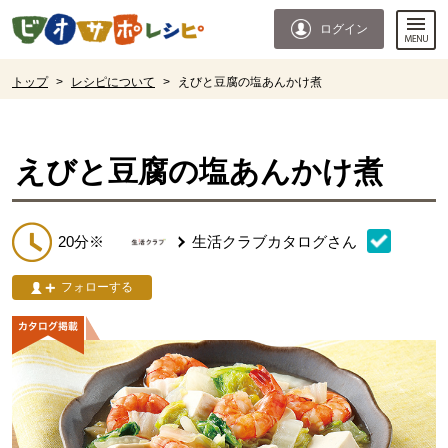
本文へジャンプする。
ページの先頭です。
ログイン
ここからサイト内共通メニューです。
サイト内共通メニューをスキップする
サイト内共通メニューここまで。
ここから現在位置です。
トップ
>
レシピについて
>
えびと豆腐の塩あんかけ煮
現在位置ここまで
えびと豆腐の塩あんかけ煮
20分※
生活クラブカタログ
さん
フォローする