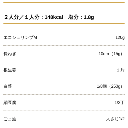
２人分／１人分：148kcal 塩分：1.8g
エコシュリンプM
120g
長ねぎ
10cm（15g）
根生姜
１片
白菜
1/8個（250g）
絹豆腐
1/2丁
ごま油
大さじ1/2