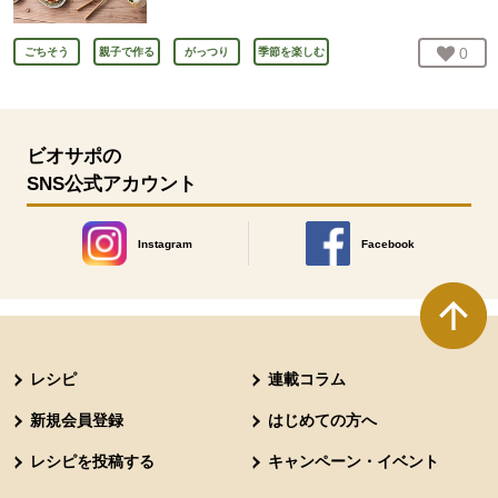
お気
0
人
ごちそう
親子で作る
がっつり
季節を楽しむ
ビオサポの
SNS公式アカウント
Instagram
Facebook
別のウィンドウで開きます。
別のウィンドウで開きます
本文ここまで。
ここから共通フッターメニューです。
レシピ
連載コラム
新規会員登録
はじめての方へ
レシピを投稿する
キャンペーン・イベント