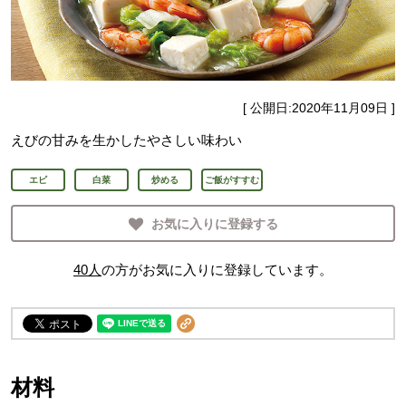
[ 公開日:
2020年11月09日
]
えびの甘みを生かしたやさしい味わい
エビ
白菜
炒める
ご飯がすすむ
お気に入りに登録する
40
人
の方がお気に入りに登録しています。
材料