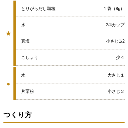
★
とりがらだし顆粒
１袋（8g）
★
水
3/4カップ
★
グループ
★
真塩
小さじ1/2
★
こしょう
少々
●
水
大さじ１
●
グループ
●
片栗粉
小さじ２
つくり方