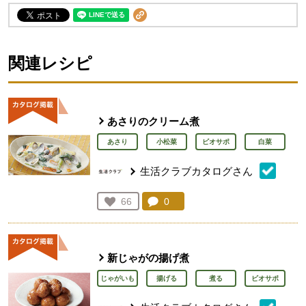
関連レシピ
あさりのクリーム煮
あさり
小松菜
ビオサポ
白菜
生活クラブカタログさん
コメント：
0
件。コメントを見る。
お気に入り登録：
66
人が登録
新じゃがの揚げ煮
じゃがいも
揚げる
煮る
ビオサポ