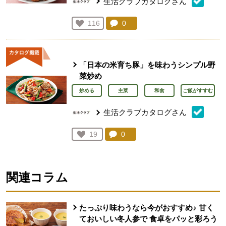
生活クラブカタログさん
コメント：
0
件。コメントを見る。
お気に入り登録：
116
人が登録
「日本の米育ち豚」を味わうシンプル野
菜炒め
炒める
主菜
和食
ご飯がすすむ
生活クラブカタログさん
コメント：
0
件。コメントを見る。
お気に入り登録：
19
人が登録
関連コラム
たっぷり味わうなら今がおすすめ♪ 甘く
ておいしい冬人参で 食卓をパッと彩ろう