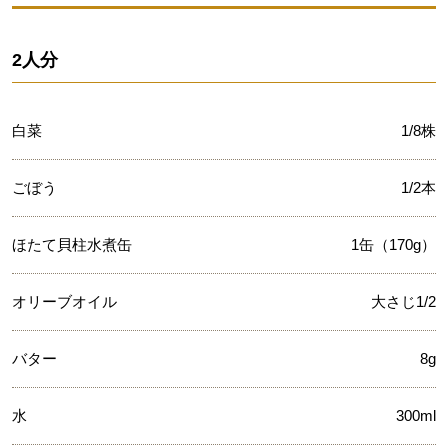
2人分
白菜
1/8株
ごぼう
1/2本
ほたて貝柱水煮缶
1缶（170g）
オリーブオイル
大さじ1/2
バター
8g
水
300ml