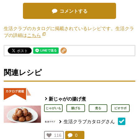
コメントする
生活クラブのカタログに掲載されているレシピです。生活クラ
ブの詳細は
こちら
別のウィンドウで開きます。
関連レシピ
新じゃがの揚げ煮
じゃがいも
揚げる
煮る
ビオサポ
生活クラブカタログさん
コメント：
0
件。コメントを見る。
お気に入り登録：
116