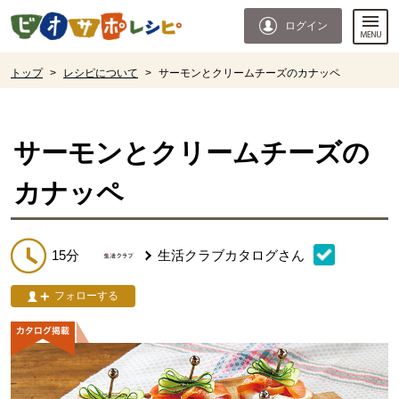
本文へジャンプする。
ページの先頭です。
ログイン
ここからサイト内共通メニューです。
サイト内共通メニューをスキップする
サイト内共通メニューここまで。
ここから現在位置です。
トップ
>
レシピについて
>
サーモンとクリームチーズのカナッペ
現在位置ここまで
サーモンとクリームチーズの
カナッペ
15分
生活クラブカタログ
さん
フォローする