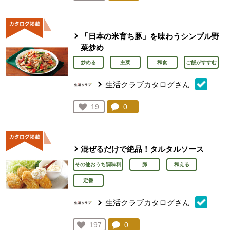
人が登録
「日本の米育ち豚」を味わうシンプル野
菜炒め
炒める
主菜
和食
ご飯がすすむ
生活クラブカタログさん
コメント：
0
件。コメントを見る。
お気に入り登録：
19
人が登録
混ぜるだけで絶品！タルタルソース
その他おうち調味料
卵
和える
定番
生活クラブカタログさん
コメント：
0
件。コメントを見る。
お気に入り登録：
197