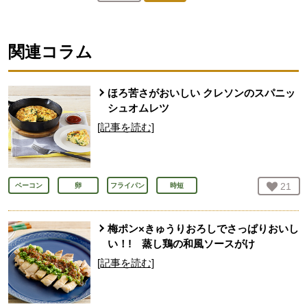
人が登録
関連コラム
ほろ苦さがおいしい クレソンのスパニッ
シュオムレツ
[記事を読む]
お気
21
人
ベーコン
卵
フライパン
時短
梅ポン×きゅうりおろしでさっぱりおいし
い！! 蒸し鶏の和風ソースがけ
[記事を読む]