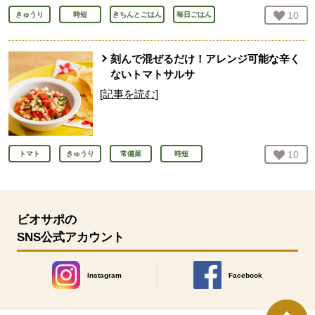
お気
10
人
きゅうり
時短
きちんとごはん
毎日ごはん
刻んで混ぜるだけ！アレンジ可能な辛く
ないトマトサルサ
[記事を読む]
お気
10
人
トマト
きゅうり
常備菜
時短
ビオサポの
SNS公式アカウント
Instagram
Facebook
別のウィンドウで開きます。
別のウィンドウで開きます