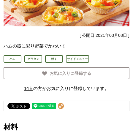
[ 公開日:
2021年03月08日
]
ハムの器に彩り野菜でかわいく
ハム
グラタン
焼く
サイドメニュー
お気に入りに登録する
14
人
の方がお気に入りに登録しています。
材料