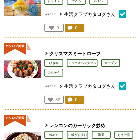
すくすく
子ども
おやつ
生活クラブカタログさん
コメント：
0
件。コメントを見る。
お気に入り登録：
9
人が登録
クリスマスミートローフ
ひき肉
ミックスベジタブル
オーブン
ごちそう
生活クラブカタログさん
コメント：
0
件。コメントを見る。
お気に入り登録：
36
人が登録
レンコンのガーリック炒め
炒める
ご飯がすすむ
副菜
もう一品