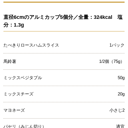
直径6cmのアルミカップ5個分／全量：324kcal 塩
分：1.3g
たべきりロースハムスライス
1パック
馬鈴薯
1/2個（75g）
ミックスベジタブル
50g
ミックスチーズ
20g
マヨネーズ
小さじ2
パセリ（みじん切り）
適宜