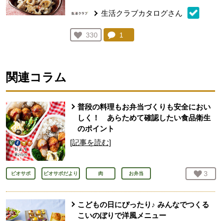
生活クラブカタログさん
コメント：
1
件。コメントを見る。
お気に入り登録：
330
人が登録
関連コラム
普段の料理もお弁当づくりも安全におい
しく！ あらためて確認したい食品衛生
のポイント
[記事を読む]
お気
3
人
ビオサポ
ビオサポだより
肉
お弁当
こどもの日にぴったり♪ みんなでつくる
こいのぼりで洋風メニュー