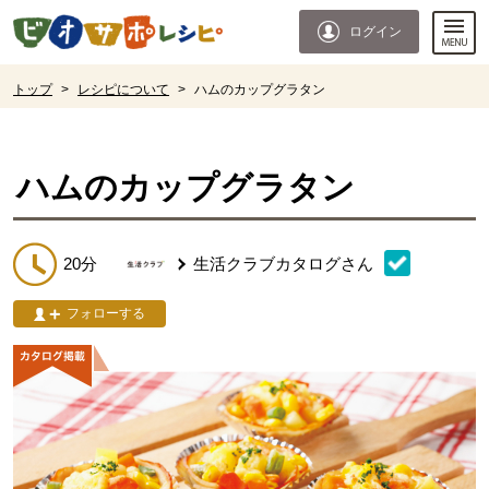
本文へジャンプする。
ページの先頭です。
ログイン
ここからサイト内共通メニューです。
サイト内共通メニューをスキップする
サイト内共通メニューここまで。
ここから現在位置です。
トップ
>
レシピについて
>
ハムのカップグラタン
現在位置ここまで
ハムのカップグラタン
20分
生活クラブカタログ
さん
フォローする