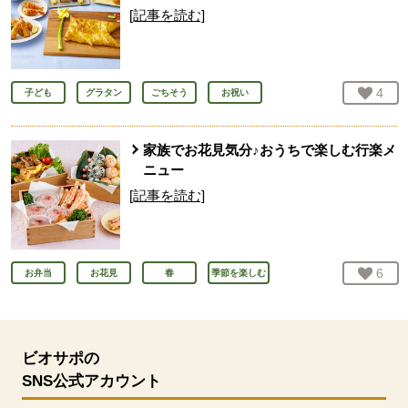
[記事を読む]
お気
4
人
子ども
グラタン
ごちそう
お祝い
家族でお花見気分♪おうちで楽しむ行楽メ
ニュー
[記事を読む]
お気
6
人
お弁当
お花見
春
季節を楽しむ
ビオサポの
SNS公式アカウント