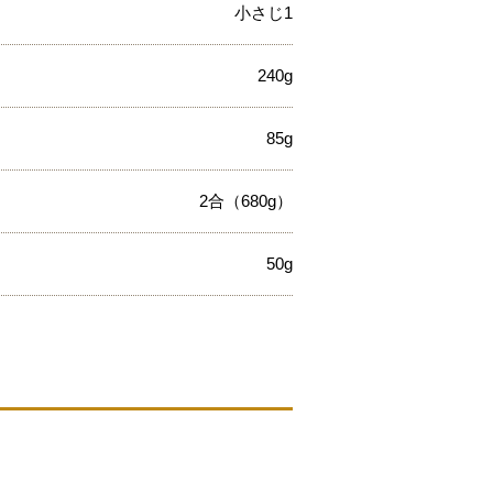
小さじ1
240g
85g
2合（680g）
50g