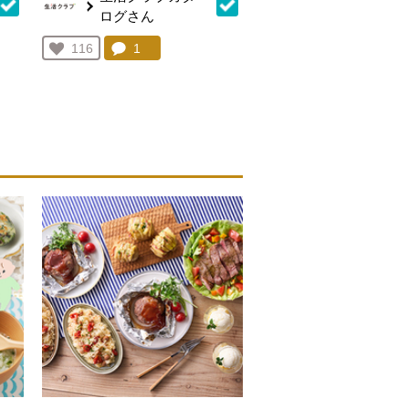
ログさん
を見る。
コメント：
1
件。コメントを見る。
お気に入り登録：
116
人が登録