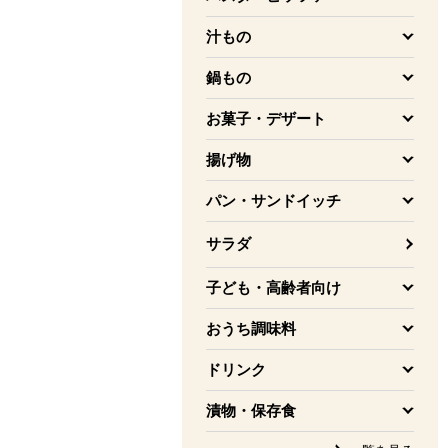
を開く
汁もの
を開く
鍋もの
を開く
お菓子・デザート
を開く
揚げ物
を開く
パン・サンドイッチ
を開く
サラダ
子ども・高齢者向け
を開く
おうち調味料
を開く
ドリンク
を開く
漬物・保存食
を開く