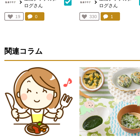
ログさん
ログさん
コメント：
0
件。コメントを見る。
コメント：
1
件。コメント
お気に入り登録：
19
お気に入り登録：
330
人が登録
人が登録
関連コラム