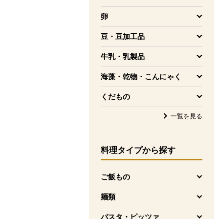
を開く
卵
を開く
豆・豆加工品
を開く
牛乳・乳製品
を開く
海藻・乾物・こんにゃく
を開く
くだもの
を開く
一覧を見る
料理タイプ
から探す
ご飯もの
を開く
麺類
を開く
パスタ・ピッツァ