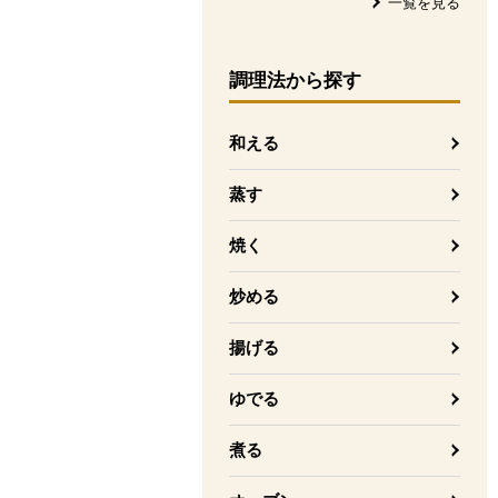
一覧を見る
調理法
から探す
和える
蒸す
焼く
炒める
揚げる
ゆでる
煮る