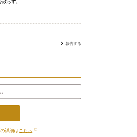
を散らす。
報告する
ん。
ブの詳細は
こちら
別のウィンドウで開きます。