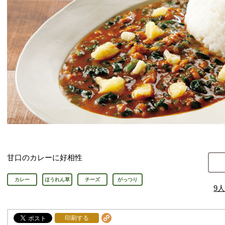
甘口のカレーに好相性
カレー
ほうれん草
チーズ
がっつり
9
人
印刷する