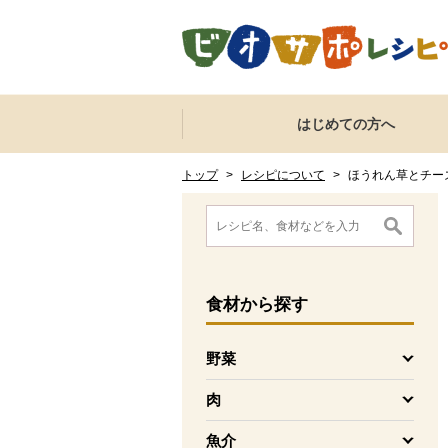
本文へジャンプする。
ページの先頭です。
ここからサイト内共通メニューです。
サイト内共通メニューをスキップする
はじめての方へ
サイト内共通メニューここまで。
ここから現在位置です。
現在位置ここまで
トップ
>
レシピについて
>
ほうれん草とチー
ここから消費材検索メニューです。
消費材検索メニューここまで。
ここから本文です。
食材
から探す
野菜
を開く
肉
を開く
魚介