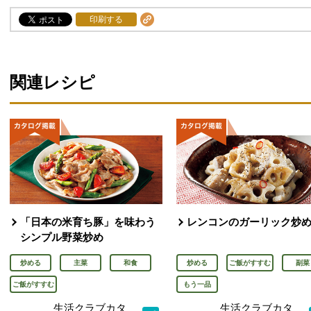
印刷する
関連レシピ
「日本の米育ち豚」を味わう
レンコンのガーリック炒
シンプル野菜炒め
炒める
主菜
和食
炒める
ご飯がすすむ
副菜
ご飯がすすむ
もう一品
生活クラブカタ
生活クラブカタ