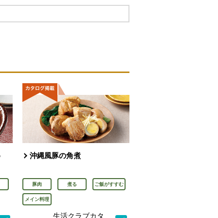
め
沖縄風豚の角煮
豚肉
煮る
ご飯がすすむ
メイン料理
生活クラブカタ