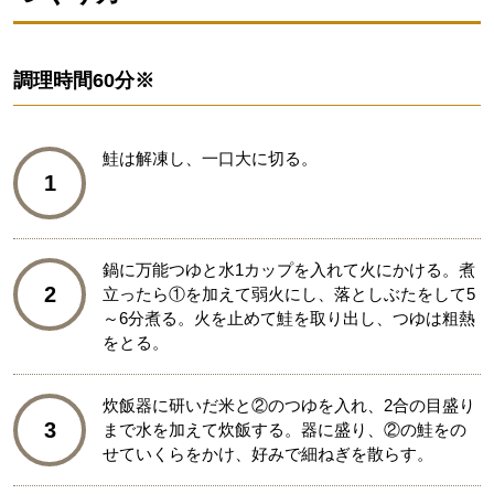
調理時間
60分※
鮭は解凍し、一口大に切る。
1
鍋に万能つゆと水1カップを入れて火にかける。煮
2
立ったら①を加えて弱火にし、落としぶたをして5
～6分煮る。火を止めて鮭を取り出し、つゆは粗熱
をとる。
炊飯器に研いだ米と②のつゆを入れ、2合の目盛り
3
まで水を加えて炊飯する。器に盛り、②の鮭をの
せていくらをかけ、好みで細ねぎを散らす。