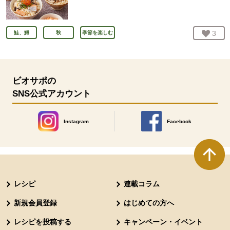
お気
3
人
鮭、鱒
秋
季節を楽しむ
ビオサポの
SNS公式アカウント
Instagram
Facebook
別のウィンドウで開きます。
別のウィンドウで開きます
本文ここまで。
ここから共通フッターメニューです。
レシピ
連載コラム
新規会員登録
はじめての方へ
レシピを投稿する
キャンペーン・イベント