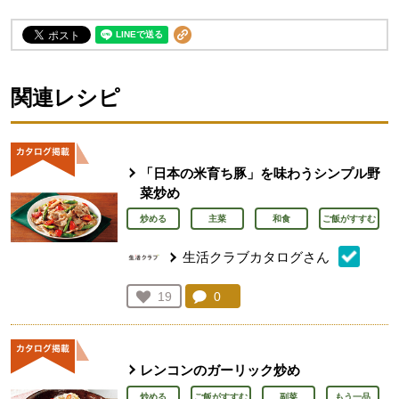
関連レシピ
「日本の米育ち豚」を味わうシンプル野
菜炒め
炒める
主菜
和食
ご飯がすすむ
生活クラブカタログさん
コメント：
0
件。コメントを見る。
お気に入り登録：
19
人が登録
レンコンのガーリック炒め
炒める
ご飯がすすむ
副菜
もう一品