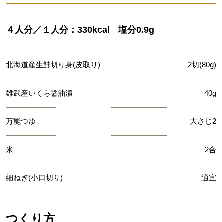
４人分／１人分：330kcal 塩分0.9g
北海道産生鮭切り身(皮取り)
2切(80g)
雄武産いくら醤油漬
40g
万能つゆ
大さじ2
米
2合
細ねぎ(小口切り)
適宜
つくり方