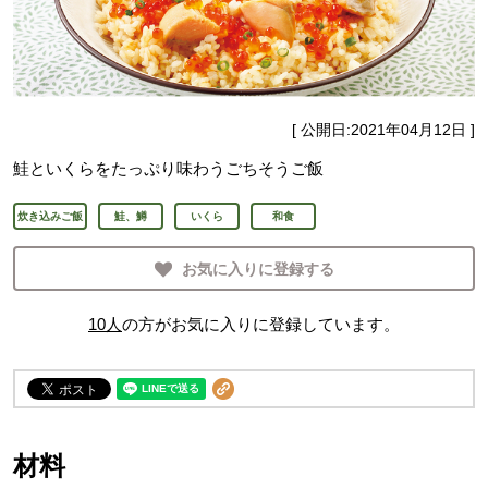
[ 公開日:
2021年04月12日
]
鮭といくらをたっぷり味わうごちそうご飯
炊き込みご飯
鮭、鱒
いくら
和食
お気に入りに登録する
10
人
の方がお気に入りに登録しています。
材料