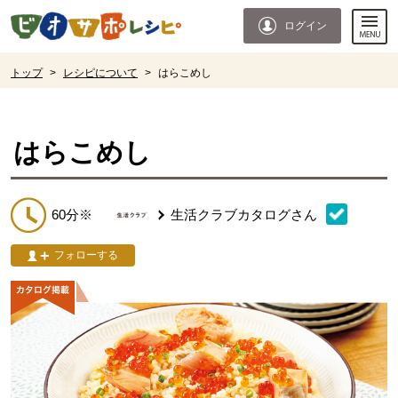
本文へジャンプする。
ページの先頭です。
ログイン
ここからサイト内共通メニューです。
サイト内共通メニューをスキップする
サイト内共通メニューここまで。
ここから現在位置です。
トップ
>
レシピについて
>
はらこめし
現在位置ここまで
はらこめし
60分※
生活クラブカタログ
さん
フォローする