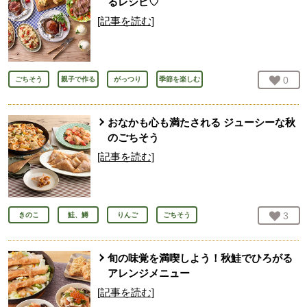
るレシピ♡
[記事を読む]
お気
0
人
ごちそう
親子で作る
がっつり
季節を楽しむ
おなかも心も満たされる ジューシーな秋
のごちそう
[記事を読む]
お気
3
人
きのこ
鮭、鱒
りんご
ごちそう
旬の味覚を満喫しよう！秋鮭でひろがる
アレンジメニュー
[記事を読む]