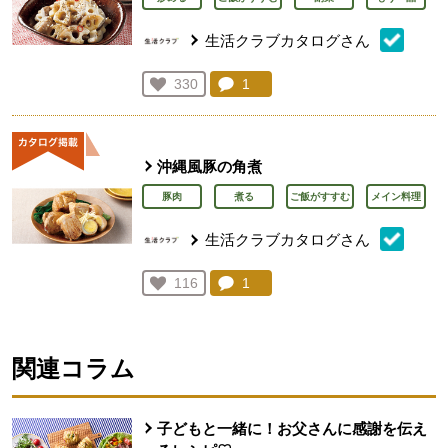
生活クラブカタログさん
コメント：
1
件。コメントを見る。
お気に入り登録：
330
人が登録
沖縄風豚の角煮
豚肉
煮る
ご飯がすすむ
メイン料理
生活クラブカタログさん
コメント：
1
件。コメントを見る。
お気に入り登録：
116
人が登録
関連コラム
子どもと一緒に！お父さんに感謝を伝え