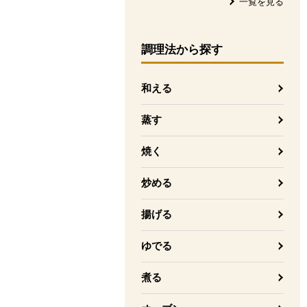
一覧を見る
調理法
から探す
和える
蒸す
焼く
炒める
揚げる
ゆでる
煮る