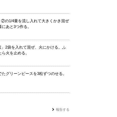
、②の1/4量を流し入れて大きくかき混ぜ
様にあと3つ作る。
素」2袋を入れて混ぜ、火にかける。ふ
たら火を止める。
でたグリーンピースを3粒ずつのせる。
報告する