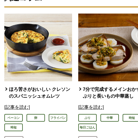
ほろ苦さがおいしい クレソン
7分で完成するメインおかず
のスパニッシュオムレツ
ぶりと長いもの中華蒸し
[記事を読む]
[記事を読む]
ベーコン
卵
フライパン
ぶり
中華
時短
時短
毎日ごはん