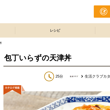
レシピ
丼
包丁いらずの天津丼
25分
生活クラブカ