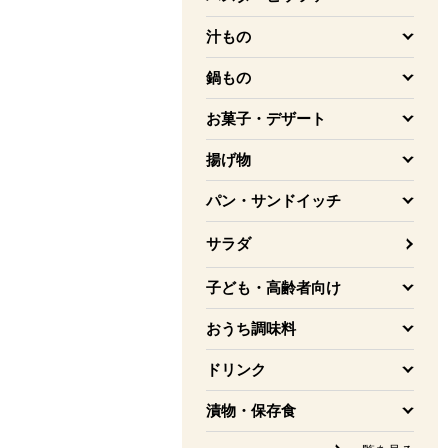
を開く
汁もの
を開く
鍋もの
を開く
お菓子・デザート
を開く
揚げ物
を開く
パン・サンドイッチ
を開く
サラダ
子ども・高齢者向け
を開く
おうち調味料
を開く
ドリンク
を開く
漬物・保存食
を開く