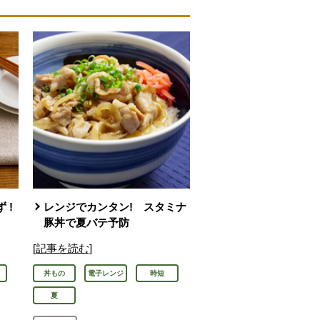
 !
レンジでカンタン! スタミナ
豚丼で夏バテ予防
[記事を読む]
丼もの
電子レンジ
時短
夏