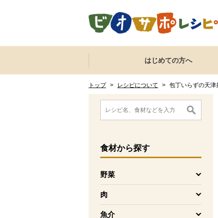
本文へジャンプする。
ページの先頭です。
ここからサイト内共通メニューです。
サイト内共通メニューをスキップする
はじめての方へ
サイト内共通メニューここまで。
ここから現在位置です。
現在位置ここまで
トップ
>
レシピについて
>
包丁いらずの天津
ここから消費材検索メニューです。
消費材検索メニューここまで。
ここから本文です。
食材
から探す
野菜
を開く
肉
を開く
魚介