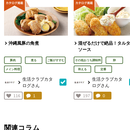
沖縄風豚の角煮
混ぜるだけで絶品！タル
ソース
豚肉
煮る
ご飯がすすむ
その他おうち調味料
卵
メイン料理
和える
定番
生活クラブカタ
生活クラブカタ
ログさん
ログさん
コメント：
1
件。コメントを見る。
コメント：
0
件。コメント
お気に入り登録：
116
お気に入り登録：
197
人が登録
人が登録
関連コラム