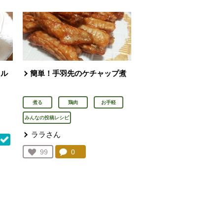
タル
簡単！手羽先のケチャップ煮
煮る
鶏肉
お手軽
みんなの投稿レシピ
ララさん
コメント：
0
件。コメントを見る。
お気に入り登録：
99
人が登録
を見る。