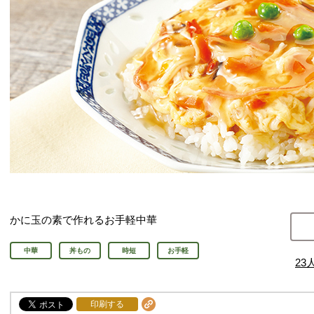
かに玉の素で作れるお手軽中華
中華
丼もの
時短
お手軽
23
印刷する