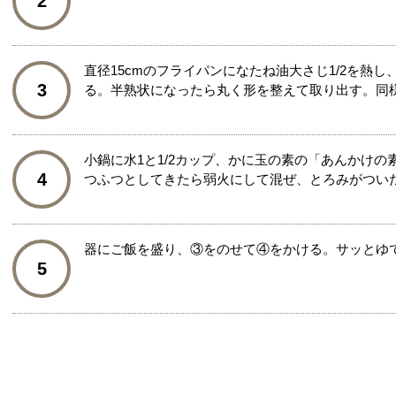
2
直径15cmのフライパンになたね油大さじ1/2を熱し
3
る。半熟状になったら丸く形を整えて取り出す。同
小鍋に水1と1/2カップ、かに玉の素の「あんかけの
4
つふつとしてきたら弱火にして混ぜ、とろみがつい
器にご飯を盛り、③をのせて④をかける。サッとゆ
5