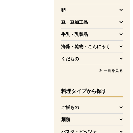
を開く
卵
を開く
豆・豆加工品
を開く
牛乳・乳製品
を開く
海藻・乾物・こんにゃく
を開く
くだもの
を開く
一覧を見る
料理タイプ
から探す
ご飯もの
を開く
麺類
を開く
パスタ・ピッツァ