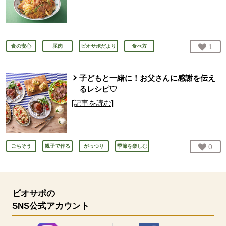
お気
1
人
食の安心
豚肉
ビオサポだより
食べ方
子どもと一緒に！お父さんに感謝を伝え
るレシピ♡
[記事を読む]
お気
0
人
ごちそう
親子で作る
がっつり
季節を楽しむ
ビオサポの
SNS公式アカウント