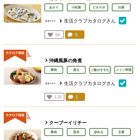
あさり
小松菜
ビオサポ
白菜
生活クラブカタログさん
コメント：
0
件。コメントを見る。
お気に入り登録：
66
人が登録
沖縄風豚の角煮
豚肉
煮る
ご飯がすすむ
メイン料理
生活クラブカタログさん
コメント：
1
件。コメントを見る。
お気に入り登録：
116
人が登録
クーブーイリチー
豚肉
昆布
炒める
主菜