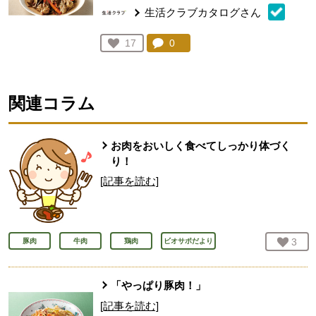
生活クラブカタログさん
コメント：
0
件。コメントを見る。
お気に入り登録：
17
人が登録
関連コラム
お肉をおいしく食べてしっかり体づく
り！
[記事を読む]
お気
3
人
豚肉
牛肉
鶏肉
ビオサポだより
「やっぱり豚肉！」
[記事を読む]