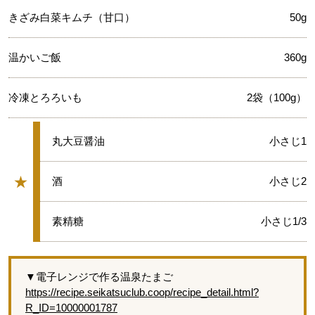
きざみ白菜キムチ（甘口）
50g
温かいご飯
360g
冷凍とろろいも
2袋（100g）
★
丸大豆醤油
小さじ1
★
★
酒
小さじ2
グループ
★
素精糖
小さじ1/3
▼電子レンジで作る温泉たまご
https://recipe.seikatsuclub.coop/recipe_detail.html?
R_ID=10000001787