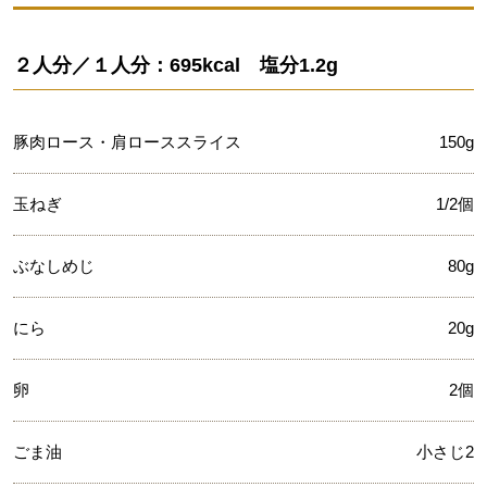
２人分／１人分：695kcal 塩分1.2g
豚肉ロース・肩ローススライス
150g
玉ねぎ
1/2個
ぶなしめじ
80g
にら
20g
卵
2個
ごま油
小さじ2