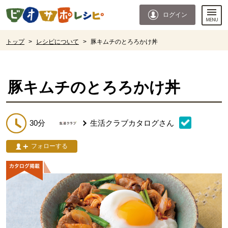
本文へジャンプする。
ページの先頭です。
ログイン
ここからサイト内共通メニューです。
サイト内共通メニューをスキップする
サイト内共通メニューここまで。
ここから現在位置です。
トップ
>
レシピについて
>
豚キムチのとろろかけ丼
現在位置ここまで
豚キムチのとろろかけ丼
30分
生活クラブカタログ
さん
フォローする