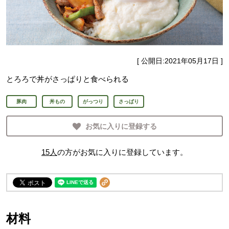
[ 公開日:
2021年05月17日
]
とろろで丼がさっぱりと食べられる
豚肉
丼もの
がっつり
さっぱり
お気に入りに登録する
15
人
の方がお気に入りに登録しています。
材料