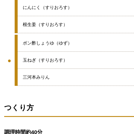
★
にんにく（すりおろす）
★
根生姜（すりおろす）
●
ポン酢しょうゆ（ゆず）
●
●
玉ねぎ（すりおろす）
グループ
●
三河本みりん
つくり方
調理時間
約40分