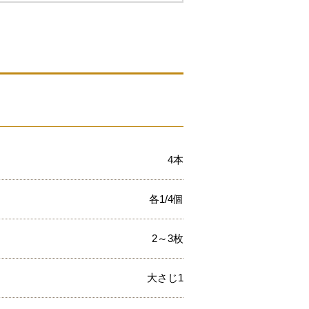
4本
各1/4個
2～3枚
大さじ1