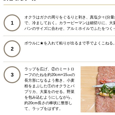
オクラはガクの周りをぐるりと剥き、真塩少々(分量
1
で、冷ましておく。カラーピーマンは細切りに、大
パンのサイズに合わせ、アルミホイルでふたをつく
ボウルに★を入れて粘りが出るまで手でよくこねる
2
ラップを広げ、②のミートロ
3
ーフのたねを約20cm×15㎝の
長方形になるよう敷き、小麦
粉をまぶした①のオクラとパ
プリカ、大葉をのせる。野菜
を包み込むようにしながら、
約20cm長さの棒状に整形し
て、ラップをはずす。