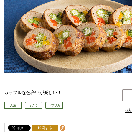
カラフルな色合いが楽しい！
大葉
オクラ
パプリカ
6
人
印刷する