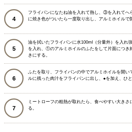
フライパンになたね油を入れて熱し、③を入れてへ
4
に焼き色がついたら一度取り出し、アルミホイルで
油を拭いたフライパンに水100ml（分量外）を入
5
を入れ、①のアルミホイルのふたをして片面につき
きにする。
ふたを取り、フライパンの中でアルミホイルを開い
6
ルに残った肉汁をフライパンに出し、●を加え、ひ
ミートローフの粗熱が取れたら、食べやすい大きさ
7
る。