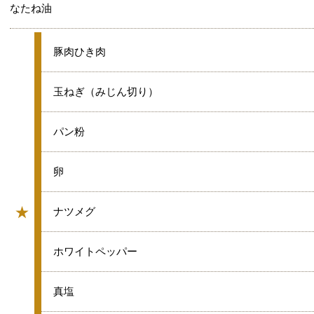
なたね油
★
豚肉ひき肉
★
玉ねぎ（みじん切り）
★
パン粉
★
卵
★
★
ナツメグ
グループ
★
ホワイトペッパー
★
真塩