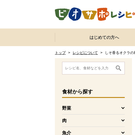
本文へジャンプする。
ページの先頭です。
ここからサイト内共通メニューです。
サイト内共通メニューをスキップする
はじめての方へ
サイト内共通メニューここまで。
ここから現在位置です。
現在位置ここまで
トップ
>
レシピについて
>
しそ香るオクラの
ここから消費材検索メニューです。
消費材検索メニューここまで。
ここから本文です。
食材
から探す
野菜
を開く
肉
を開く
魚介