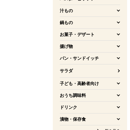
を開く
汁もの
を開く
鍋もの
を開く
お菓子・デザート
を開く
揚げ物
を開く
パン・サンドイッチ
を開く
サラダ
子ども・高齢者向け
を開く
おうち調味料
を開く
ドリンク
を開く
漬物・保存食
を開く