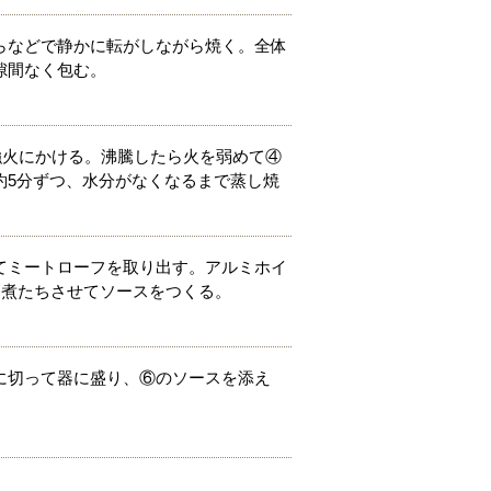
らなどで静かに転がしながら焼く。全体
隙間なく包む。
れ強火にかける。沸騰したら火を弱めて④
約5分ずつ、水分がなくなるまで蒸し焼
てミートローフを取り出す。アルミホイ
と煮たちさせてソースをつくる。
に切って器に盛り、⑥のソースを添え