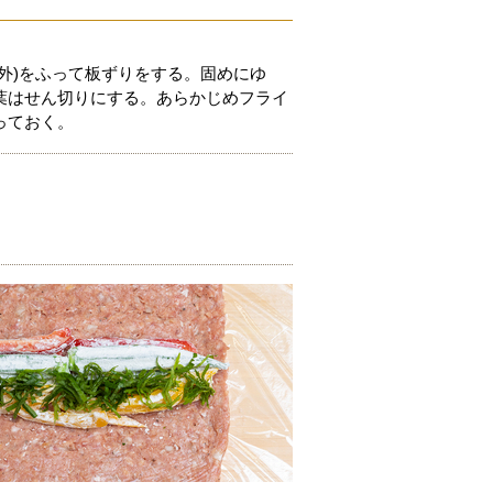
外)をふって板ずりをする。固めにゆ
葉はせん切りにする。あらかじめフライ
っておく。
。