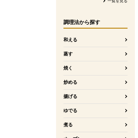
一覧を見る
調理法
から探す
和える
蒸す
焼く
炒める
揚げる
ゆでる
煮る