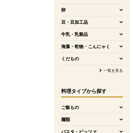
を開く
卵
を開く
豆・豆加工品
を開く
牛乳・乳製品
を開く
海藻・乾物・こんにゃく
を開く
くだもの
を開く
一覧を見る
料理タイプ
から探す
ご飯もの
を開く
麺類
を開く
パスタ・ピッツァ