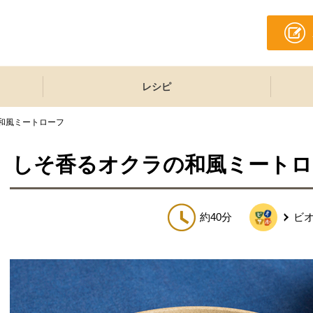
レシピ
和風ミートローフ
しそ香るオクラの和風ミートロ
約40分
ビ