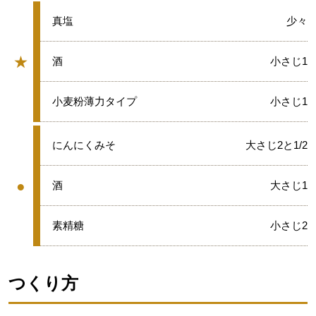
★
真塩
少々
★
★
酒
小さじ1
グループ
★
小麦粉薄力タイプ
小さじ1
●
にんにくみそ
大さじ2と1/2
●
●
酒
大さじ1
グループ
●
素精糖
小さじ2
つくり方