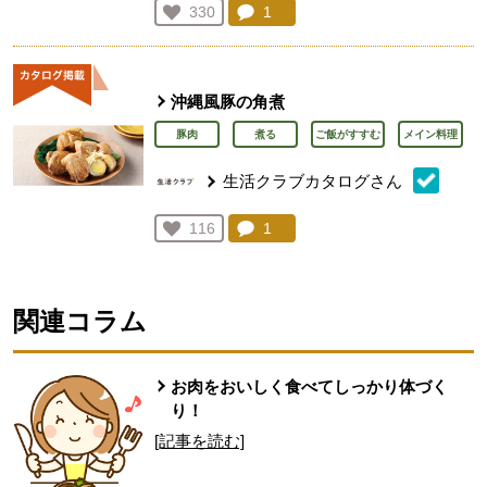
コメント：
1
件。コメントを見る。
お気に入り登録：
330
人が登録
沖縄風豚の角煮
豚肉
煮る
ご飯がすすむ
メイン料理
生活クラブカタログさん
コメント：
1
件。コメントを見る。
お気に入り登録：
116
人が登録
関連コラム
お肉をおいしく食べてしっかり体づく
り！
[記事を読む]