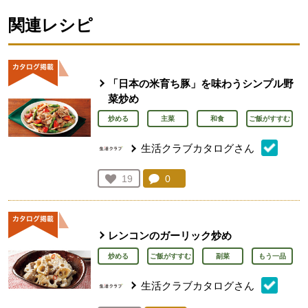
関連レシピ
「日本の米育ち豚」を味わうシンプル野
菜炒め
炒める
主菜
和食
ご飯がすすむ
生活クラブカタログさん
コメント：
0
件。コメントを見る。
お気に入り登録：
19
人が登録
レンコンのガーリック炒め
炒める
ご飯がすすむ
副菜
もう一品
生活クラブカタログさん