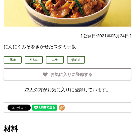
[ 公開日:
2021年05月24日
]
にんにくみそをきかせたスタミナ飯
豚肉
丼もの
ニラ
炒める
お気に入りに登録する
73
人
の方がお気に入りに登録しています。
材料