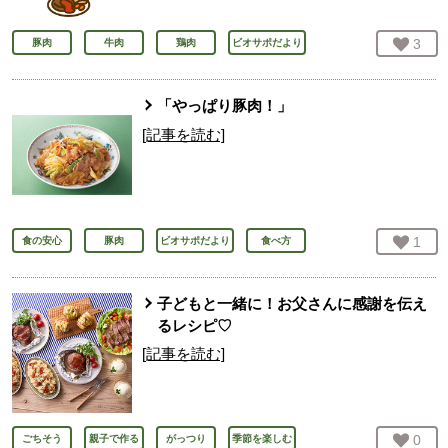
お気
3
人
豚肉
牛肉
鶏肉
ビオサポだより
「やっぱり豚肉！」
[記事を読む]
お気
1
人
食の安心
豚肉
ビオサポだより
食べ方
子どもと一緒に！お父さんに感謝を伝え
るレシピ♡
[記事を読む]
お気
0
人
ごちそう
親子で作る
がっつり
季節を楽しむ