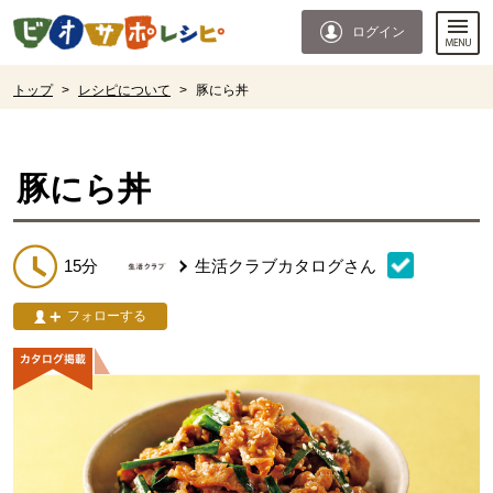
本文へジャンプする。
ページの先頭です。
ログイン
ここからサイト内共通メニューです。
サイト内共通メニューをスキップする
サイト内共通メニューここまで。
ここから現在位置です。
トップ
>
レシピについて
>
豚にら丼
現在位置ここまで
豚にら丼
15分
生活クラブカタログ
さん
フォローする