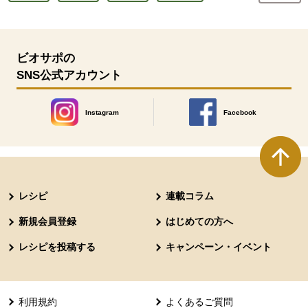
ビオサポの
SNS公式アカウント
Instagram
Facebook
別のウィンドウで開きます。
別のウィンドウで開きます
本文ここまで。
ここから共通フッターメニューです。
レシピ
連載コラム
新規会員登録
はじめての方へ
レシピを投稿する
キャンペーン・イベント
利用規約
よくあるご質問