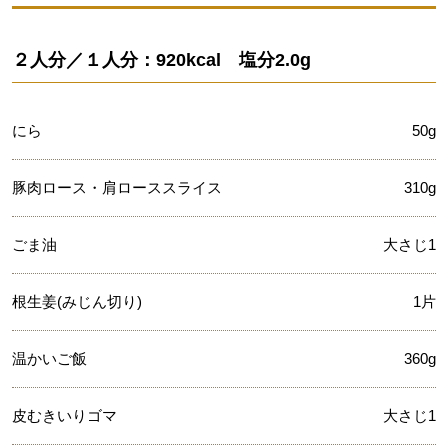
２人分／１人分：920kcal 塩分2.0g
にら
50g
豚肉ロース・肩ローススライス
310g
ごま油
大さじ1
根生姜(みじん切り)
1片
温かいご飯
360g
皮むきいりゴマ
大さじ1