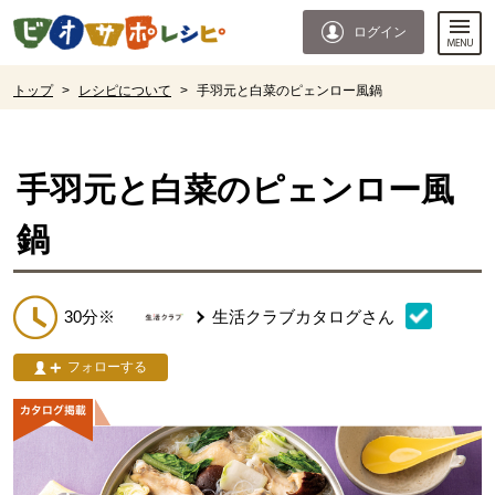
本文へジャンプする。
ページの先頭です。
ログイン
ここからサイト内共通メニューです。
サイト内共通メニューをスキップする
サイト内共通メニューここまで。
ここから現在位置です。
トップ
>
レシピについて
>
手羽元と白菜のピェンロー風鍋
現在位置ここまで
手羽元と白菜のピェンロー風
鍋
30分※
生活クラブカタログ
さん
フォローする