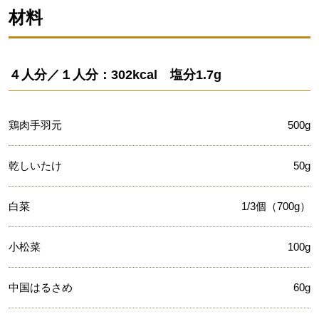
材料
４人分／１人分：302kcal 塩分1.7g
鶏肉手羽元
500g
乾しいたけ
50g
白菜
1/3個（700g）
小松菜
100g
中国はるさめ
60g