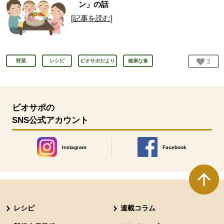
ン」の話
[記事を読む]
お気
3
人
野菜
レシピ
ビオサポだより
健康な食
ビオサポの
SNS公式アカウント
Instagram
Facebook
別のウィンドウで開きます。
別のウィンドウで開きます
本文ここまで。
ここから共通フッターメニューです。
レシピ
連載コラム