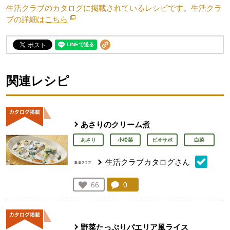
生活クラブのカタログに掲載されているレシピです。生活クラ
ブの詳細は
こちら
別のウィンドウで開きます。
関連レシピ
あさりのクリーム煮
あさり
小松菜
ビオサポ
白菜
生活クラブカタログさん
コメント：
0
件。コメントを見る。
お気に入り登録：
66
人が登録
野菜たっぷりパエリア風ライス