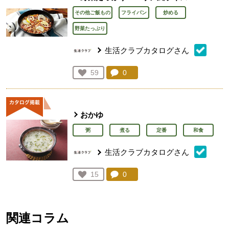
その他ご飯もの
フライパン
炒める
野菜たっぷり
生活クラブカタログさん
コメント：
0
件。コメントを見る。
お気に入り登録：
59
人が登録
おかゆ
粥
煮る
定番
和食
生活クラブカタログさん
コメント：
0
件。コメントを見る。
お気に入り登録：
15
人が登録
関連コラム