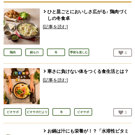
ひと皿ごとにおいしさ広がる♪ 鶏肉づく
しの冬食卓
[記事を読む]
お気
4
人
鶏肉
鍋もの
冬
季節を楽しむ
寒さに負けない体をつくる食生活とは？
[記事を読む]
お気
3
人
ビオサポ
ビオサポだより
冬
ビオサポ
お鍋は汁にも栄養が！？「水溶性ビタミ