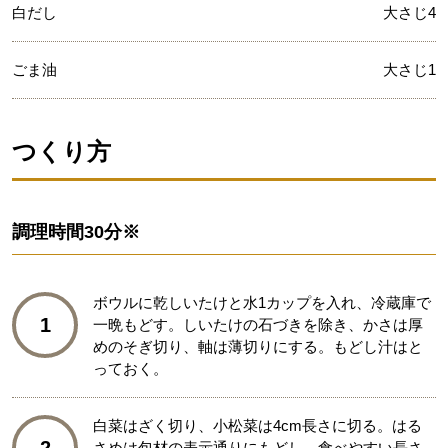
白だし
大さじ4
ごま油
大さじ1
つくり方
調理時間
30分※
ボウルに乾しいたけと水1カップを入れ、冷蔵庫で
1
一晩もどす。しいたけの石づきを除き、かさは厚
めのそぎ切り、軸は薄切りにする。もどし汁はと
っておく。
白菜はざく切り、小松菜は4cm長さに切る。はる
さめは包材の表示通りにもどし、食べやすい長さ