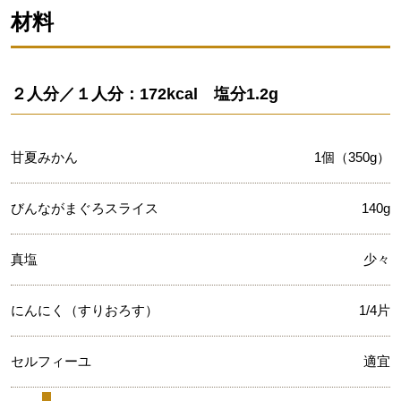
材料
２人分／１人分：172kcal 塩分1.2g
甘夏みかん
1個（350g）
びんながまぐろスライス
140g
真塩
少々
にんにく（すりおろす）
1/4片
セルフィーユ
適宜