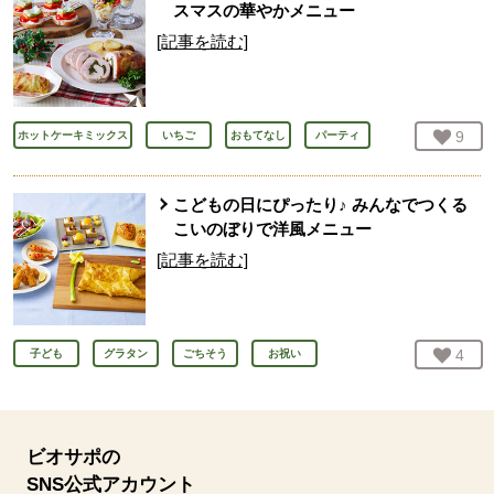
スマスの華やかメニュー
[記事を読む]
お気
9
人
ホットケーキミックス
いちご
おもてなし
パーティ
こどもの日にぴったり♪ みんなでつくる
こいのぼりで洋風メニュー
[記事を読む]
お気
4
人
子ども
グラタン
ごちそう
お祝い
ビオサポの
SNS公式アカウント