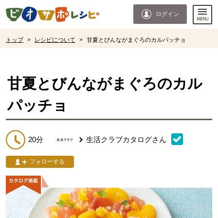
本文へジャンプする。
ページの先頭です。
ログイン
ここからサイト内共通メニューです。
サイト内共通メニューをスキップする
サイト内共通メニューここまで。
ここから現在位置です。
トップ
>
レシピについて
>
甘夏とびんながまぐろのカルパッチョ
現在位置ここまで
甘夏とびんながまぐろのカル
パッチョ
20分
生活クラブカタログ
さん
フォローする