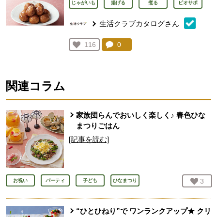
じゃがいも
揚げる
煮る
ビオサポ
生活クラブカタログさん
コメント：
0
件。コメントを見る。
お気に入り登録：
116
人が登録
関連コラム
家族団らんでおいしく楽しく♪ 春色ひな
まつりごはん
[記事を読む]
お気
3
人
お祝い
パーティ
子ども
ひなまつり
“ひとひねり”で ワンランクアップ★ クリ