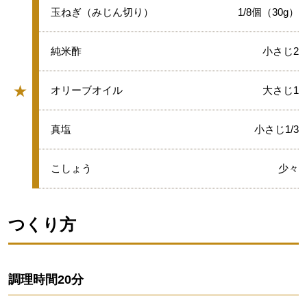
★
玉ねぎ（みじん切り）
1/8個（30g）
★
純米酢
小さじ2
★
★
オリーブオイル
大さじ1
グループ
★
真塩
小さじ1/3
★
こしょう
少々
つくり方
調理時間
20分