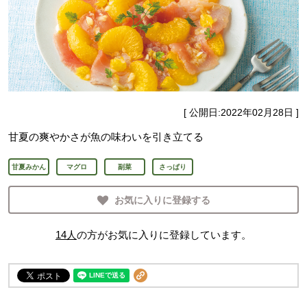
[ 公開日:
2022年02月28日
]
甘夏の爽やかさが魚の味わいを引き立てる
甘夏みかん
マグロ
副菜
さっぱり
お気に入りに登録する
14
人
の方がお気に入りに登録しています。