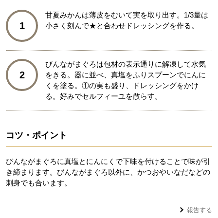
甘夏みかんは薄皮をむいて実を取り出す。1/3量は
1
小さく刻んで★と合わせドレッシングを作る。
びんながまぐろは包材の表示通りに解凍して水気
2
をきる。器に並べ、真塩をふりスプーンでにんに
くを塗る。①の実も盛り、ドレッシングをかけ
る。好みでセルフィーユを散らす。
コツ・ポイント
びんながまぐろに真塩とにんにくで下味を付けることで味が引
き締まります。びんながまぐろ以外に、かつおやいなだなどの
刺身でも合います。
報告する