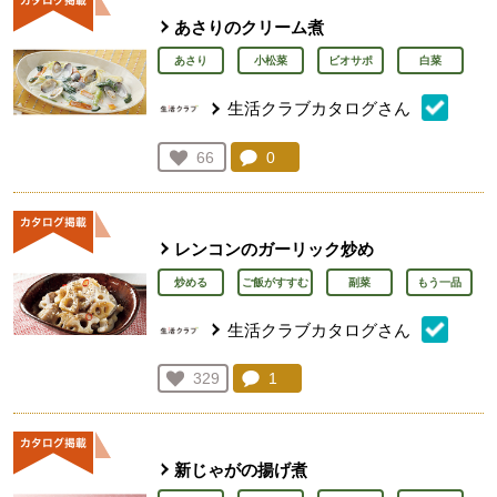
あさりのクリーム煮
あさり
小松菜
ビオサポ
白菜
生活クラブカタログさん
コメント：
0
件。コメントを見る。
お気に入り登録：
66
人が登録
レンコンのガーリック炒め
炒める
ご飯がすすむ
副菜
もう一品
生活クラブカタログさん
コメント：
1
件。コメントを見る。
お気に入り登録：
329
人が登録
新じゃがの揚げ煮