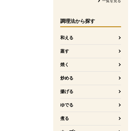
一覧を見る
調理法
から探す
和える
蒸す
焼く
炒める
揚げる
ゆでる
煮る