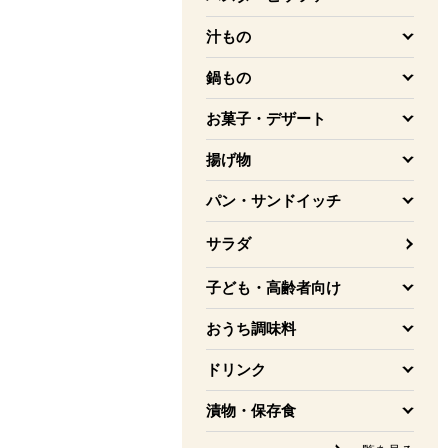
を開く
汁もの
を開く
鍋もの
を開く
お菓子・デザート
を開く
揚げ物
を開く
パン・サンドイッチ
を開く
サラダ
子ども・高齢者向け
を開く
おうち調味料
を開く
ドリンク
を開く
漬物・保存食
を開く