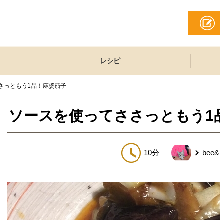
レシピ
さっともう1品！麻婆茄子
ソースを使ってささっともう1
10分
bee