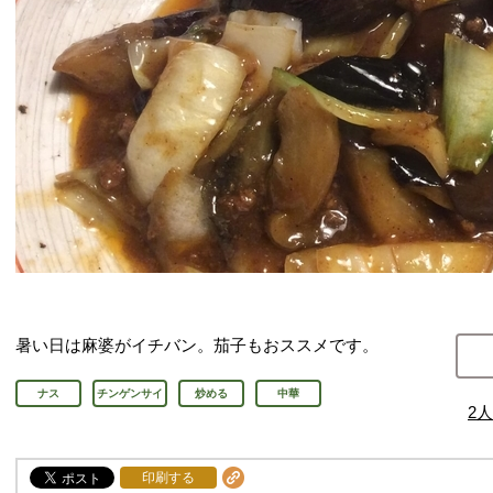
暑い日は麻婆がイチバン。茄子もおススメです。
ナス
チンゲンサイ
炒める
中華
2
人
印刷する