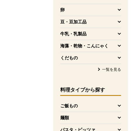
を開く
卵
を開く
豆・豆加工品
を開く
牛乳・乳製品
を開く
海藻・乾物・こんにゃく
を開く
くだもの
を開く
一覧を見る
料理タイプ
から探す
ご飯もの
を開く
麺類
を開く
パスタ・ピッツァ