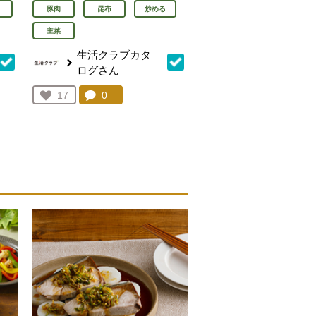
豚肉
昆布
炒める
主菜
生活クラブカタ
ログさん
を見る。
コメント：
0
件。コメントを見る。
お気に入り登録：
17
人が登録