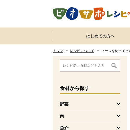
本文へジャンプする。
ページの先頭です。
ここからサイト内共通メニューです。
サイト内共通メニューをスキップする
はじめての方へ
サイト内共通メニューここまで。
ここから現在位置です。
現在位置ここまで
トップ
>
レシピについて
>
ソースを使ってさ
ここから消費材検索メニューです。
消費材検索メニューここまで。
ここから本文です。
食材
から探す
野菜
を開く
肉
を開く
魚介