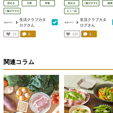
炒める
主菜
和食
炒める
ご飯がすすむ
副菜
ご飯がすすむ
もう一品
生活クラブカタ
生活クラブカタ
ログさん
ログさん
コメント：
0
件。コメントを見る。
コメント：
1
件。コメント
お気に入り登録：
19
お気に入り登録：
330
人が登録
人が登録
関連コラム