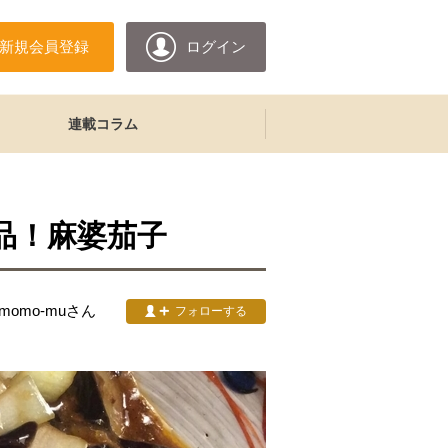
新規会員登録
ログイン
連載コラム
品！麻婆茄子
&momo-mu
さん
フォローする