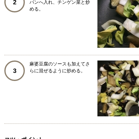
2
パンへ入れ、チンゲン菜と炒
める。
麻婆豆腐のソースも加えてさ
3
らに混ぜるように炒める。