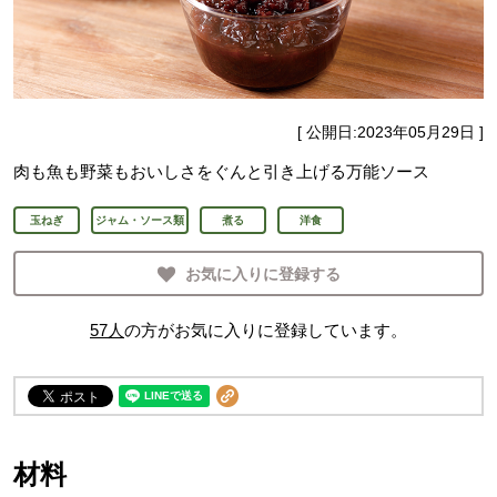
[ 公開日:
2023年05月29日
]
肉も魚も野菜もおいしさをぐんと引き上げる万能ソース
玉ねぎ
ジャム・ソース類
煮る
洋食
お気に入りに登録する
57
人
の方がお気に入りに登録しています。
材料