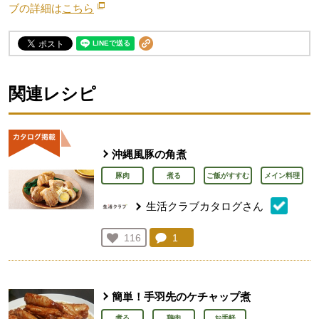
ブの詳細は
こちら
別のウィンドウで開きます。
関連レシピ
沖縄風豚の角煮
豚肉
煮る
ご飯がすすむ
メイン料理
生活クラブカタログさん
コメント：
1
件。コメントを見る。
お気に入り登録：
116
人が登録
簡単！手羽先のケチャップ煮
煮る
鶏肉
お手軽