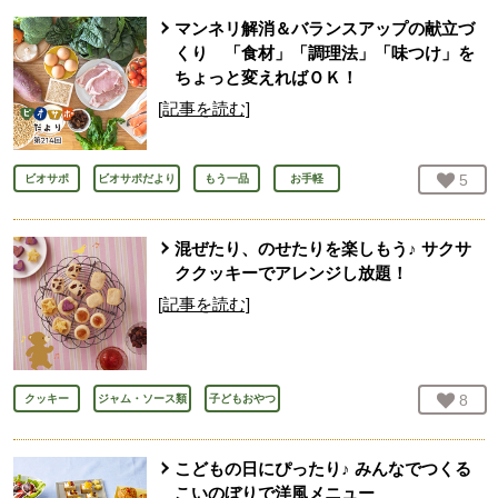
マンネリ解消＆バランスアップの献立づ
くり 「食材」「調理法」「味つけ」を
ちょっと変えればＯＫ！
[記事を読む]
お気
5
人
ビオサポ
ビオサポだより
もう一品
お手軽
混ぜたり、のせたりを楽しもう♪ サクサ
ククッキーでアレンジし放題！
[記事を読む]
お気
8
人
クッキー
ジャム・ソース類
子どもおやつ
こどもの日にぴったり♪ みんなでつくる
こいのぼりで洋風メニュー