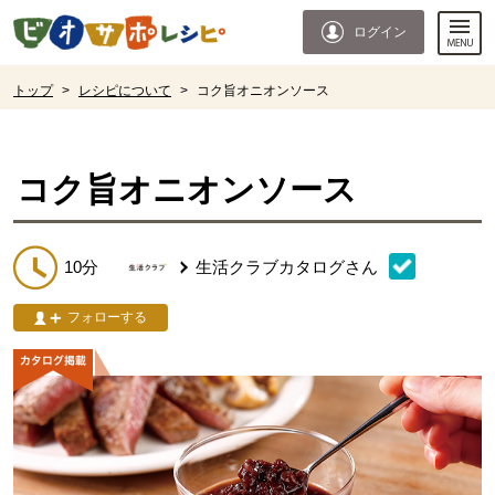
本文へジャンプする。
ページの先頭です。
ログイン
ここからサイト内共通メニューです。
サイト内共通メニューをスキップする
サイト内共通メニューここまで。
ここから現在位置です。
トップ
>
レシピについて
>
コク旨オニオンソース
現在位置ここまで
コク旨オニオンソース
10分
生活クラブカタログ
さん
フォローする