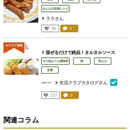
みんなの投稿レシピ
ララさん
コメント：
0
件。コメントを見る。
お気に入り登録：
99
人が登録
混ぜるだけで絶品！タルタルソース
その他おうち調味料
卵
和える
定番
生活クラブカタログさん
コメント：
0
件。コメントを見る。
お気に入り登録：
197
人が登録
関連コラム