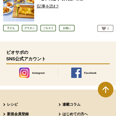
[記事を読む]
お気
4
人
子ども
グラタン
ごちそう
お祝い
ビオサポの
SNS公式アカウント
Instagram
Facebook
別のウィンドウで開きます。
別のウィンドウで開きます
本文ここまで。
ここから共通フッターメニューです。
レシピ
連載コラム
新規会員登録
はじめての方へ