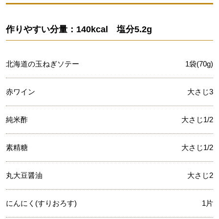
作りやすい分量：140kcal 塩分5.2g
北海道の玉ねぎソテー
1袋(70g)
赤ワイン
大さじ3
純米酢
大さじ1/2
素精糖
大さじ1/2
丸大豆醤油
大さじ2
にんにく(すりおろす)
1片