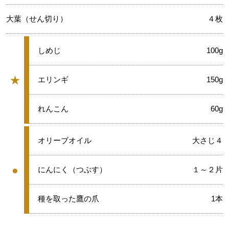
大葉（せん切り）
４枚
★
しめじ
100g
★
★
エリンギ
150g
グループ
★
れんこん
60g
●
オリーブオイル
大さじ４
●
●
にんにく（つぶす）
１～２片
グループ
●
種を取った鷹の爪
1本