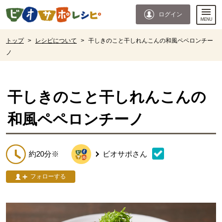
本文へジャンプする。
ページの先頭です。
ログイン
ここからサイト内共通メニューです。
サイト内共通メニューをスキップする
サイト内共通メニューここまで。
ここから現在位置です。
トップ
>
レシピについて
>
干しきのこと干しれんこんの和風ペペロンチー
ノ
現在位置ここまで
干しきのこと干しれんこんの
和風ペペロンチーノ
約20分※
ビオサポ
さん
フォローする