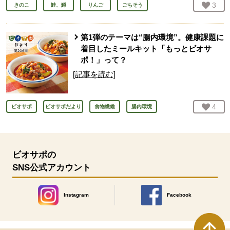
お気
3
人
きのこ
鮭、鱒
りんご
ごちそう
第1弾のテーマは“腸内環境”。健康課題に
着目したミールキット「もっとビオサ
ポ！」って？
[記事を読む]
お気
4
人
ビオサポ
ビオサポだより
食物繊維
腸内環境
ビオサポの
SNS公式アカウント
Instagram
Facebook
別のウィンドウで開きます。
別のウィンドウで開きます