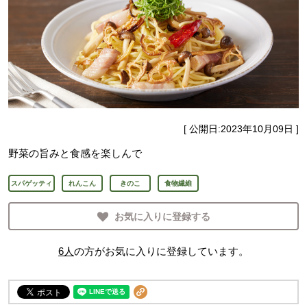
[ 公開日:
2023年10月09日
]
野菜の旨みと食感を楽しんで
スパゲッティ
れんこん
きのこ
食物繊維
お気に入りに登録する
6
人
の方がお気に入りに登録しています。