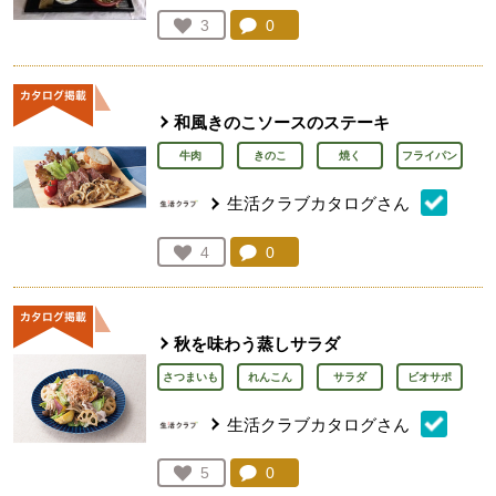
コメント：
0
件。コメントを見る。
お気に入り登録：
3
人が登録
和風きのこソースのステーキ
牛肉
きのこ
焼く
フライパン
生活クラブカタログさん
コメント：
0
件。コメントを見る。
お気に入り登録：
4
人が登録
秋を味わう蒸しサラダ
さつまいも
れんこん
サラダ
ビオサポ
生活クラブカタログさん
コメント：
0
件。コメントを見る。
お気に入り登録：
5
人が登録