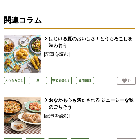
関連コラム
はじける夏のおいしさ！とうもろこしを
味わおう
[記事を読む]
お気
0
人
とうもろこし
夏
季節を楽しむ
食物繊維
おなかも心も満たされる ジューシーな秋
のごちそう
[記事を読む]