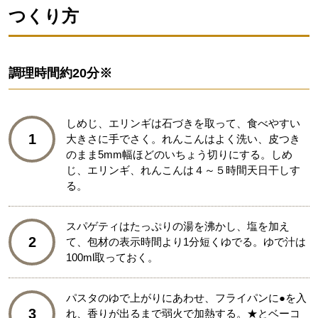
つくり方
調理時間
約20分※
しめじ、エリンギは石づきを取って、食べやすい
1
大きさに手でさく。れんこんはよく洗い、皮つき
のまま5mm幅ほどのいちょう切りにする。しめ
じ、エリンギ、れんこんは４～５時間天日干しす
る。
スパゲティはたっぷりの湯を沸かし、塩を加え
2
て、包材の表示時間より1分短くゆでる。ゆで汁は
100ml取っておく。
パスタのゆで上がりにあわせ、フライパンに●を入
3
れ、香りが出るまで弱火で加熱する。★とベーコ