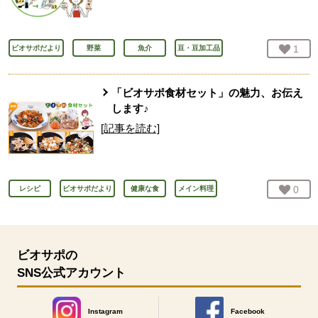
お気
1
人
ビオサポだより
野菜
魚介
豆・豆加工品
「ビオサポ食材セット」の魅力、お伝え
します♪
[記事を読む]
お気
0
人
レシピ
ビオサポだより
健康な食
メイン料理
ビオサポの
SNS公式アカウント
Instagram
Facebook
別のウィンドウで開きます。
別のウィンドウで開きます