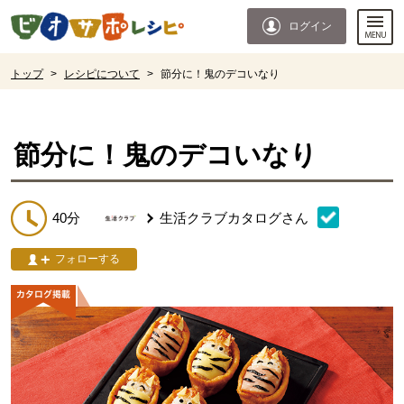
本文へジャンプする。
ページの先頭です。
ログイン
ここからサイト内共通メニューです。
サイト内共通メニューをスキップする
サイト内共通メニューここまで。
ここから現在位置です。
トップ
>
レシピについて
>
節分に！鬼のデコいなり
現在位置ここまで
節分に！鬼のデコいなり
40分
生活クラブカタログ
さん
フォローする