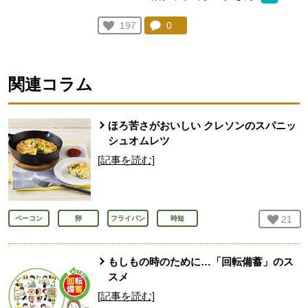
コメント：
0
件。コメントを見る。
お気に入り登録：
197
人が登録
関連コラム
ほろ苦さがおいしい クレソンのスパニッ
シュオムレツ
[記事を読む]
お気
21
人
ベーコン
卵
フライパン
時短
もしもの時のために…「回転備蓄」のス
スメ
[記事を読む]