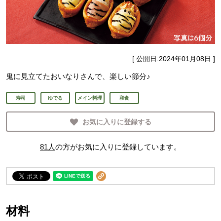
[ 公開日:
2024年01月08日
]
鬼に見立てたおいなりさんで、楽しい節分♪
寿司
ゆでる
メイン料理
和食
お気に入りに登録する
81
人
の方がお気に入りに登録しています。
材料