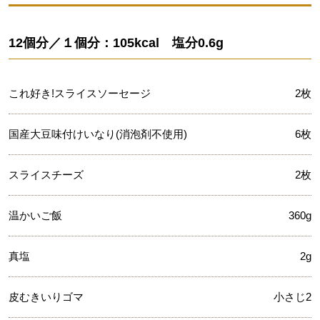
12個分／１個分：105kcal 塩分0.6g
これ好き!スライスソーセージ
2枚
国産大豆味付けいなり(消泡剤不使用)
6枚
スライスチーズ
2枚
温かいご飯
360g
真塩
2g
皮むきいりゴマ
小さじ2