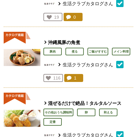
生活クラブカタログさん
コメント：
0
件。コメントを見る。
お気に入り登録：
19
人が登録
沖縄風豚の角煮
豚肉
煮る
ご飯がすすむ
メイン料理
生活クラブカタログさん
コメント：
1
件。コメントを見る。
お気に入り登録：
116
人が登録
混ぜるだけで絶品！タルタルソース
その他おうち調味料
卵
和える
定番
生活クラブカタログさん