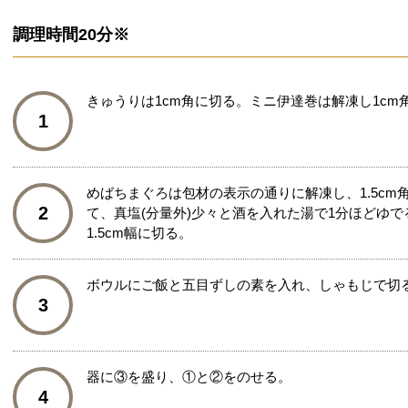
調理時間
20分※
きゅうりは1cm角に切る。ミニ伊達巻は解凍し1c
1
めばちまぐろは包材の表示の通りに解凍し、1.5c
2
て、真塩(分量外)少々と酒を入れた湯で1分ほどゆ
1.5cm幅に切る。
ボウルにご飯と五目ずしの素を入れ、しゃもじで切
3
器に③を盛り、①と②をのせる。
4