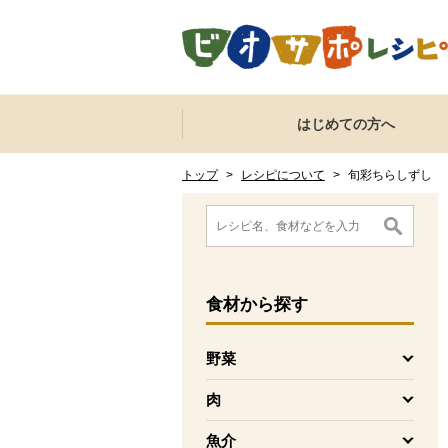
本文へジャンプする。
ページの先頭です。
ここからサイト内共通メニューです。
サイト内共通メニューをスキップする
はじめての方へ
サイト内共通メニューここまで。
ここから現在位置です。
現在位置ここまで
トップ
>
レシピについて
>
旬彩ちらしずし
ここから消費材検索メニューです。
消費材検索メニューここまで。
ここから本文です。
食材
から探す
野菜
を開く
肉
を開く
魚介