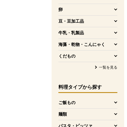
を開く
卵
を開く
豆・豆加工品
を開く
牛乳・乳製品
を開く
海藻・乾物・こんにゃく
を開く
くだもの
を開く
一覧を見る
料理タイプ
から探す
ご飯もの
を開く
麺類
を開く
パスタ・ピッツァ