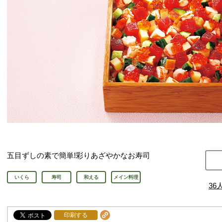
五目ずしの素で簡単!彩りあざやかなお寿司
いくら
寿司
和える
メイン料理
36
印刷する