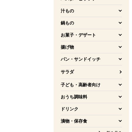
を開く
汁もの
を開く
鍋もの
を開く
お菓子・デザート
を開く
揚げ物
を開く
パン・サンドイッチ
を開く
サラダ
子ども・高齢者向け
を開く
おうち調味料
を開く
ドリンク
を開く
漬物・保存食
を開く