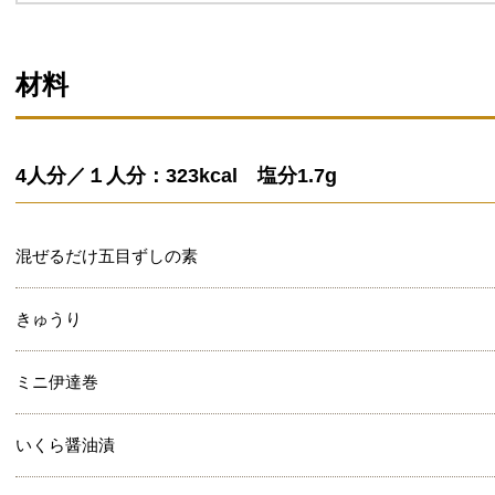
材料
4人分／１人分：323kcal 塩分1.7g
混ぜるだけ五目ずしの素
きゅうり
ミニ伊達巻
いくら醤油漬