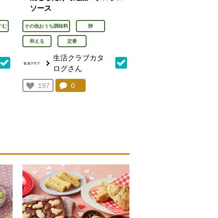
ソース
すむ
その他おうち調味料
卵
和える
定番
生活クラブカタ
ログさん
を見る。
コメント：
0
件。コメントを見る。
お気に入り登録：
197
人が登録