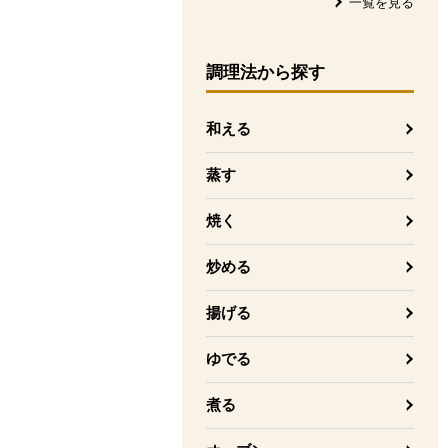
一覧を見る
調理法
から探す
和える
蒸す
焼く
炒める
揚げる
ゆでる
煮る