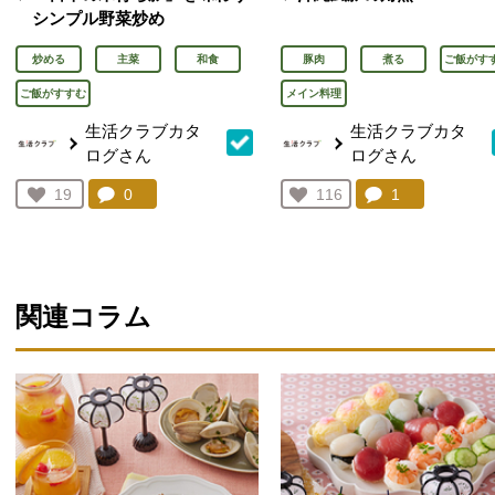
シンプル野菜炒め
炒める
主菜
和食
豚肉
煮る
ご飯がす
ご飯がすすむ
メイン料理
生活クラブカタ
生活クラブカタ
ログさん
ログさん
コメント：
0
件。コメントを見る。
コメント：
1
件。コメント
お気に入り登録：
19
お気に入り登録：
116
人が登録
人が登録
関連コラム