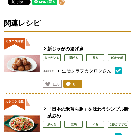
関連レシピ
新じゃがの揚げ煮
じゃがいも
揚げる
煮る
ビオサポ
生活クラブカタログさん
コメント：
0
件。コメントを見る。
お気に入り登録：
116
人が登録
「日本の米育ち豚」を味わうシンプル野
菜炒め
炒める
主菜
和食
ご飯がすすむ