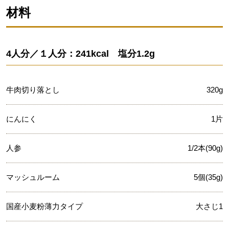
材料
4人分／１人分：241kcal 塩分1.2g
牛肉切り落とし
320g
にんにく
1片
人参
1/2本(90g)
マッシュルーム
5個(35g)
国産小麦粉薄力タイプ
大さじ1