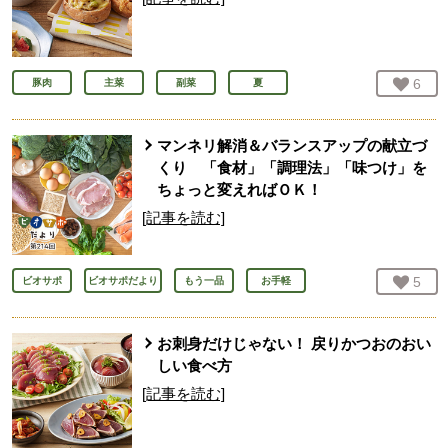
お気
6
人
豚肉
主菜
副菜
夏
マンネリ解消＆バランスアップの献立づ
くり 「食材」「調理法」「味つけ」を
ちょっと変えればＯＫ！
[記事を読む]
お気
5
人
ビオサポ
ビオサポだより
もう一品
お手軽
お刺身だけじゃない！ 戻りかつおのおい
しい食べ方
[記事を読む]