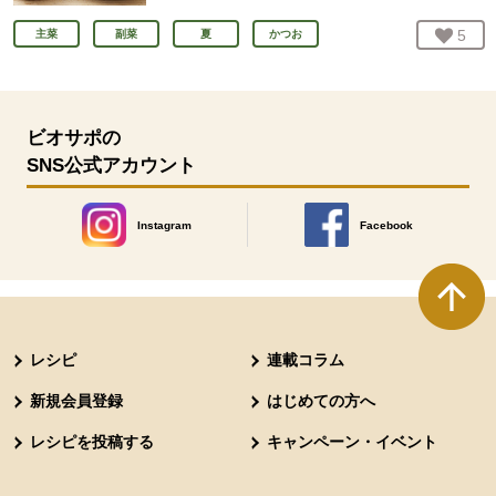
お気
5
人
主菜
副菜
夏
かつお
ビオサポの
SNS公式アカウント
Instagram
Facebook
別のウィンドウで開きます。
別のウィンドウで開きます
本文ここまで。
ここから共通フッターメニューです。
レシピ
連載コラム
新規会員登録
はじめての方へ
レシピを投稿する
キャンペーン・イベント