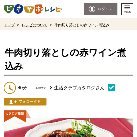
本文へジャンプする。
ページの先頭です。
ログイン
ここからサイト内共通メニューです。
サイト内共通メニューをスキップする
サイト内共通メニューここまで。
ここから現在位置です。
トップ
>
レシピについて
>
牛肉切り落としの赤ワイン煮込み
現在位置ここまで
牛肉切り落としの赤ワイン煮
込み
40分
生活クラブカタログ
さん
フォローする