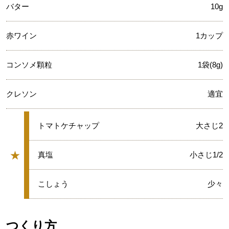
バター
10g
赤ワイン
1カップ
コンソメ顆粒
1袋(8g)
クレソン
適宜
★
トマトケチャップ
大さじ2
★
★
真塩
小さじ1/2
グループ
★
こしょう
少々
つくり方