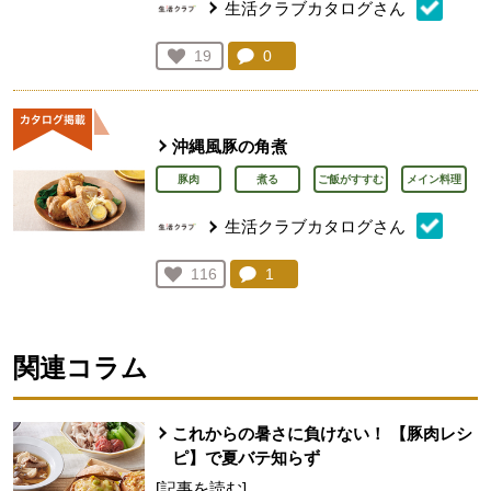
生活クラブカタログさん
コメント：
0
件。コメントを見る。
お気に入り登録：
19
人が登録
沖縄風豚の角煮
豚肉
煮る
ご飯がすすむ
メイン料理
生活クラブカタログさん
コメント：
1
件。コメントを見る。
お気に入り登録：
116
人が登録
関連コラム
これからの暑さに負けない！ 【豚肉レシ
ピ】で夏バテ知らず
[記事を読む]