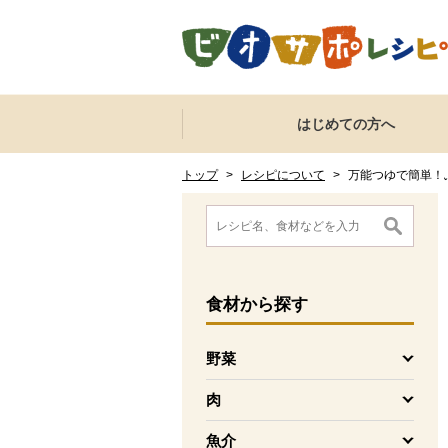
本文へジャンプする。
ページの先頭です。
ここからサイト内共通メニューです。
サイト内共通メニューをスキップする
はじめての方へ
サイト内共通メニューここまで。
ここから現在位置です。
現在位置ここまで
トップ
>
レシピについて
>
万能つゆで簡単！
ここから消費材検索メニューです。
消費材検索メニューここまで。
ここから本文です。
食材
から探す
野菜
を開く
肉
を開く
魚介