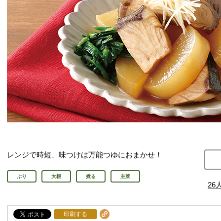
レンジで時短、味つけは万能つゆにおまかせ！
ぶり
大根
煮る
主菜
26
印刷する