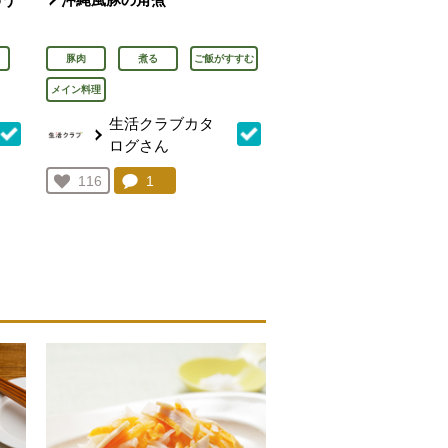
豚肉
煮る
ご飯がすすむ
メイン料理
生活クラブカタ
ログさん
を見る。
コメント：
1
件。コメントを見る。
お気に入り登録：
116
人が登録