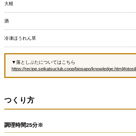
大根
酒
冷凍ほうれん草
▼落としぶたについてはこちら
https://recipe.seikatsuclub.coop/biosapo/knowledge.html#otosi
つくり方
調理時間
25分※