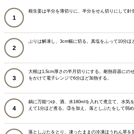
根生姜は半分を薄切りに、半分をせん切りにして針
1
ぶりは解凍し、3cm幅に切る。真塩をふって10分ほ
2
大根は1.5cm厚さの半月切りにする。耐熱容器にの
3
をかけて電子レンジで6分ほど加熱する。
鍋に万能つゆ、酒、水180mlを入れて煮立て、水
4
えて1分ほど煮る。③を加え、落としぶたをして弱め
落としぶたをとり、凍ったままの冷凍ほうれん草を