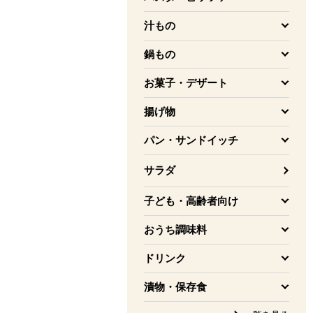
を開く
汁もの
を開く
鍋もの
を開く
お菓子・デザート
を開く
揚げ物
を開く
パン・サンドイッチ
を開く
サラダ
子ども・高齢者向け
を開く
おうち調味料
を開く
ドリンク
を開く
漬物・保存食
を開く