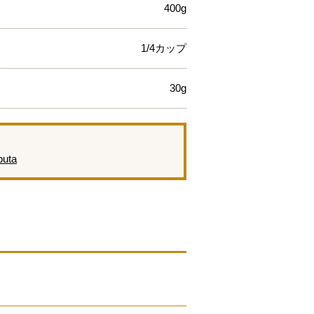
400g
1/4カップ
30g
buta