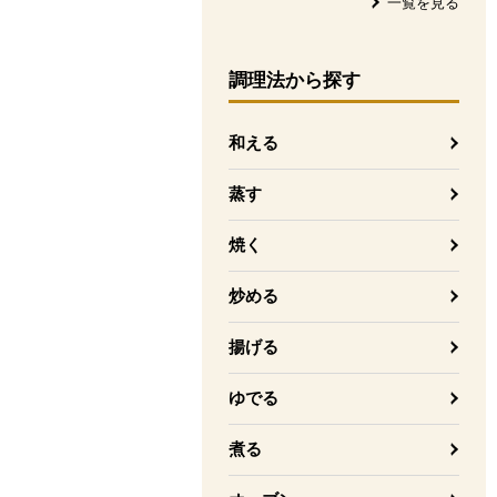
一覧を見る
調理法
から探す
和える
蒸す
焼く
炒める
揚げる
ゆでる
煮る