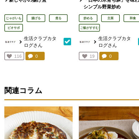
シンプル野菜炒め
じゃがいも
揚げる
煮る
炒める
主菜
和食
ビオサポ
ご飯がすすむ
生活クラブカタ
生活クラブカタ
ログさん
ログさん
コメント：
0
件。コメントを見る。
コメント：
0
件。コメント
お気に入り登録：
116
お気に入り登録：
19
人が登録
人が登録
関連コラム