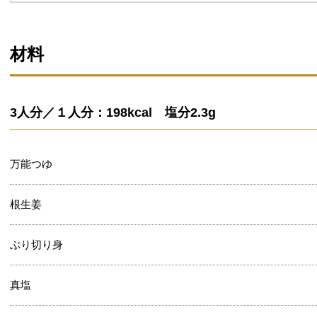
材料
3人分／１人分：198kcal 塩分2.3g
万能つゆ
根生姜
ぶり切り身
真塩