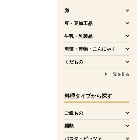
を開く
卵
を開く
豆・豆加工品
を開く
牛乳・乳製品
を開く
海藻・乾物・こんにゃく
を開く
くだもの
を開く
一覧を見る
料理タイプ
から探す
ご飯もの
を開く
麺類
を開く
パスタ・ピッツァ