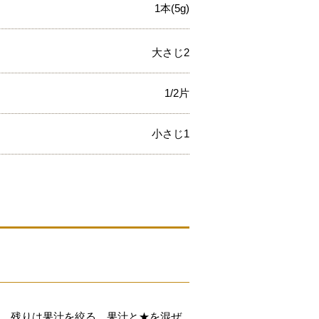
1本(5g)
大さじ2
1/2片
小さじ1
き、残りは果汁を絞る。果汁と★を混ぜ