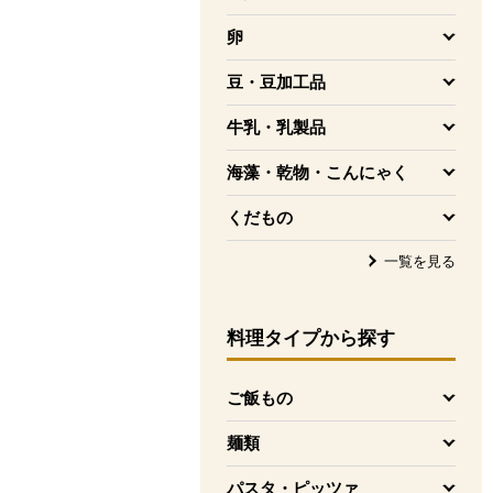
を開く
卵
を開く
豆・豆加工品
を開く
牛乳・乳製品
を開く
海藻・乾物・こんにゃく
を開く
くだもの
を開く
一覧を見る
料理タイプ
から探す
ご飯もの
を開く
麺類
を開く
パスタ・ピッツァ