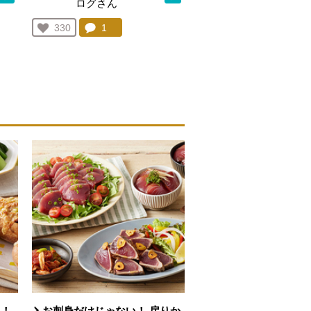
ログさん
を見る。
コメント：
1
件。コメントを見る。
お気に入り登録：
330
人が登録
い！
お刺身だけじゃない！ 戻りか