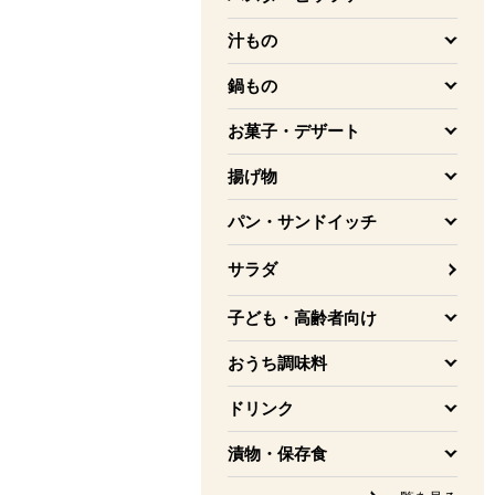
を開く
汁もの
を開く
鍋もの
を開く
お菓子・デザート
を開く
揚げ物
を開く
パン・サンドイッチ
を開く
サラダ
子ども・高齢者向け
を開く
おうち調味料
を開く
ドリンク
を開く
漬物・保存食
を開く