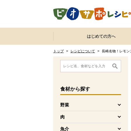
本文へジャンプする。
ページの先頭です。
ここからサイト内共通メニューです。
サイト内共通メニューをスキップする
はじめての方へ
サイト内共通メニューここまで。
ここから現在位置です。
現在位置ここまで
トップ
>
レシピについて
>
長崎名物！レモン
ここから消費材検索メニューです。
消費材検索メニューここまで。
ここから本文です。
食材
から探す
野菜
を開く
肉
を開く
魚介