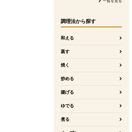
一覧を見る
調理法
から探す
和える
蒸す
焼く
炒める
揚げる
ゆでる
煮る