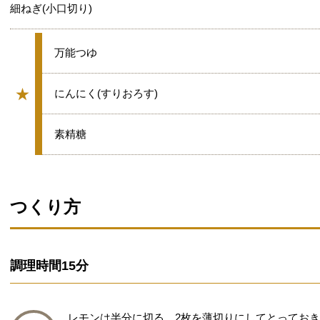
細ねぎ(小口切り)
★
万能つゆ
★
★
にんにく(すりおろす)
グループ
★
素精糖
つくり方
調理時間
15分
レモンは半分に切る。2枚を薄切りにしてとってお