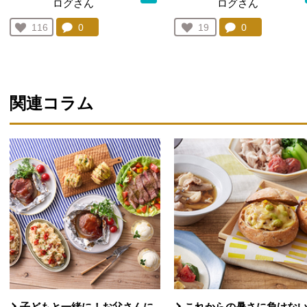
ログさん
ログさん
コメント：
0
件。コメントを見る。
コメント：
0
件。コメント
お気に入り登録：
116
お気に入り登録：
19
人が登録
人が登録
関連コラム
子どもと一緒に！お父さんに
これからの暑さに負けな