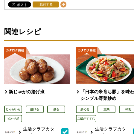
印刷する
関連レシピ
新じゃがの揚げ煮
「日本の米育ち豚」を味
シンプル野菜炒め
じゃがいも
揚げる
煮る
炒める
主菜
和食
ビオサポ
ご飯がすすむ
生活クラブカタ
生活クラブカタ