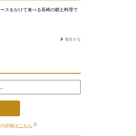
ソースをかけて食べる長崎の郷土料理で
報告する
ん。
ブの詳細は
こちら
別のウィンドウで開きます。