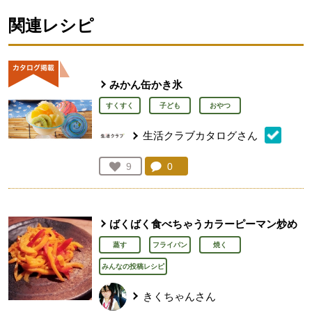
関連レシピ
みかん缶かき氷
すくすく
子ども
おやつ
生活クラブカタログさん
コメント：
0
件。コメントを見る。
お気に入り登録：
9
人が登録
ばくばく食べちゃうカラーピーマン炒め
蒸す
フライパン
焼く
みんなの投稿レシピ
きくちゃんさん