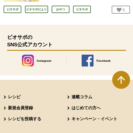
お気
6
人
ビオサポ
ビオサポだより
おやつ
ビオサポ
ビオサポの
SNS公式アカウント
Instagram
Facebook
別のウィンドウで開きます。
別のウィンドウで開きます
本文ここまで。
ここから共通フッターメニューです。
レシピ
連載コラム
新規会員登録
はじめての方へ
レシピを投稿する
キャンペーン・イベント