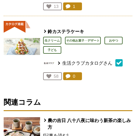
コメント：
1
件。コメントを見る。
お気に入り登録：
13
人が登録
鈴カステラケーキ
生クリーム
その他お菓子・デザート
おやつ
子ども
生活クラブカタログさん
コメント：
0
件。コメントを見る。
お気に入り登録：
58
人が登録
関連コラム
農の吉日 八十八夜に味わう新茶の楽しみ
方
[記事を読む]