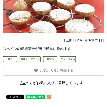
[ 公開日:
2025年02月21日
]
スペインの伝統菓子が家で簡単に作れます
焼く
お菓子・デザート
おやつ
ティータイム
お気に入りに登録する
2
人
の方がお気に入りに登録しています。