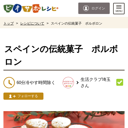
本文へジャンプする。
ページの先頭です。
ログイン
ここからサイト内共通メニューです。
サイト内共通メニューをスキップする
サイト内共通メニューここまで。
ここから現在位置です。
トップ
>
レシピについて
>
スペインの伝統菓子 ポルボロン
現在位置ここまで
スペインの伝統菓子 ポルボ
ロン
生活クラブ埼玉
60分冷やす時間除く
さん
フォローする