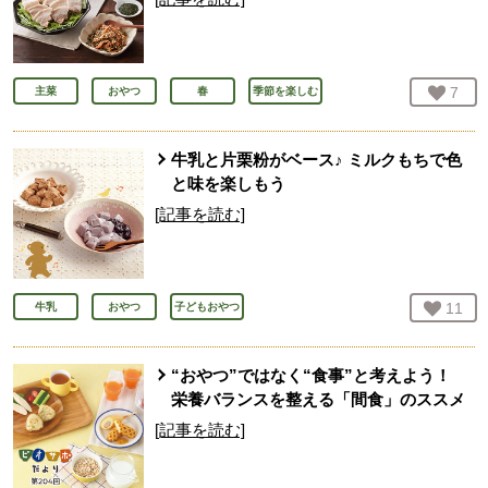
お気
7
人
主菜
おやつ
春
季節を楽しむ
牛乳と片栗粉がベース♪ ミルクもちで色
と味を楽しもう
[記事を読む]
お気
11
人
牛乳
おやつ
子どもおやつ
“おやつ”ではなく“食事”と考えよう！
栄養バランスを整える「間食」のススメ
[記事を読む]