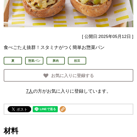
[ 公開日:
2025年05月12日
]
食べごたえ抜群！スタミナがつく簡単お惣菜パン
夏
惣菜パン
豚肉
枝豆
お気に入りに登録する
7
人
の方がお気に入りに登録しています。
材料