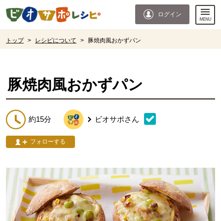
本文へジャンプする。
ページの先頭です。
ログイン
ここからサイト内共通メニューです。
サイト内共通メニューをスキップする
サイト内共通メニューここまで。
ここから現在位置です。
トップ
>
レシピについて
>
豚焼肉風おかずパン
現在位置ここまで
豚焼肉風おかずパン
約15分
ビオサポ
さん
フォローする