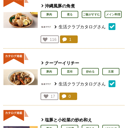
沖縄風豚の角煮
豚肉
煮る
ご飯がすすむ
メイン料理
生活クラブカタログさん
コメント：
1
件。コメントを見る。
お気に入り登録：
116
人が登録
クーブーイリチー
豚肉
昆布
炒める
主菜
生活クラブカタログさん
コメント：
0
件。コメントを見る。
お気に入り登録：
17
人が登録
塩豚と小松菜の炒め和え