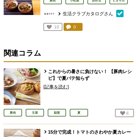
豚肉
小松菜
炒める
ビオサポ
生活クラブカタログさん
コメント：
0
件。コメントを見る。
お気に入り登録：
10
人が登録
関連コラム
これからの暑さに負けない！ 【豚肉レシ
ピ】で夏バテ知らず
[記事を読む]
お気
6
人
豚肉
主菜
副菜
夏
15分で完成！トマトのさわやか夏カレー