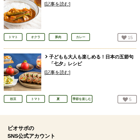
[記事を読む]
お気
15
人
トマト
オクラ
豚肉
カレー
子どもも大人も楽しめる！日本の五節句
「七夕」レシピ
[記事を読む]
お気
5
人
枝豆
トマト
夏
季節を楽しむ
ビオサポの
SNS公式アカウント