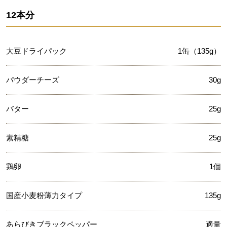
12本分
大豆ドライパック
1缶（135g）
パウダーチーズ
30g
バター
25g
素精糖
25g
鶏卵
1個
国産小麦粉薄力タイプ
135g
あらびきブラックペッパー
適量