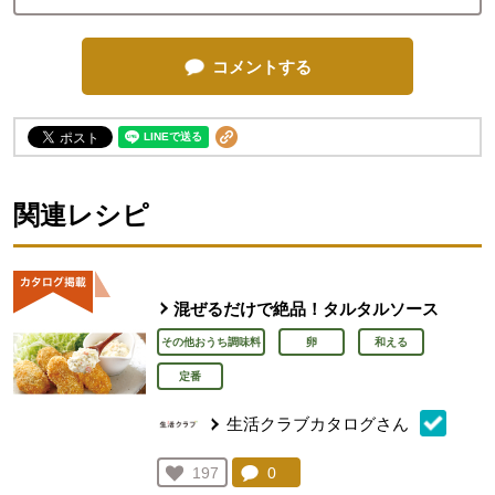
コメントする
関連レシピ
混ぜるだけで絶品！タルタルソース
その他おうち調味料
卵
和える
定番
生活クラブカタログさん
コメント：
0
件。コメントを見る。
お気に入り登録：
197
人が登録