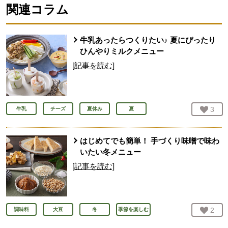
関連コラム
牛乳あったらつくりたい♪ 夏にぴったり
ひんやりミルクメニュー
[記事を読む]
お気
3
人
牛乳
チーズ
夏休み
夏
はじめてでも簡単！ 手づくり味噌で味わ
いたい冬メニュー
[記事を読む]
お気
2
人
調味料
大豆
冬
季節を楽しむ