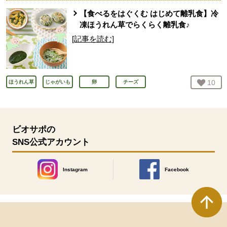
【食べるをはぐくむ はじめて離乳食】冷
凍ほうれん草でらくらく離乳食♪
[記事を読む]
お気
10
人
ほうれん草
じゃがいも
卵
チーズ
ビオサポの
SNS公式アカウント
Instagram
Facebook
別のウィンドウで開きます。
別のウィンドウで開きます
本文ここまで。
ここから共通フッターメニューです。