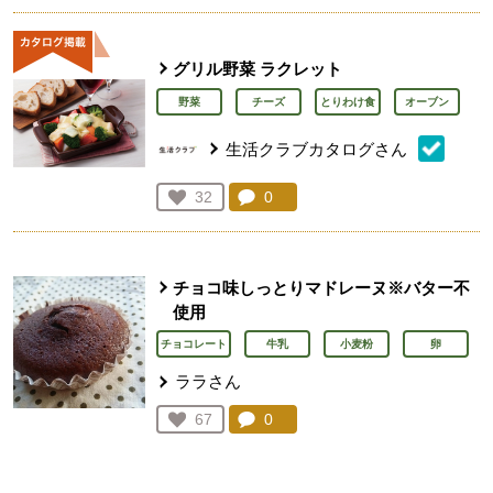
グリル野菜 ラクレット
野菜
チーズ
とりわけ食
オーブン
生活クラブカタログさん
コメント：
0
件。コメントを見る。
お気に入り登録：
32
人が登録
チョコ味しっとりマドレーヌ※バター不
使用
チョコレート
牛乳
小麦粉
卵
ララさん
コメント：
0
件。コメントを見る。
お気に入り登録：
67
人が登録