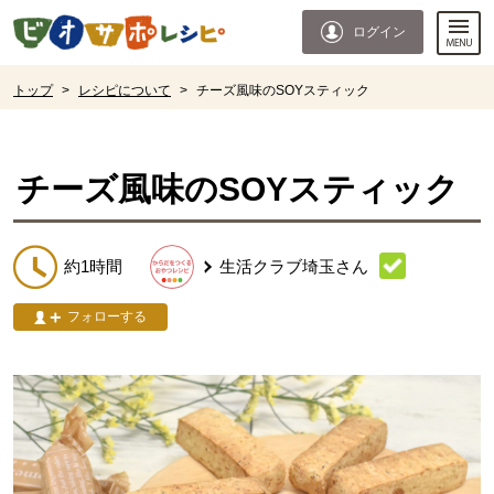
本文へジャンプする。
ページの先頭です。
ログイン
ここからサイト内共通メニューです。
サイト内共通メニューをスキップする
サイト内共通メニューここまで。
ここから現在位置です。
トップ
>
レシピについて
>
チーズ風味のSOYスティック
現在位置ここまで
チーズ風味のSOYスティック
約1時間
生活クラブ埼玉
さん
フォローする