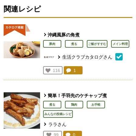
関連レシピ
沖縄風豚の角煮
豚肉
煮る
ご飯がすすむ
メイン料理
生活クラブカタログさん
コメント：
1
件。コメントを見る。
お気に入り登録：
116
人が登録
簡単！手羽先のケチャップ煮
煮る
鶏肉
お手軽
みんなの投稿レシピ
ララさん
コメント：
0
件。コメントを見る。
お気に入り登録：
99