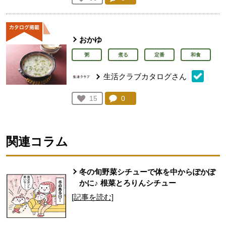
人が登録
おかゆ
粥
煮る
定番
和食
生活クラブカタログさん
コメント：
0
件。コメントを見る。
お気に入り登録：
15
人が登録
関連コラム
冬の旬野菜シチューで体を中からぽかぽ
かに♪ 根菜とろりんシチュー
[記事を読む]