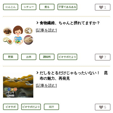
お気
1
人
にんじん
シチュー
煮る
子育てあるある
食物繊維、ちゃんと摂れてますか？
[記事を読む]
お気
7
人
野菜
お米
調味料
ビオサポだより
だしをとるだけじゃもったいない！ 昆
布の魅力、再発見
[記事を読む]
お気
5
人
ビオサポ
ビオサポだより
出汁