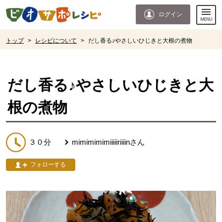
本文へジャンプする。
ページの先頭です。
ログイン
ここからサイト内共通メニューです。
サイト内共通メニューをスキップする
サイト内共通メニューここまで。
ここから現在位置です。
トップ
>
レシピについて
>
だし香る♪やさしいひじきと大根の煮物
現在位置ここまで
だし香る♪やさしいひじきと大
根の煮物
３０分
mimimimimiiiiiriiiin
さん
フォローする