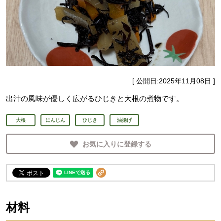
[ 公開日:
2025年11月08日
]
出汁の風味が優しく広がるひじきと大根の煮物です。
大根
にんじん
ひじき
油揚げ
お気に入りに登録する
材料