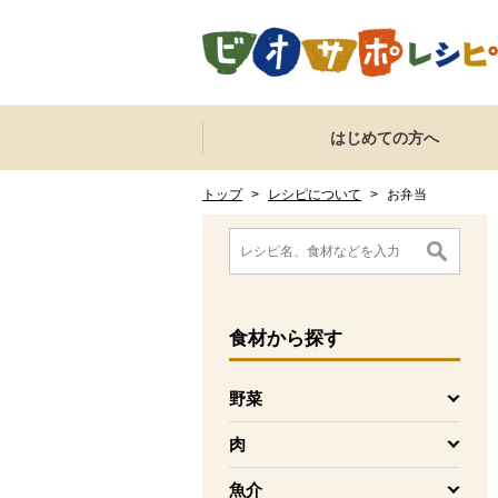
本文へジャンプする。
ページの先頭です。
ここからサイト内共通メニューです。
サイト内共通メニューをスキップする
はじめての方へ
サイト内共通メニューここまで。
ここから現在位置です。
現在位置ここまで
トップ
>
レシピについて
>
お弁当
ここから消費材検索メニューです。
消費材検索メニューここまで。
ここから本文です。
食材
から探す
野菜
を開く
肉
を開く
魚介