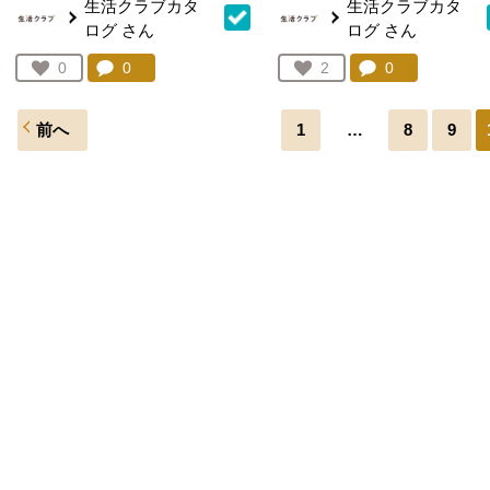
生活クラブカタ
生活クラブカタ
ログ
さん
ログ
さん
コメント：
0
件。コメントを見る。
コメント：
0
件。コメント
お気に入り登録：
0
お気に入り登録：
2
人が登録
人が登録
前へ
1
…
8
9