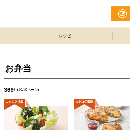
レシピ
お弁当
369
件(10/10ページ)